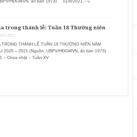
UBPV/HĐGMVN, ấn bản 1973) 01/8/2021 – C
úa trong thánh lễ: Tuần 18 Thường niên
.07.2021
A TRONG THÁNH LỄ TUẦN 18 THƯỜNG NIÊN NĂM
 2020 – 2021 (Nguồn: UBPV/HĐGMVN, ấn bản 1973)
 – Chúa nhật – Tuần XV