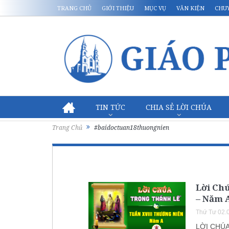
TRANG CHỦ
GIỚI THIỆU
MỤC VỤ
VĂN KIỆN
CHU
TIN TỨC
CHIA SẺ LỜI CHÚA
Trang Chủ
#baidoctuan18thuongnien
Lời Ch
– Năm 
Thứ Tư 02.
LỜI CHÚ