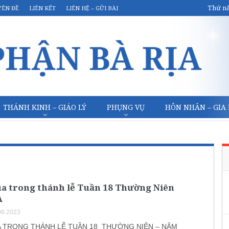
Thứ nă
YÊN ĐỀ
LIÊN KẾT
LIÊN HỆ – GỬI BÀI
THÁNH KINH – GIÁO LÝ
PHỤNG VỤ
HÔN NHÂN – GIA
úa trong thánh lễ Tuần 18 Thường Niên
A
08.2023
A TRONG THÁNH LỄ TUẦN 18 THƯỜNG NIÊN – NĂM