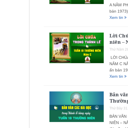
A NĂM PH
bản 1973
Xem tin
Lời Ch
niên –
Thứ Năm 28
LỜI CHÚ
NĂM C NĂ
ấn bản 197
Xem tin
Bản văn
Thường
Thứ Bảy 31
BẢN VĂN
NIÊN – N