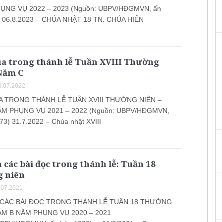
ỤNG VỤ 2022 – 2023 (Nguồn: UBPV/HĐGMVN, ấn
) 06.8.2023 – CHÚA NHẬT 18 TN. CHÚA HIỂN
úa trong thánh lễ Tuần XVIII Thường
 Năm C
.07.2022
A TRONG THÁNH LỄ TUẦN XVIII THƯỜNG NIÊN –
M PHỤNG VỤ 2021 – 2022 (Nguồn: UBPV/HĐGMVN,
3) 31.7.2022 – Chúa nhật XVIII
 các bài đọc trong thánh lễ: Tuần 18
 niên
.07.2021
 CÁC BÀI ĐỌC TRONG THÁNH LỄ TUẦN 18 THƯỜNG
ĂM B NĂM PHỤNG VỤ 2020 – 2021