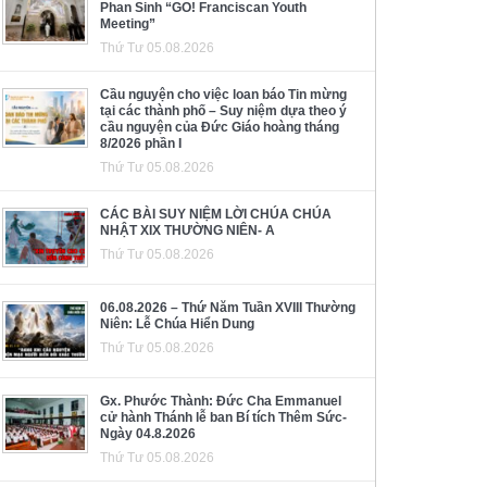
Phan Sinh “GO! Franciscan Youth
Meeting”
Thứ Tư 05.08.2026
Cầu nguyện cho việc loan báo Tin mừng
tại các thành phố – Suy niệm dựa theo ý
cầu nguyện của Đức Giáo hoàng tháng
8/2026 phần I
Thứ Tư 05.08.2026
CÁC BÀI SUY NIỆM LỜI CHÚA CHÚA
NHẬT XIX THƯỜNG NIÊN- A
Thứ Tư 05.08.2026
06.08.2026 – Thứ Năm Tuần XVIII Thường
Niên: Lễ Chúa Hiển Dung
Thứ Tư 05.08.2026
Gx. Phước Thành: Đức Cha Emmanuel
cử hành Thánh lễ ban Bí tích Thêm Sức-
Ngày 04.8.2026
Thứ Tư 05.08.2026