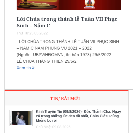
Lời Chúa trong thánh lễ Tuần VII Phục
Sinh – Năm C
Thứ Tư 25.05.2022
LỜI CHÚA TRONG THÁNH LỄ TUẦN VII PHỤC SINH
– NĂM C NĂM PHỤNG VỤ 2021 – 2022
(Nguồn: UBPV/HĐGMVN, ấn bản 1973) 29/5/2022 –
LỄ CHÚA THĂNG THIÊN 29/5/2
Xem tin
TIN/ BÀI MỚI
Kinh Truyền Tin (09/8/2026)- Đức Thánh Cha: Ngay
cả trong những lúc đen tối nhất, Chúa Giêsu cũng
không bỏ rơi
Chủ Nhật 09.08.2026