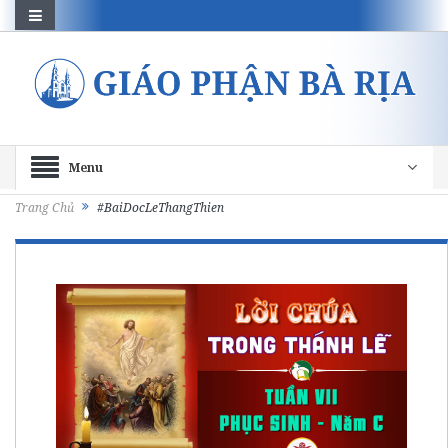
Menu
Trang Chủ
#BaiDocLeThangThien