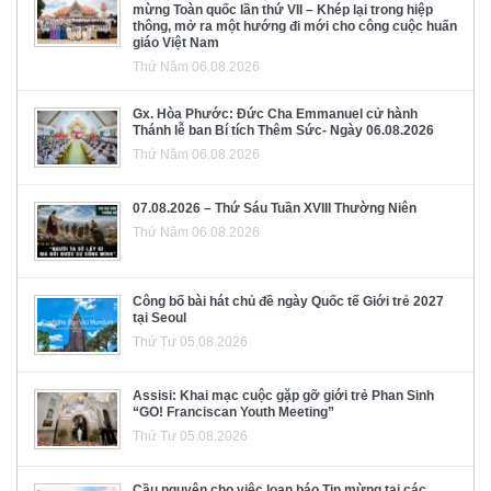
mừng Toàn quốc lần thứ VII – Khép lại trong hiệp
thông, mở ra một hướng đi mới cho công cuộc huấn
giáo Việt Nam
Thứ Năm 06.08.2026
Gx. Hòa Phước: Đức Cha Emmanuel cử hành
Thánh lễ ban Bí tích Thêm Sức- Ngày 06.08.2026
Thứ Năm 06.08.2026
07.08.2026 – Thứ Sáu Tuần XVIII Thường Niên
Thứ Năm 06.08.2026
Công bố bài hát chủ đề ngày Quốc tế Giới trẻ 2027
tại Seoul
Thứ Tư 05.08.2026
Assisi: Khai mạc cuộc gặp gỡ giới trẻ Phan Sinh
“GO! Franciscan Youth Meeting”
Thứ Tư 05.08.2026
Cầu nguyện cho việc loan báo Tin mừng tại các