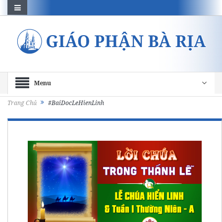
Menu
Trang Chủ
#BaiDocLeHienLinh