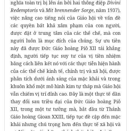
nghĩa toàn trị bị lên án bởi hai thông điệp
Divini
Redemptoris
và
Mit brennender Sorge
, năm 1937),
việc nâng cao tiếng nói của Giáo hội về vấn đề
các quyền bất khả xâm phạm của con người,
được đặt ở trung tâm của các thể chế, mà con
người luôn là mục đích của chúng. Sự ưu tiên
này đã được Đức Giáo hoàng Piô XII tái khẳng
định, người tiếp tục suy tư của vị tiền nhiệm
bằng cách liên kết nó với các thực tiễn hiện hành
của các thể chế kinh tế, chính trị và xã hội, được
phân tích dưới ánh sáng của mặc khải và trong
khuôn khổ một mô hình kim tự tháp mà Giáo hội
vẫn chiếm vị trí đỉnh cao. Đây là một thực tế dần
thay đổi sau triều đại của Đức Giáo hoàng Piô
XII, trong một tư tưởng mà, bắt đầu từ Thánh
Giáo hoàng Gioan XXIII, tiếp tục đề cập đến mặc
khải nhưng chú trọng hơn đến thực tế xã hội và