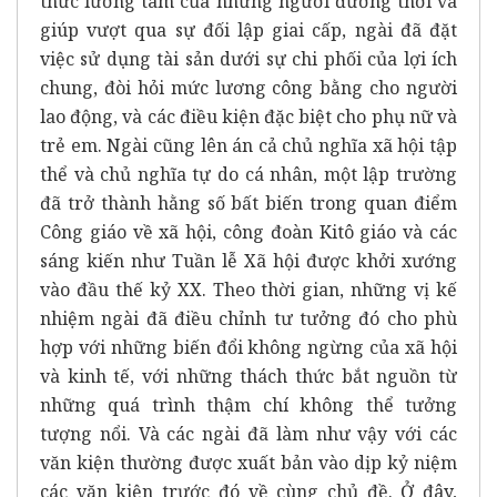
thức lương tâm của những người đương thời và
giúp vượt qua sự đối lập giai cấp, ngài đã đặt
việc sử dụng tài sản dưới sự chi phối của lợi ích
chung, đòi hỏi mức lương công bằng cho người
lao động, và các điều kiện đặc biệt cho phụ nữ và
trẻ em. Ngài cũng lên án cả chủ nghĩa xã hội tập
thể và chủ nghĩa tự do cá nhân, một lập trường
đã trở thành hằng số bất biến trong quan điểm
Công giáo về xã hội, công đoàn Kitô giáo và các
sáng kiến như Tuần lễ Xã hội được khởi xướng
vào đầu thế kỷ XX. Theo thời gian, những vị kế
nhiệm ngài đã điều chỉnh tư tưởng đó cho phù
hợp với những biến đổi không ngừng của xã hội
và kinh tế, với những thách thức bắt nguồn từ
những quá trình thậm chí không thể tưởng
tượng nổi. Và các ngài đã làm như vậy với các
văn kiện thường được xuất bản vào dịp kỷ niệm
các văn kiện trước đó về cùng chủ đề. Ở đây,