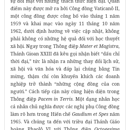
sự đối mặt với những thách thức hiện đại. Quan
điểm này được mở ra bởi Công đồng Vaticanô II,
một công đồng được công bố vào tháng 1 năm
1959 và khai mạc vào ngày 11 tháng 10 năm
1962, dưới định hướng về việc cập nhật, không
phải không có những hệ quả đối với học thuyết
xã hội. Ngay trong Thông điệp
Mater et Magistra
,
Thánh Gioan XXIII đã kêu gọi nhận biết “dấu chỉ
thời đại,” tức là nhận ra những thay đổi lịch sử,
xã hội và văn hóa và đáp lại chúng bằng Tin
mừng, thậm chí còn khuyến khích các doanh
nghiệp trở thành “những cộng đồng của con
người.” Cách tiếp cận này cũng hiện diện trong
Thông điệp
Pacem in Terris
. Một dạng nhân học
cá nhân chủ nghĩa được các nghị phụ Công đồng
làm rõ hơn trong Hiến chế
Gaudium et Spes
năm
1965. Và chúng ta đến với triều đại Thánh Giáo
hoàng Phaolô VI với Thông điệp
Octogesima