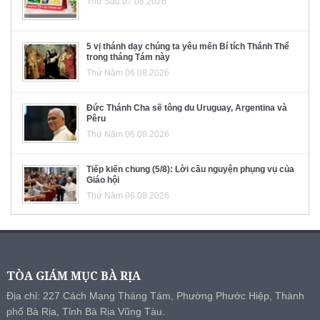
Thứ Sáu 07.08.2026
5 vị thánh dạy chúng ta yêu mến Bí tích Thánh Thể
trong tháng Tám này
Thứ Năm 06.08.2026
Đức Thánh Cha sẽ tông du Uruguay, Argentina và
Pêru
Thứ Năm 06.08.2026
Tiếp kiến chung (5/8): Lời cầu nguyện phụng vụ của
Giáo hội
Thứ Năm 06.08.2026
TÒA GIÁM MỤC BÀ RỊA
Địa chỉ: 227 Cách Mạng Tháng Tám, Phường Phước Hiệp, Thành
phố Bà Rịa, Tỉnh Bà Rịa Vũng Tàu.