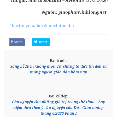
Tác giả: Marco Roncalli –
Avvenire
(27/5/2026)
Nguồn:
giaophanvinhlong.net
#hocthuyetxahoi
#dauchithoidai
Share
Tweet
Bài trước:
Sống Lễ Hiện xuống mới: Từ chứng tá đức tin đến sứ
mạng người giáo dân hôm nay
Bài kế tiếp:
Cầu nguyện cho những giá trị trong thể thao – Suy
niệm dựa theo ý cầu nguyện của Đức Giáo hoàng
tháng 6/2026 Phần I