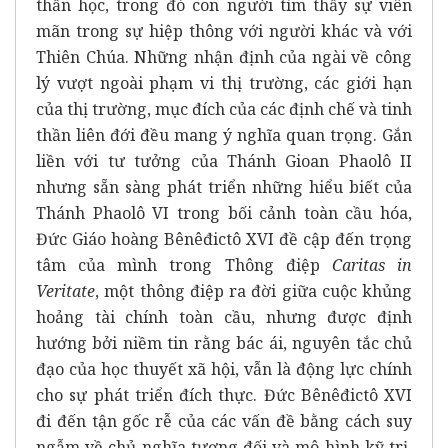
thần học, trong đó con người tìm thấy sự viên
mãn trong sự hiệp thông với người khác và với
Thiên Chúa. Những nhận định của ngài về công
lý vượt ngoài phạm vi thị trường, các giới hạn
của thị trường, mục đích của các định chế và tinh
thần liên đới đều mang ý nghĩa quan trọng. Gắn
liền với tư tưởng của Thánh Gioan Phaolô II
nhưng sẵn sàng phát triển những hiểu biết của
Thánh Phaolô VI trong bối cảnh toàn cầu hóa,
Đức Giáo hoàng Bênêđictô XVI đề cập đến trọng
tâm của mình trong Thông điệp
Caritas in
Veritate
, một thông điệp ra đời giữa cuộc khủng
hoảng tài chính toàn cầu, nhưng được định
hướng bởi niềm tin rằng bác ái, nguyên tắc chủ
đạo của học thuyết xã hội, vẫn là động lực chính
cho sự phát triển đích thực. Đức Bênêđictô XVI
đi đến tận gốc rễ của các vấn đề bằng cách suy
ngẫm về chủ nghĩa tương đối và mô hình kỹ trị,