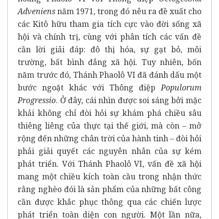
Adveniens
năm 1971, trong đó nêu ra đề xuất cho
các Kitô hữu tham gia tích cực vào đời sống xã
hội và chính trị, cùng với phân tích các vấn đề
cần lời giải đáp: đô thị hóa, sự gạt bỏ, môi
trường, bất bình đẳng xã hội. Tuy nhiên, bốn
năm trước đó, Thánh Phaolô VI đã đánh dấu một
bước ngoặt khác với Thông điệp
Populorum
Progressio
. Ở đây, cái nhìn được soi sáng bởi mặc
khải không chỉ đòi hỏi sự khám phá chiều sâu
thiêng liêng của thực tại thế giới, mà còn – mở
rộng đến những chân trời của hành tinh – đòi hỏi
phải giải quyết các nguyên nhân của sự kém
phát triển. Với Thánh Phaolô VI, vấn đề xã hội
mang một chiều kích toàn cầu trong nhận thức
rằng nghèo đói là sản phẩm của những bất công
cần được khắc phục thông qua các chiến lược
phát triển toàn diện con người. Một lần nữa,