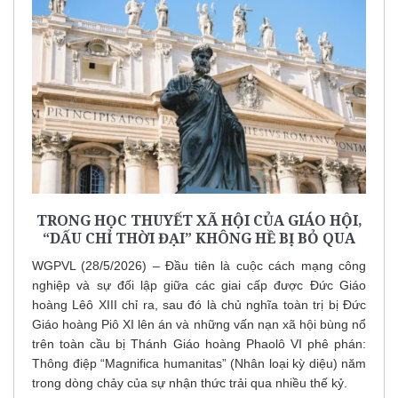
TRONG HỌC THUYẾT XÃ HỘI CỦA GIÁO HỘI,
“DẤU CHỈ THỜI ĐẠI” KHÔNG HỀ BỊ BỎ QUA
WGPVL (28/5/2026) – Đầu tiên là cuộc cách mạng công
nghiệp và sự đối lập giữa các giai cấp được Đức Giáo
hoàng Lêô XIII chỉ ra, sau đó là chủ nghĩa toàn trị bị Đức
Giáo hoàng Piô XI lên án và những vấn nạn xã hội bùng nổ
trên toàn cầu bị Thánh Giáo hoàng Phaolô VI phê phán:
Thông điệp “Magnifica humanitas” (Nhân loại kỳ diệu) năm
trong dòng chảy của sự nhận thức trải qua nhiều thế kỷ.