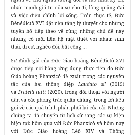
nhấn mạnh giá trị của sự cho đi, lòng quảng đại
và việc điều chỉnh lối sống. Trên thực tế, Đức
Bênêđictô XVI đặt nền tảng lý thuyết cho những
tuyên bố tiếp theo về cùng những chủ đề này
nhưng có mối liên hệ mật thiết với nhau: sinh
thái, di cư, nghèo đói, bất công,…
Sự đánh giá của Đức Giáo hoàng Bênêđictô XVI
được tiếp nối bằng ứng dụng thực tiễn do Đức
Giáo hoàng Phanxicô đề xuất trong các nguyên
tắc của hai thông điệp
Laudato si’
(2015)
và
Fratelli tutti
(2020), trong đối thoại với người
dân và các phong trào quần chúng, trong lời kêu
gọi về các quá trình phân phối lại của cải. Nhưng
chúng ta đã chuyển từ lịch sử sang các sự kiện
hiện tại: hôm qua với Đức Phanxicô và hôm nay
với Đức Giáo hoàng Lêô XIV và Thông