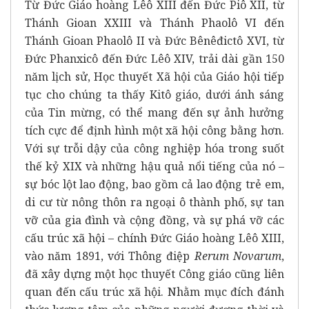
Từ Đức Giáo hoàng Lêô XIII đến Đức Piô XII, từ
Thánh Gioan XXIII và Thánh Phaolô VI đến
Thánh Gioan Phaolô II và Đức Bênêđictô XVI, từ
Đức Phanxicô đến Đức Lêô XIV, trải dài gần 150
năm lịch sử, Học thuyết Xã hội của Giáo hội tiếp
tục cho chúng ta thấy Kitô giáo, dưới ánh sáng
của Tin mừng, có thể mang đến sự ảnh hưởng
tích cực để định hình một xã hội công bằng hơn.
Với sự trỗi dậy của công nghiệp hóa trong suốt
thế kỷ XIX và những hậu quả nổi tiếng của nó –
sự bóc lột lao động, bao gồm cả lao động trẻ em,
di cư từ nông thôn ra ngoại ô thành phố, sự tan
vỡ của gia đình và cộng đồng, và sự phá vỡ các
cấu trúc xã hội – chính Đức Giáo hoàng Lêô XIII,
vào năm 1891, với Thông điệp
Rerum Novarum
,
đã xây dựng một học thuyết Công giáo cũng liên
quan đến cấu trúc xã hội. Nhằm mục đích đánh