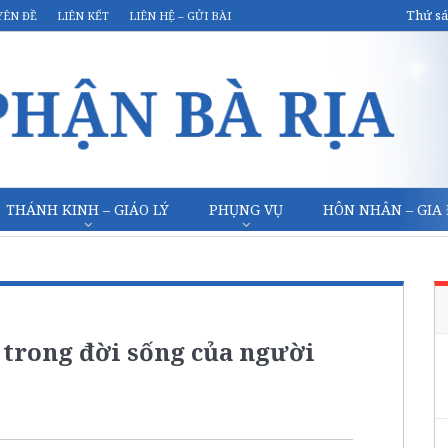
Thứ sá
YÊN ĐỀ
LIÊN KẾT
LIÊN HỆ – GỬI BÀI
THÁNH KINH – GIÁO LÝ
PHỤNG VỤ
HÔN NHÂN – GIA
 trong đời sống của người