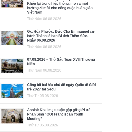
Khép lại trong hiệp thông, mở ra một
hướng đi mới cho công cuộc huấn giáo
Việt Nam
Thứ Năm 06.08.2026
Gx. Hòa Phước: Đức Cha Emmanuel cử
hành Thánh lễ ban Bí tích Thêm Sức-
Ngày 06.08.2026
Thứ Năm 06.08.2026
07.08.2026 – Thứ Sáu Tuần XVIII Thường
Niên
Thứ Năm 06.08.2026
Công bố bài hát chủ đề ngày Quốc tế Giới
trẻ 2027 tại Seoul
Thứ Tư 05.08.2026
Assisi: Khai mạc cuộc gặp gỡ giới trẻ
Phan Sinh “GO! Franciscan Youth
Meeting”
Thứ Tư 05.08.2026