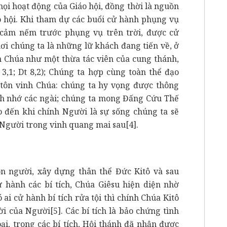
mọi hoạt động của Giáo hội, đồng thời là nguồn
o hội. Khi tham dự các buổi cử hành phụng vụ
 cảm nếm trước phụng vụ trên trời, được cử
ơi chúng ta là những lữ khách đang tiến về, ở
 Chúa như một thừa tác viên của cung thánh,
 3,1; Dt 8,2); Chúng ta hợp cùng toàn thể đạo
tôn vinh Chúa: chúng ta hy vọng được thông
ính nhớ các ngài; chúng ta mong Đấng Cứu Thế
o đến khi chính Người là sự sống chúng ta sẽ
i Người trong vinh quang mai sau
[4]
.
on người, xây dựng thân thể Đức Kitô và sau
 hành các bí tích, Chúa Giêsu hiện diện nhờ
ai cử hành bí tích rửa tội thì chính Chúa Kitô
lời của Người
[5]
. Các bí tích là bảo chứng tình
ại, trong các bí tích, Hội thánh đã nhận được