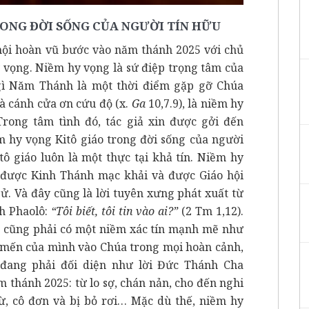
RONG ĐỜI SỐNG CỦA NGƯỜI TÍN HỮU
hội hoàn vũ bước vào năm thánh 2025 với chủ
 vọng. Niềm hy vọng là sứ điệp trọng tâm của
gì Năm Thánh là một thời điểm gặp gỡ Chúa
là cánh cửa ơn cứu độ (x.
Ga
10,7.9), là niềm hy
Trong tâm tình đó, tác giả xin được gởi đến
m hy vọng Kitô giáo trong đời sống của người
tô giáo luôn là một thực tại khả tín. Niềm hy
 được Kinh Thánh mạc khải và được Giáo hội
sử. Và đây cũng là lời tuyên xưng phát xuất từ
h Phaolô:
“Tôi biết, tôi tin vào ai?”
(2 Tm 1,12).
ữu cũng phải có một niềm xác tín mạnh mẽ như
ức mến của mình vào Chúa trong mọi hoàn cảnh,
 đang phải đối diện như lời Đức Thánh Cha
m thánh 2025: từ lo sợ, chán nản, cho đến nghi
trừ, cô đơn và bị bỏ rơi… Mặc dù thế, niềm hy