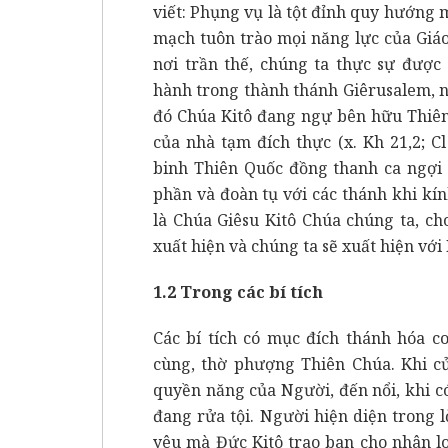
viết: Phụng vụ là tột đỉnh quy hướng 
mạch tuôn trào mọi năng lực của Giá
nơi trần thế, chúng ta thực sự được
hành trong thành thánh Giêrusalem, n
đó Chúa Kitô đang ngự bên hữu Thiên
của nhà tạm đích thực (x. Kh 21,2; Cl
binh Thiên Quốc đồng thanh ca ngợi 
phần và đoàn tụ với các thánh khi k
là Chúa Giêsu Kitô Chúa chúng ta, ch
xuất hiện và chúng ta sẽ xuất hiện vớ
1.2 Trong các bí tích
Các bí tích có mục đích thánh hóa c
cùng, thờ phượng Thiên Chúa. Khi cử
quyền năng của Người, đến nổi, khi có 
đang rửa tội. Người hiện diện trong 
yêu mà Đức Kitô trao ban cho nhân lo