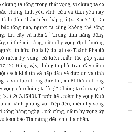
 chúng ta sống trong thất vọng, vì chúng ta có
ảo chứng tình yêu vĩnh cửu và tình yêu này
itô bị đâm thâu trên thập giá (x. Rm 5,10). Do
ở bậc sống nào, người ta cũng không thể sống
.
g: tin, cậy và mến
[2]
Trong tính năng động
ày, có thể nói rằng, niềm hy vọng định hướng
gười tín hữu. Đó là lý do tại sao Thánh Phaolô
có niềm hy vọng, cứ kiên nhẫn lúc gặp gian
12,12). Đúng vậy, chúng ta phải tràn đầy niềm
t cách khả tín và hấp dẫn về đức tin và tình
g ta vui tươi trong đức tin, nhiệt thành trong
 vọng của chúng ta là gì? Chúng ta cần suy tư
 (x.
1 Pr
3,15)
[3]
. Trước hết, niềm hy vọng Kitô
 dự cử hành phụng vụ. Tiếp đến, niềm hy vọng
ời sống hằng ngày. Cuối cùng, niềm hy vọng ấy
 vụ loan báo Tin mừng đến cho tha nhân.