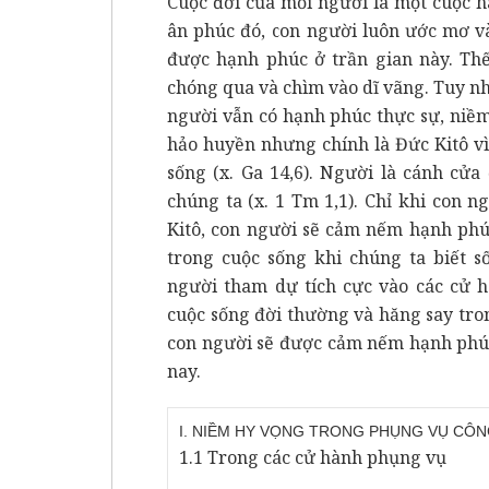
Cuộc đời của mỗi người là một cuộc h
ân phúc đó, con người luôn ước mơ v
được hạnh phúc ở trần gian này. Th
chóng qua và chìm vào dĩ vãng. Tuy nhi
người vẫn có hạnh phúc thực sự, niềm
hảo huyền nhưng chính là Đức Kitô vì
sống (x. Ga 14,6). Người là cánh cửa
chúng ta (x. 1 Tm 1,1). Chỉ khi con n
Kitô, con người sẽ cảm nếm hạnh phú
trong cuộc sống khi chúng ta biết s
người tham dự tích cực vào các cử 
cuộc sống đời thường và hăng say tro
con người sẽ được cảm nếm hạnh phúc
nay.
I. NIỀM HY VỌNG TRONG PHỤNG VỤ CÔN
1.1 Trong các cử hành phụng vụ