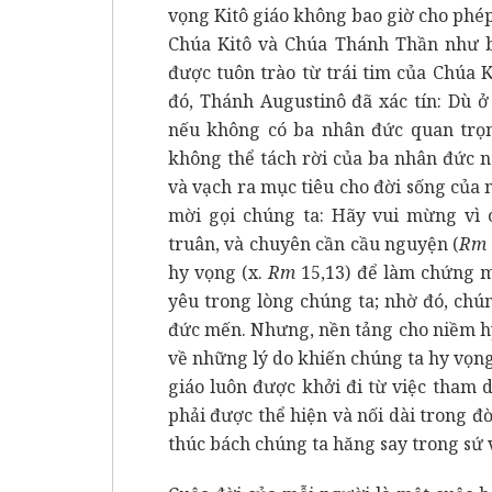
vọng Kitô giáo không bao giờ cho phép
Chúa Kitô và Chúa Thánh Thần như b
được tuôn trào từ trái tim của Chúa K
đó, Thánh Augustinô đã xác tín: Dù 
nếu không có ba nhân đức quan trọn
không thể tách rời của ba nhân đức n
và vạch ra mục tiêu cho đời sống của n
mời gọi chúng ta: Hãy vui mừng vì 
truân, và chuyên cần cầu nguyện (
Rm
hy vọng (x.
Rm
15,13) để làm chứng mộ
yêu trong lòng chúng ta; nhờ đó, chún
đức mến. Nhưng, nền tảng cho niềm hy
về những lý do khiến chúng ta hy vọng
giáo luôn được khởi đi từ việc tham
phải được thể hiện và nối dài trong đ
thúc bách chúng ta hăng say trong sứ