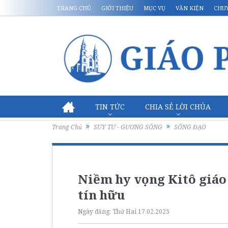
TRANG CHỦ
GIỚI THIỆU
MỤC VỤ
VĂN KIỆN
CHU
TIN TỨC
CHIA SẺ LỜI CHÚA
Trang Chủ
SUY TƯ - GƯƠNG SỐNG
SỐNG ĐẠO
Niềm hy vọng Kitô giáo
tín hữu
Ngày đăng:
Thứ Hai 17.02.2025