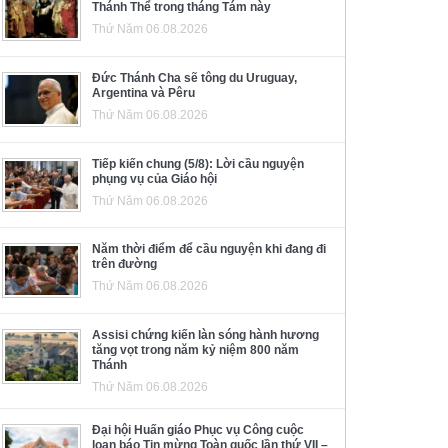
Thánh Thể trong tháng Tám này
Thứ Năm 06.08.2026
Đức Thánh Cha sẽ tông du Uruguay,
Argentina và Pêru
Thứ Năm 06.08.2026
Tiếp kiến chung (5/8): Lời cầu nguyện
phụng vụ của Giáo hội
Thứ Năm 06.08.2026
Năm thời điểm để cầu nguyện khi đang đi
trên đường
Thứ Năm 06.08.2026
Assisi chứng kiến làn sóng hành hương
tăng vọt trong năm kỷ niệm 800 năm
Thánh
Thứ Năm 06.08.2026
Đại hội Huấn giáo Phục vụ Công cuộc
loan báo Tin mừng Toàn quốc lần thứ VII –