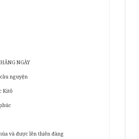
G HẰNG NGÀY
c cầu nguyện
c Kitô
 phúc
húa và được lên thiên đàng