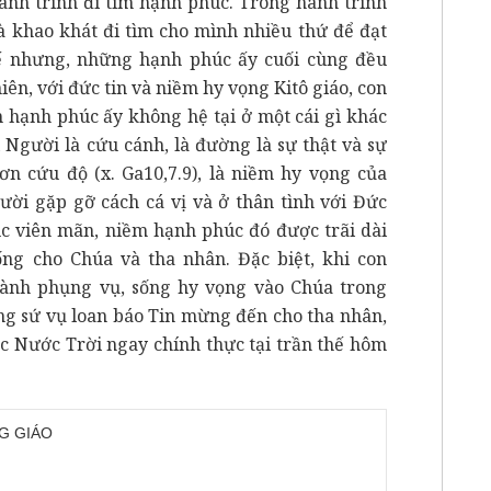
ành trình đi tìm hạnh phúc. Trong hành trình
à khao khát đi tìm cho mình nhiều thứ để đạt
ế nhưng, những hạnh phúc ấy cuối cùng đều
ên, với đức tin và niềm hy vọng Kitô giáo, con
 hạnh phúc ấy không hệ tại ở một cái gì khác
 Người là cứu cánh, là đường là sự thật và sự
 ơn cứu độ (x. Ga10,7.9), là niềm hy vọng của
gười gặp gỡ cách cá vị và ở thân tình với Đức
c viên mãn, niềm hạnh phúc đó được trãi dài
ống cho Chúa và tha nhân. Đặc biệt, khi con
hành phụng vụ, sống hy vọng vào Chúa trong
ng sứ vụ loan báo Tin mừng đến cho tha nhân,
 Nước Trời ngay chính thực tại trần thế hôm
G GIÁO