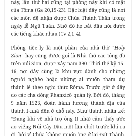
này, lần thứ hai cũng tại phòng này khi có mặt
của Tôma (Ga 20,19-23). Đặc biệt đây cũng là nơi
các môn đệ nhận được Chúa Thánh Thần trong
ngày lễ Ngũ Tuần. Nhờ đó họ bắt đầu nói được
các tiếng khác nhau (Cv 2,1-4).
Phòng tiệc ly là một phần của nhà thờ “
Holy
Zion
” hay cũng được gọi là Nhà thờ các tông đồ
trên núi Sion, được xây năm 390. Thời thế kỷ 15-
16, nơi đây cũng là khu vực dành cho những
người nghèo hoặc những ai muốn tham dự
thánh lễ theo nghi thức Rôma. Trước giờ ở đây
do các cha dòng Phanxicô quản lý. Bởi đó, tháng
9 năm 1523, đoàn hành hương thánh địa của
thánh I-nhã đến ở chỗ này. Như thánh nhân kể:
“Đang khi về nhà trọ ông (I-nhã) cảm thấy ước
ao viếng Núi Cây Dầu một lần chót trước khi ra
đi, bởi vì Chúa không muốn ông ở lại Đất Thánh.