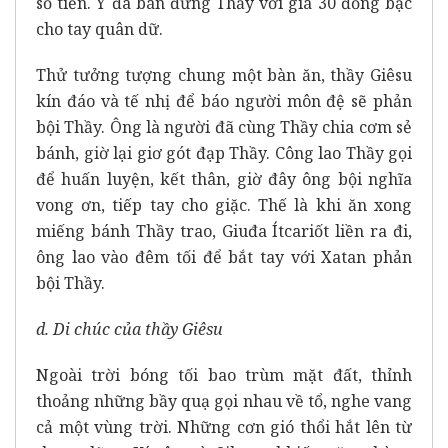
số tiền. Y đã bán đứng Thầy với giá 30 đồng bạc
cho tay quân dữ.
Thử tưởng tượng chung một bàn ăn, thầy Giêsu
kín đáo và tế nhị để báo người môn đệ sẽ phản
bội Thầy. Ông là người đã cùng Thầy chia cơm sẻ
bánh, giờ lại giơ gót đạp Thầy. Công lao Thầy gọi
để huấn luyện, kết thân, giờ đây ông bội nghĩa
vong ơn, tiếp tay cho giặc. Thế là khi ăn xong
miếng bánh Thầy trao, Giuđa Ítcariốt liền ra đi,
ông lao vào đêm tối để bắt tay với Xatan phản
bội Thầy.
d. Di chúc của thầy Giêsu
Ngoài trời bóng tối bao trùm mặt đất, thỉnh
thoảng những bầy quạ gọi nhau về tổ, nghe vang
cả một vùng trời. Những cơn gió thổi hắt lên từ