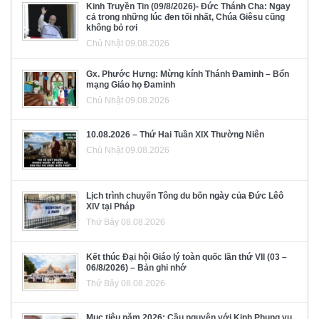
Kinh Truyền Tin (09/8/2026)- Đức Thánh Cha: Ngay
cả trong những lúc đen tối nhất, Chúa Giêsu cũng
không bỏ rơi
Chủ Nhật 09.08.2026
Gx. Phước Hưng: Mừng kính Thánh Đaminh – Bổn
mạng Giáo họ Đaminh
Chủ Nhật 09.08.2026
10.08.2026 – Thứ Hai Tuần XIX Thường Niên
Chủ Nhật 09.08.2026
Lịch trình chuyến Tông du bốn ngày của Đức Lêô
XIV tại Pháp
Thứ Bảy 08.08.2026
Kết thúc Đại hội Giáo lý toàn quốc lần thứ VII (03 –
06/8/2026) – Bản ghi nhớ
Thứ Bảy 08.08.2026
Mục tiêu năm 2026: Cầu nguyện với Kinh Phụng vụ