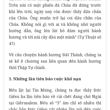
Trên núi có một phiến đá Chúa đã đứng trước
khi lên trời, ngày nay còn được thấy dấu chân
của Chúa. Ông muốn trở lại coi dấu chân của
Chúa. Không nói gì với ai và không nhờ người
hướng dẫn, ông lén lút bỏ đám người hành
hương và tới núi cây dầu một mình” (Tự Thuật số
47).
Về câu chuyện hành hương Đất Thánh, chúng ta
sẽ kể ở chương sau liên quan đến hành hương
thời Thập Tự chinh.
1. Những lần tiên báo cuộc khổ nạn
Nếu lật lại Tin Mừng, chúng ta đọc thấy Đức
Giêsu ba lần tiên báo về cái chết đang chờ Ngài
tại Giêrusalem. Nếu số “3” ám chỉ số nhiều thì
chắc hẳn Đức Giêsu rất nhiều lần nói đến cuộc