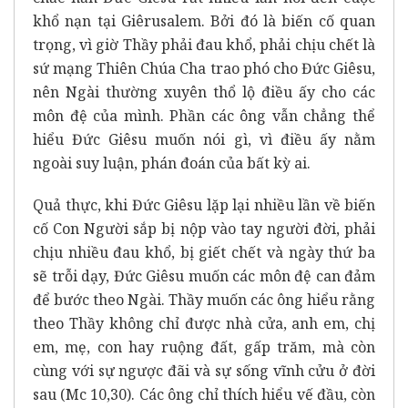
khổ nạn tại Giêrusalem. Bởi đó là biến cố quan
trọng, vì giờ Thầy phải đau khổ, phải chịu chết là
sứ mạng Thiên Chúa Cha trao phó cho Đức Giêsu,
nên Ngài thường xuyên thổ lộ điều ấy cho các
môn đệ của mình. Phần các ông vẫn chẳng thể
hiểu Đức Giêsu muốn nói gì, vì điều ấy nằm
ngoài suy luận, phán đoán của bất kỳ ai.
Quả thực, khi Đức Giêsu lặp lại nhiều lần về biến
cố Con Người sắp bị nộp vào tay người đời, phải
chịu nhiều đau khổ, bị giết chết và ngày thứ ba
sẽ trỗi dạy, Đức Giêsu muốn các môn đệ can đảm
để bước theo Ngài. Thầy muốn các ông hiểu rằng
theo Thầy không chỉ được nhà cửa, anh em, chị
em, mẹ, con hay ruộng đất, gấp trăm, mà còn
cùng với sự ngược đãi và sự sống vĩnh cửu ở đời
sau (Mc 10,30). Các ông chỉ thích hiểu vế đầu, còn