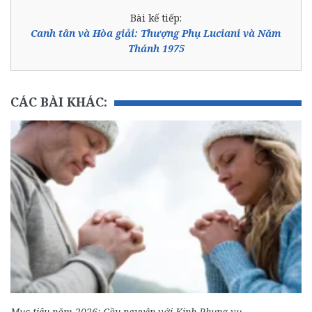
Bài kế tiếp:
Canh tân và Hòa giải: Thượng Phụ Luciani và Năm
Thánh 1975
CÁC BÀI KHÁC:
Mục tiêu năm 2026: Cầu nguyện với Kinh Phụng vụ