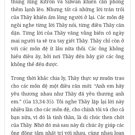
thung lũng Kítrôn và Silwan khiến căn phòng
thêm lạnh lẽo. Nhưng tất cả những lời trăn trối
của Thầy khiến ấm lòng người ở lại. Các môn đệ
ngồi nghe từng lời Thầy nói, từng điều Thầy căn
dặn. Từng lời của Thầy văng vẳng biến cố ngày
mai người ta sẽ tra tay giết Thầy. Thầy chỉ còn ở
với các môn đệ ít lâu nữa thôi. Các ông không
hiểu điều ấy, bởi nơi Thầy đến bây giờ các ông
không thể đến được.
Trong thời khắc chia ly, Thầy thực sự muốn trao
cho các môn đệ một điều răn mới: “Anh em hãy
yêu thương nhau như Thầy đã yêu thương anh
em.” (Ga 13,34-35). Tôi nghe Thầy lặp lại lời này
nhiều lần cho các môn đệ, cho chính tôi và cho cả
bạn nữa, vì đó là tinh thần, là di chúc then chốt
của Thầy. Nhờ đó mà sau này di chúc ấy giúp các
ông đồng tâm nhất trí với nhau, cùng nhau loan