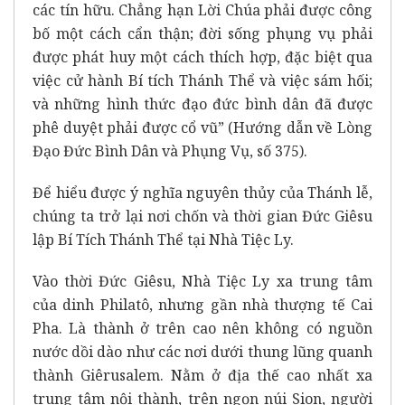
các tín hữu. Chẳng hạn Lời Chúa phải được công
bố một cách cẩn thận; đời sống phụng vụ phải
được phát huy một cách thích hợp, đặc biệt qua
việc cử hành Bí tích Thánh Thể và việc sám hối;
và những hình thức đạo đức bình dân đã được
phê duyệt phải được cổ vũ” (Hướng dẫn về Lòng
Đạo Đức Bình Dân và Phụng Vụ, số 375).
Để hiểu được ý nghĩa nguyên thủy của Thánh lễ,
chúng ta trở lại nơi chốn và thời gian Đức Giêsu
lập Bí Tích Thánh Thể tại Nhà Tiệc Ly.
Vào thời Đức Giêsu, Nhà Tiệc Ly xa trung tâm
của dinh Philatô, nhưng gần nhà thượng tế Cai
Pha. Là thành ở trên cao nên không có nguồn
nước dồi dào như các nơi dưới thung lũng quanh
thành Giêrusalem. Nằm ở địa thế cao nhất xa
trung tâm nội thành, trên ngọn núi Sion, người