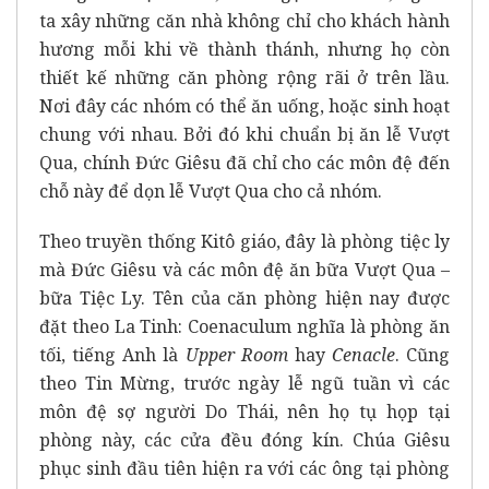
ta xây những căn nhà không chỉ cho khách hành
hương mỗi khi về thành thánh, nhưng họ còn
thiết kế những căn phòng rộng rãi ở trên lầu.
Nơi đây các nhóm có thể ăn uống, hoặc sinh hoạt
chung với nhau. Bởi đó khi chuẩn bị ăn lễ Vượt
Qua, chính Đức Giêsu đã chỉ cho các môn đệ đến
chỗ này để dọn lễ Vượt Qua cho cả nhóm.
Theo truyền thống Kitô giáo, đây là phòng tiệc ly
mà Đức Giêsu và các môn đệ ăn bữa Vượt Qua –
bữa Tiệc Ly. Tên của căn phòng hiện nay được
đặt theo La Tinh: Coenaculum nghĩa là phòng ăn
tối, tiếng Anh là
Upper Room
hay
Cenacle
. Cũng
theo Tin Mừng, trước ngày lễ ngũ tuần vì các
môn đệ sợ người Do Thái, nên họ tụ họp tại
phòng này, các cửa đều đóng kín. Chúa Giêsu
phục sinh đầu tiên hiện ra với các ông tại phòng