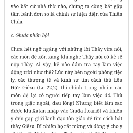
vào bất cứ nhà thờ nào, chúng ta cũng bắt gặp
tâm bánh đơn sơ là chính sự hiện diện của Thiên
Chúa.
c. Giuđa phản bội
Chưa hết ngỡ ngàng với những lời Thầy vừa nói,
các môn đệ xốn xang khi nghe Thầy nói có kẻ sẽ
nộp Thầy. Ai vậy, kẻ nào dám tra tay làm việc
động trời như thế? Lúc này bên ngoài phòng tiệc
ly, các thượng tế và kinh sư tìm cách thủ tiêu
Đức Giêsu (Lc 22,2), thì chính trong nhóm các
môn đệ lại có người tiếp tay làm việc đó. Thù
trong giặc ngoài, đau lòng! Nhưng biết làm sao
được khi Xatan nhập vào Giuđa Ítcariốt và khiến
y đến gặp giới lãnh đạo tôn giáo để tìm cách bắt
thầy Giêsu. Dĩ nhiên họ rất mừng và đồng ý cho y