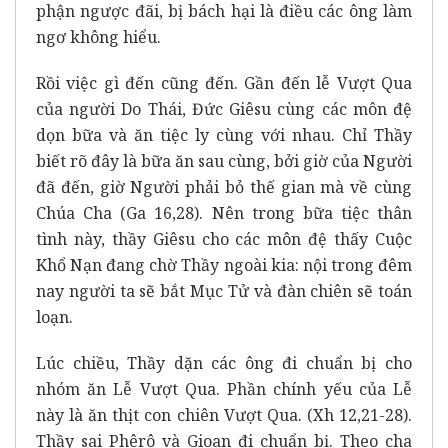
phận ngược đãi, bị bách hại là điều các ông làm
ngơ không hiểu.
Rồi việc gì đến cũng đến. Gần đến lễ Vượt Qua
của người Do Thái, Đức Giêsu cùng các môn đệ
dọn bữa và ăn tiệc ly cùng với nhau. Chỉ Thầy
biết rõ đây là bữa ăn sau cùng, bởi giờ của Người
đã đến, giờ Người phải bỏ thế gian mà về cùng
Chúa Cha (Ga 16,28). Nên trong bữa tiệc thân
tình này, thầy Giêsu cho các môn đệ thấy Cuộc
Khổ Nạn đang chờ Thầy ngoài kia: nội trong đêm
nay người ta sẽ bắt Mục Tử và đàn chiên sẽ toán
loạn.
Lúc chiều, Thầy dặn các ông đi chuẩn bị cho
nhóm ăn Lễ Vượt Qua. Phần chính yếu của Lễ
này là ăn thịt con chiên Vượt Qua. (Xh 12,21-28).
Thầy sai Phêrô và Gioan đi chuẩn bị. Theo cha