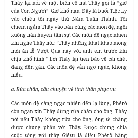
Thầy lại nói về một biến cố mà Thầy gọi là “giờ
của Con Người”: Giờ khổ nạn. Đây là buổi Tiệc Ly
vào chiều tối ngày thứ Năm Tuần Thánh. Tôi
chiêm ngắm Thầy vào bàn cùng các môn đệ, ngồi
xuống hàn huyên tâm sự. Các môn đệ ngạc nhiên
khi nghe Thầy nói: “Thầy những khát khao mong
mỏi ăn lễ Vượt Qua này với anh em trước khi
chịu khổ hình.” Lời Thầy lại tiên báo về cái chết
đang đến gần. Các môn đệ vẫn ngơ ngác, không
hiểu.
a. Rửa chân, câu chuyện về tinh thần phục vụ
Các môn đệ càng ngạc nhiên đến lạ lùng, Phêrô
còn ngăn xin Thầy đừng rửa chân cho ông. Thầy
nói nếu Thầy không rửa cho ông, ông sẽ chẳng
được chung phần với Thầy. Được chung chia
cuộc sống với thầy Giêsu là điều Phêrô hằng