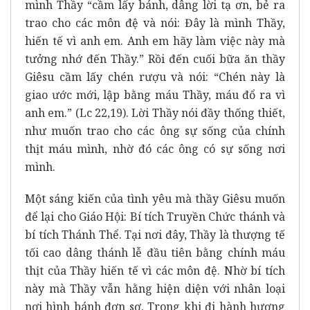
mình Thầy “cầm lấy bánh, dâng lời tạ ơn, bẻ ra
trao cho các môn đệ và nói: Đây là mình Thầy,
hiến tế vì anh em. Anh em hãy làm việc này mà
tưởng nhớ đến Thầy.” Rồi đến cuối bữa ăn thầy
Giêsu cầm lấy chén rượu và nói: “Chén này là
giao ước mới, lập bằng máu Thầy, máu đổ ra vì
anh em.” (Lc 22,19). Lời Thầy nói đầy thống thiết,
như muốn trao cho các ông sự sống của chính
thịt máu mình, nhờ đó các ông có sự sống nơi
mình.
Một sáng kiến của tình yêu mà thầy Giêsu muốn
để lại cho Giáo Hội: Bí tích Truyền Chức thánh và
bí tích Thánh Thể. Tại nơi đây, Thầy là thượng tế
tối cao dâng thánh lễ đầu tiên bằng chính máu
thịt của Thầy hiến tế vì các môn đệ. Nhờ bí tích
này mà Thầy vẫn hằng hiện diện với nhân loại
nơi hình bánh đơn sơ. Trong khi đi hành hương