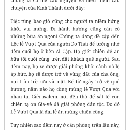
chúng ta có thể cầu nguyện và hiểu thêm câu
chuyện của Kinh Thánh dưới đây:
Tiệc tùng bao giờ cũng cho người ta niềm hứng
khởi vui mừng. Đi hành hương cũng cần có
những bữa ăn ngon! Chúng ta đang đề cập đến
tiệc lễ Vượt Qua của người Do Thái để tưởng nhớ
đêm cuối họ ở bên Ai Cập. Họ giết chiên để ăn
bữa tối cuối cùng trên đất khách quê người. Sau
đêm nay, họ sẽ được giải phóng khỏi cảnh nô lệ
áp bức, họ sẽ được trở về vùng đất của cha ông,
nơi tràn trề sữa và mật. Kể từ ngày trở về quê
hương, năm nào họ cũng mừng lễ Vượt Qua với
nhau tại Giêrusalem, nơi đền thờ để sát tế con
chiên tạ ơn Gia-vê đã giải phóng dân tộc. Do đó
Lễ Vượt Qua là đại lễ ăn mừng chiến công.
Tuy nhiên sao đêm nay ở căn phòng trên lầu này,