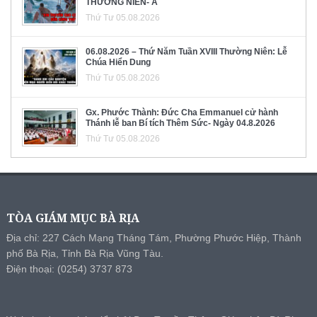
THƯỜNG NIÊN- A
Thứ Tư 05.08.2026
06.08.2026 – Thứ Năm Tuần XVIII Thường Niên: Lễ
Chúa Hiển Dung
Thứ Tư 05.08.2026
Gx. Phước Thành: Đức Cha Emmanuel cử hành
Thánh lễ ban Bí tích Thêm Sức- Ngày 04.8.2026
Thứ Tư 05.08.2026
TÒA GIÁM MỤC BÀ RỊA
Địa chỉ: 227 Cách Mạng Tháng Tám, Phường Phước Hiệp, Thành
phố Bà Rịa, Tỉnh Bà Rịa Vũng Tàu.
Điện thoại: (0254) 3737 873