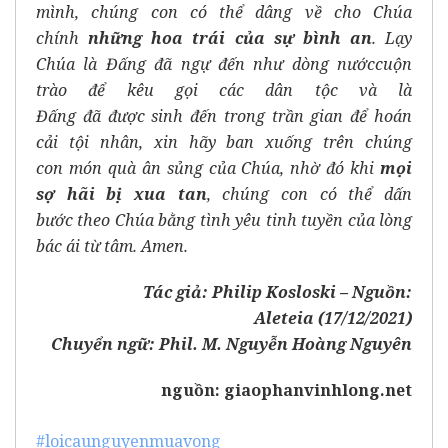
mình, chúng con có thể dâng về
cho
Chúa
chính
những hoa trái của sự bình an
.
Lạy
Chúa là Đấng
đã
ngự
đến như dòng nước
cuộn
trào
để kêu gọi các dân tộc và
là
Đấng
đã
được
sinh
đến trong trần gian
để hoán
cải tội nhân,
xin hãy ban xuống trên chúng
con
món quà
ân sủng của
Chúa, nhờ đó
khi
mọi
sợ hãi
bị xua tan
, chúng
con
có thể
dấn
bước
theo
Chúa bằng
tình yêu
tinh tuyền
của lòng
bác ái
từ tâm
. Amen.
Tác giả: Philip Kosloski – Nguồn:
Aleteia
(17/12/2021)
Chuyển ngữ: Phil. M. Nguyễn Hoàng Nguyên
nguồn:
giaophanvinhlong.net
#loicaunguyenmuavong