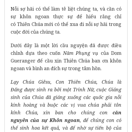
Nỗi sợ hãi có thể làm tê liệt chúng ta, và cần có
sự khôn ngoan thực sự để hiểu rằng chỉ
có
Thiên
Chúa mới có thể xua
đi
nỗi sợ hãi trong
cuộc
đời
của chúng ta.
Dưới đ
ây là một lời cầu nguyện
đã được điều
chỉnh
dựa theo cuốn
Năm Phụng vụ
của Dom
Gueranger
để
cầu xin Thiên Chúa ban
ơn
khôn
ngoan và bình an
đích
sự trong
tâm hồn
.
Lạy Chúa Giêsu
, Con
Thiên Chúa
,
Chúa là
Đấng
được sinh ra bởi một Trinh Nữ,
cuộc Giáng
sinh của Chúa
đã
giáng xuống
các quốc gia nỗi
kinh hoàng và buộc các vị vua
chúa
phải tôn
kính
Chúa
,
xin
ban cho chúng
con
căn
nguyên
của
s
ự
K
hôn ngoan
, để chúng
con
có
thể sinh hoa kết quả
,
và
để nhờ sự tiến bộ của