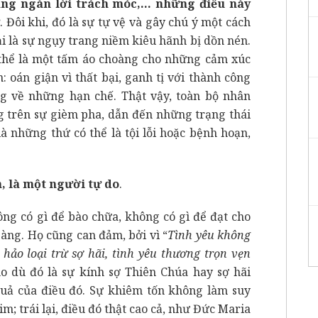
àng ngàn lời trách móc,… những điều này
ự
. Đôi khi, đó là sự tự vệ và gây chú ý một cách
ại là sự ngụy trang niềm kiêu hãnh bị dồn nén.
 thể là một tấm áo choàng cho những cảm xúc
oán giận vì thất bại, ganh tị với thành công
ng về những hạn chế. Thật vậy, toàn bộ nhân
g trên sự gièm pha, dẫn đến những trạng thái
à những thứ có thể là tội lỗi hoặc bệnh hoạn,
, là một người tự do
.
ng có gì để bào chữa, không có gì để đạt cho
sàng. Họ cũng can đảm, bởi vì “
Tình yêu không
n hảo loại trừ sợ hãi, tình yêu thương trọn vẹn
cho dù đó là sự kính sợ Thiên Chúa hay sợ hãi
quả của điều đó. Sự khiêm tốn không làm suy
im; trái lại, điều đó thật cao cả, như Đức Maria