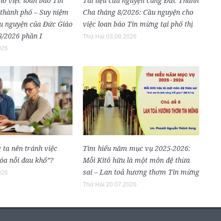
o việc loan báo Tin
Tài liệu cầu nguyện cùng Đức Thánh
 thành phố – Suy niệm
Cha tháng 8/2026: Cầu nguyện cho
ầu nguyện của Đức Giáo
việc loan báo Tin mừng tại phố thị
8/2026 phần I
Thứ Hai 03.08.2026
026
 ta nên tránh việc
Tìm hiểu năm mục vụ 2025-2026:
óa nỗi đau khổ”?
Mỗi Kitô hữu là một môn đệ thừa
sai – Lan toả hương thơm Tin mừng
026
Thứ Hai 20.07.2026