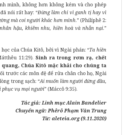
hính mình, không hơn không kém và cho phép
đã nói rất hay: “
Đừng làm chi vì ganh tị hay vì
ường mà coi người khác hơn mình
.” (Philíphê 2:
nhân hậu, khiêm nhu, hiền hoà và nhẫn nại
.”
học của Chúa Kitô, bởi vì Ngài phán: “
Ta hiền
Mátthêu 11:29).
Sinh ra trong rơm rạ, chết
h quang, Chúa Kitô mặc khải cho chúng ta
i trước các môn đệ để rửa chân cho họ, Ngài
lòng trong sạch: “
Ai muốn làm người đứng đầu,
ời phục vụ mọi người
” (Máccô 9:35).
Tác giả: Linh mục Alain Bandelier
Chuyển ngữ: Phêrô Phạm Văn Trung
Từ:
aleteia.org (9.11.2020)