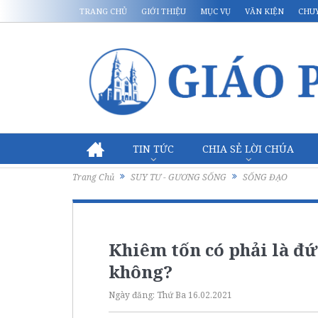
TRANG CHỦ
GIỚI THIỆU
MỤC VỤ
VĂN KIỆN
CHU
TIN TỨC
CHIA SẺ LỜI CHÚA
Trang Chủ
SUY TƯ - GƯƠNG SỐNG
SỐNG ĐẠO
Khiêm tốn có phải là đứ
không?
Ngày đăng:
Thứ Ba 16.02.2021