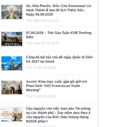
Gx. Hòa Phước: Đức Cha Emmanuel cử
hành Thánh lễ ban Bí tích Thêm Sức-
Ngày 06.08.2026
Thứ Năm 06.08.2026
07.08.2026 – Thứ Sáu Tuần XVIII Thường
Niên
Thứ Năm 06.08.2026
Công bố bài hát chủ đề ngày Quốc tế Giới
trẻ 2027 tại Seoul
Thứ Tư 05.08.2026
Assisi: Khai mạc cuộc gặp gỡ giới trẻ
Phan Sinh “GO! Franciscan Youth
Meeting”
Thứ Tư 05.08.2026
Cầu nguyện cho việc loan báo Tin mừng
tại các thành phố – Suy niệm dựa theo ý
cầu nguyện của Đức Giáo hoàng tháng
8/2026 phần I