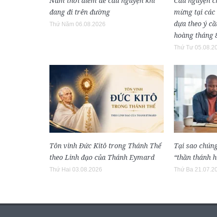
Năm thời điểm để cầu nguyện khi
Cầu nguyện ch
đang đi trên đường
mừng tại các
dựa theo ý c
Thứ Năm 06.08.2026
hoàng tháng 
Thứ Tư 05.08.2
Tôn vinh Đức Kitô trong Thánh Thể
Tại sao chúng
theo Linh đạo của Thánh Eymard
“thần thánh h
Thứ Hai 03.08.2026
Thứ Ba 21.07.2