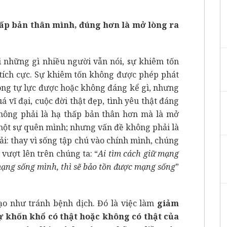
ấp bản thân mình, đúng hơn là mở lòng ra
i những gì nhiều người vẫn nói, sự khiêm tốn
à tích cực. Sự khiêm tốn không được phép phát
ông tự lực được hoặc không đáng kể gì, nhưng
á vĩ đại, cuộc đời thật đẹp, tình yêu thật đáng
 không phải là hạ thấp bản thân hơn mà là mở
 một sự quên mình; nhưng vấn đề không phải là
ải: thay vì sống tập chú vào chính mình, chúng
vượt lên trên chúng ta: “
Ai tìm cách giữ mạng
 mạng sống mình, thì sẽ bảo tồn được mạng sống
”
ạo như tránh bệnh dịch. Đó là việc làm
giảm
sự khốn khổ có thật hoặc không có thật của