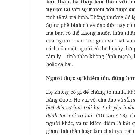
bản thân, hạ thấp bản thân với h
ngược lại với sự khiêm tốn thực s
tinh tế và trá hình. Thông thường đó l
Sự tự phê bình có vẻ đạo đức này có
mà bạn có thể không muốn thừa nhận: 
của người khác, tức giận và thất vọ
cách của một người có thể bị xây dựn
tâm lý – tinh thần không lành mạnh, l
hoặc cả hai.
Người thực sự khiêm tốn, đúng hơn
Họ không có gì để chứng tỏ mình, khô
bằng được. Họ vui vẻ, chu đáo và sẵn 
biết đến sợ hãi; trái lại, tình yêu hoà
đánh tan nỗi sợ hãi
” (1Gioan 4:18), 
người khác, và tự kiểm điểm là kết 
giảm tinh thần hoặc làm chai sạn trái t