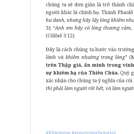
chúng ta sẽ đơn giản là trở thành c
người khác là chính họ. Thánh Phaolô 
hư danh, nhưng hãy lấy lòng khiêm nh
3); “
Anh em hãy có lòng thương cảm, 
(Côlôsê 3:12).
Đây là cách chúng ta bước vào trường 
lành và khiêm nhường trong lòng
” (
trên Thập giá, ẩn mình trong vin
sự khiêm hạ của Thiên Chúa.
Quỳ gố
xác nhận cho chúng ta ý nghĩa của cõi 
thì phải làm người rốt hết, và làm ngư
#khiemton
#songtrongbongtoi