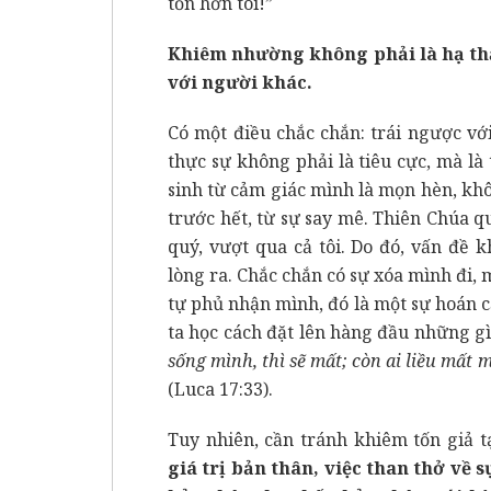
tốn hơn tôi!”
Khiêm nhường không phải là hạ th
với người khác.
Có một điều chắc chắn: trái ngược vớ
thực sự không phải là tiêu cực, mà l
sinh từ cảm giác mình là mọn hèn, kh
trước hết, từ sự say mê. Thiên Chúa qu
quý, vượt qua cả tôi. Do đó, vấn đề
lòng ra. Chắc chắn có sự xóa mình đi,
tự phủ nhận mình, đó là một sự hoán c
ta học cách đặt lên hàng đầu những gì 
sống mình, thì sẽ mất; còn ai liều mất
(Luca 17:33).
Tuy nhiên, cần tránh khiêm tốn giả t
giá trị bản thân, việc than thở về 