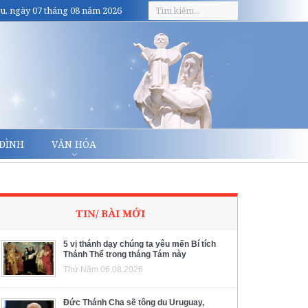
u, ngày 07 tháng 08 năm 2026
 ĐÌNH
VĂN HÓA
TIN/ BÀI MỚI
5 vị thánh dạy chúng ta yêu mến Bí tích
Thánh Thể trong tháng Tám này
Thứ Năm 06.08.2026
Đức Thánh Cha sẽ tông du Uruguay,