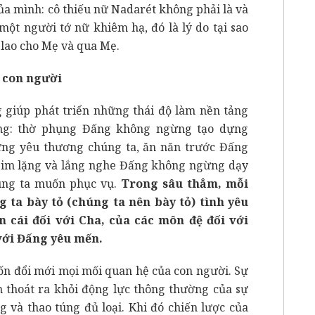
ủa mình: cô thiếu nữ Nadarét không phải là và
ột người tớ nữ khiêm hạ, đó là lý do tại sao
 lao cho Mẹ và qua Mẹ.
 con người
 giúp phát triển những thái độ làm nền tảng
êng: thờ phụng Đấng không ngừng tạo dựng
ng yêu thương chúng ta, ăn năn trước Đấng
im lặng và lắng nghe Đấng không ngừng dạy
úng ta muốn phục vụ.
Trong sâu thẳm, mỗi
 ta bày tỏ (chúng ta nên bày tỏ) tình yêu
cái đối với Cha, của các môn đệ đối với
với Đấng yêu mến.
ốn đổi mới mọi mối quan hệ của con người. Sự
 thoát ra khỏi động lực thông thường của sự
g và thao túng đủ loại. Khi đó chiến lược của