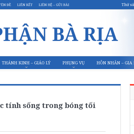
Thứ sá
YÊN ĐỀ
LIÊN KẾT
LIÊN HỆ – GỬI BÀI
THÁNH KINH – GIÁO LÝ
PHỤNG VỤ
HÔN NHÂN – GIA
c tính sống trong bóng tối