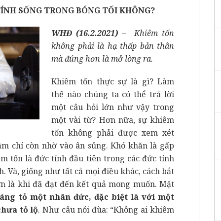
TÍNH SỐNG TRONG BÓNG TỐI KHÔNG?
WHĐ (16.2.2021)
– Khiêm tốn
không phải là hạ thấp bản thân
mà đúng hơn là mở lòng ra.
Khiêm tốn thực sự là gì? Làm
thế nào chúng ta có thể trả lời
một câu hỏi lớn như vậy trong
một vài từ? Hơn nữa, sự khiêm
tốn không phải được xem xét
hậm chí còn nhờ vào ân sủng. Khó khăn là gấp
m tốn là đức tính đầu tiên trong các đức tính
h. Và, giống như tất cả mọi điều khác, cách bắt
n là khi đã đạt đến kết quả mong muốn. Mặt
áng tỏ một nhân đức, đặc biệt là với một
hưa tỏ lộ
. Như câu nói đùa: “Không ai khiêm