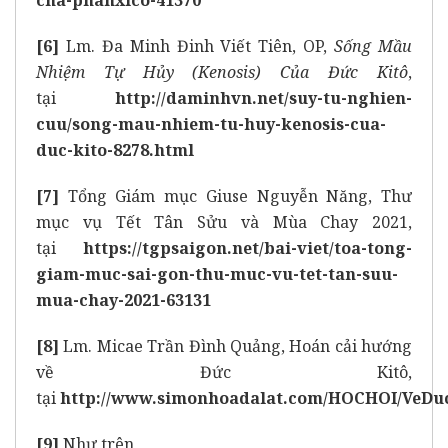
cha-phanxico-41370
[6]
Lm. Đa Minh Đinh Viết Tiên, OP,
Sống Mầu
Nhiệm Tự Hủy (Kenosis) Của Đức Kitô
,
tại
http://daminhvn.net/suy-tu-nghien-
cuu/song-mau-nhiem-tu-huy-kenosis-cua-
duc-kito-8278.html
[7]
Tổng Giám mục Giuse Nguyễn Năng, Thư
mục vụ Tết Tân Sửu và Mùa Chay 2021,
tại
https://tgpsaigon.net/bai-viet/toa-tong-
giam-muc-sai-gon-thu-muc-vu-tet-tan-suu-
mua-chay-2021-63131
[8]
Lm. Micae Trần Đình Quảng, Hoán cải hướng
về Đức Kitô,
tại
http://www.simonhoadalat.com/HOCHOI/VeDu
[9]
Như trên