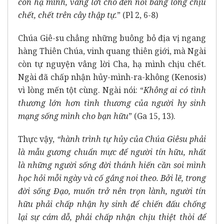
còn hạ mình, vâng lời cho đến nỗi bằng lòng chịu
chết, chết trên cây thập tự.
” (Pl 2, 6-8)
Chúa Giê-su chẳng những buông bỏ địa vị ngang
hàng Thiên Chúa, vinh quang thiên giới, mà Ngài
còn tự nguyện vâng lời Cha, hạ mình chịu chết.
Ngài đã chấp nhận hủy-mình-ra-không (Kenosis)
vì lòng mến tột cùng. Ngài nói: “
Không ai có tình
thương lớn hơn tình thương của người hy sinh
mạng sống mình cho bạn hữu
” (Ga 15, 13).
Thực vậy,
“hành trình tự hủy của Chúa Giêsu phải
là mẫu gương chuẩn mực để người tín hữu, nhất
là những người sống đời thánh hiến cần soi mình
học hỏi mỗi ngày và cố gắng noi theo. Bởi lẽ, trong
đời sống Đạo, muốn trở nên trọn lành, người tín
hữu phải chấp nhận hy sinh để chiến đấu chống
lại sự cám dỗ, phải chấp nhận chịu thiệt thòi để