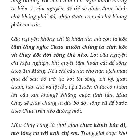
lòng thương xót của Chúa Cha. Ngài muốn chúng
ta kiên trì cầu nguyện, để rồi sẽ nhận được bánh
chứ không phải đá, nhận được con cá chứ không
phải con rắn.
Cầu nguyện không chỉ là khấn xin mà còn là
hồi
tâm lắng nghe Chúa muốn chúng ta sám hối
và thay đổi đời sống thế nào
. Lời cầu nguyện
chỉ hiệu nghiệm khi quyết tâm hoán cải để sống
theo Tin Mừng. Nếu chỉ cầu xin cho nạn dịch mau
qua để sau đó trở lại với lối sống ích kỷ, gian
tham, hận thù và tội lỗi, liệu Thiên Chúa có nhậm
lời cầu xin không? Những cuộc tĩnh tâm Mùa
Chay sẽ giúp chúng ta dứt bỏ đời sống cũ để bước
theo Chúa trên nẻo đường mới.
Mùa Chay cũng là thời gian
thực hành bác ái,
mở lòng ra với anh chị em.
Trong giai đoạn khó