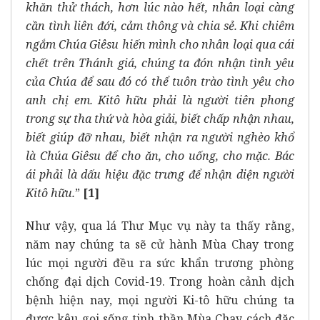
khăn thử thách, hơn lúc nào hết, nhân loại càng
cần tình liên đới, cảm thông và chia sẻ. Khi chiêm
ngắm Chúa Giêsu hiến mình cho nhân loại qua cái
chết trên Thánh giá, chúng ta đón nhận tình yêu
của Chúa để sau đó có thể tuôn trào tình yêu cho
anh chị em. Kitô hữu phải là người tiên phong
trong sự tha thứ và hòa giải, biết chấp nhận nhau,
biết giúp đỡ nhau, biết nhận ra người nghèo khổ
là Chúa Giêsu để cho ăn, cho uống, cho mặc. Bác
ái phải là dấu hiệu đặc trưng để nhận diện người
Kitô hữu.
”
[1]
Như vậy, qua lá Thư Mục vụ này ta thấy rằng,
năm nay chúng ta sẽ cử hành Mùa Chay trong
lúc mọi người đều ra sức khẩn trương phòng
chống đại dịch Covid-19. Trong hoàn cảnh dịch
bệnh hiện nay, mọi người Ki-tô hữu chúng ta
được kêu gọi sống tinh thần Mùa Chay cách đặc