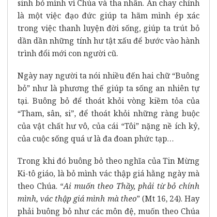
sinh bỏ mình vì Chúa và tha nhân. Ăn chay chính
là một việc đạo đức giúp ta hãm mình ép xác
trong việc thanh luyện đời sống, giúp ta trút bỏ
dần dần những tính hư tật xấu để bước vào hành
trình đổi mới con người cũ.
Ngày nay người ta nói nhiều đến hai chữ “Buông
bỏ” như là phương thế giúp ta sống an nhiên tự
tại. Buông bỏ để thoát khỏi vòng kiềm tỏa của
“Tham, sân, si”, để thoát khỏi những ràng buộc
của vật chất hư vô, của cái “Tôi” nặng nề ích kỷ,
của cuộc sống quá ư là đa đoan phức tạp…
Trong khi đó buông bỏ theo nghĩa của Tin Mừng
Ki-tô giáo, là bỏ mình vác thập giá hằng ngày mà
theo Chúa. “
Ai muốn theo Thầy, phải từ bỏ chính
mình, vác thập giá mình mà theo
” (Mt 16, 24). Hay
phải buông bỏ như các môn đệ, muốn theo Chúa