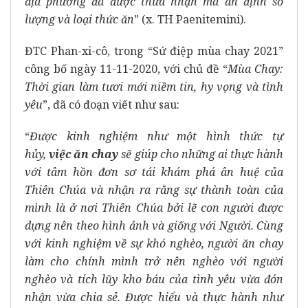
địa phương đã được thừa nhận mà ấn định số
lượng và loại thức ăn
” (x. TH Paenitemini).
ĐTC Phan-xi-cô, trong “Sứ điệp mùa chay 2021”
công bố ngày 11-11-2020, với chủ đề “
Mùa Chay:
Thời gian làm tươi mới niềm tin, hy vọng và tình
yêu
”, đã có đoạn viết như sau:
“
Được kinh nghiệm như một hình thức tự
hủy,
việc ăn chay
sẽ giúp cho những ai thực hành
với tâm hồn đơn sơ tái khám phá ân huệ của
Thiên Chúa và nhận ra rằng sự thành toàn của
mình là ở nơi Thiên Chúa bởi lẽ con người được
dựng nên theo hình ảnh và giống với Người. Cùng
với kinh nghiệm về sự khó nghèo, người ăn chay
làm cho chính mình trở nên nghèo với người
nghèo và tích lũy kho báu của tình yêu vừa đón
nhận vừa chia sẻ. Được hiểu và thực hành như