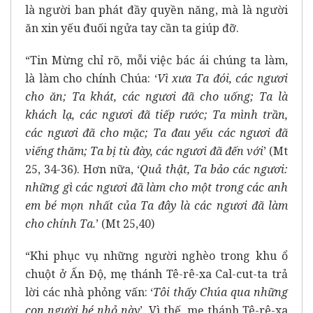
là người ban phát đầy quyền năng, mà là người
ăn xin yếu đuối ngửa tay cần ta giúp đỡ.
“Tin Mừng chỉ rõ, mỗi việc bác ái chúng ta làm,
là làm cho chính Chúa: ‘
Vì xưa Ta đói, các ngươi
cho ăn; Ta khát, các ngươi đã cho uống; Ta là
khách lạ, các ngươi đã tiếp rước; Ta mình trần,
các ngươi đã cho mặc; Ta đau yếu các ngươi đã
viếng thăm; Ta bị tù đày, các ngươi đã đến với
’ (Mt
25, 34-36). Hơn nữa, ‘
Quả thật, Ta bảo các ngươi:
những gì các ngươi đã làm cho một trong các anh
em bé mọn nhất của Ta đây là các ngươi đã làm
cho chính Ta.
’ (Mt 25,40)
“Khi phục vụ những người nghèo trong khu ổ
chuột ở Ấn Độ, mẹ thánh Tê-rê-xa Cal-cut-ta trả
lời các nhà phỏng vấn: ‘
Tôi thấy Chúa qua những
con người bé nhỏ này
’. Vì thế, mẹ thánh Tê-rê-xa