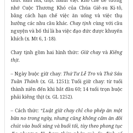
thức sám hối, thực hành việc khổ chế để tưởng
nhớ Cuộc Thương Khó của Chúa Giê-su Ki-tô,
bằng cách hạn chế việc ăn uống và việc thụ
hưởng các nhu cầu khác.
Chay tịnh
cùng với cầu
nguyện và bố thí là ba việc đạo đức được khuyến
khích (x. Mt 6, 1-18).
Chay tịnh gồm hai hình thức:
Giữ chay
và
Kiêng
thịt
.
– Ngày buộc giữ chay:
Thứ Tư Lễ Tro
và
Thứ Sáu
Tuần Thánh
(x. GL 1251); Tuổi giữ chay: từ tuổi
thành niên đến khi bắt đầu 60; 14 tuổi trọn buộc
phải kiêng thịt (x. GL 1252).
– Cách thức: “
Luật giữ chay chỉ cho phép ăn một
bữa no trong ngày, nhưng cũng không cấm ăn đôi
chút vào buổi sáng và buổi tối, tùy theo phong tục