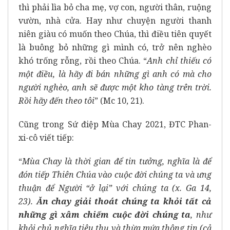
thì phải lìa bỏ cha mẹ, vợ con, người thân, ruộng
vườn, nhà cửa. Hay như chuyện người thanh
niên giàu có muốn theo Chúa, thì điều tiên quyết
là buông bỏ những gì mình có, trở nên nghèo
khó trống rỗng, rồi theo Chúa. “
Anh chỉ thiếu có
một điều, là hãy đi bán những gì anh có mà cho
người nghèo, anh sẽ được một kho tàng trên trời.
Rồi hãy đến theo tôi
” (Mc 10, 21).
Cũng trong Sứ điệp Mùa Chay 2021, ĐTC Phan-
xi-cô viết tiếp:
“
Mùa Chay là thời gian để tin tưởng, nghĩa là để
đón tiếp Thiên Chúa vào cuộc đời chúng ta và ưng
thuận để Người “ở lại” với chúng ta (x. Ga 14,
23).
Ăn chay giải thoát chúng ta khỏi tất cả
những gì xâm chiếm cuộc đời chúng ta
, như
khỏi chủ nghĩa tiêu thụ và thừa mứa thông tin (cả