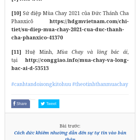
[10]
Sứ điệp Mùa Chay 2021 của Đức Thánh Cha
Phanxicô
https://hdgmvietnam.com/chi-
tiet/su-diep-mua-chay-2021-cua-duc-thanh-
cha-phanxico-41370
[11]
Huệ Minh,
Mùa Chay và lòng bác ái
,
tại
http://conggiao.info/mua-chay-va-long-
bac-ai-d-53513
#canhtandoisongkitohuu
#theotinhthanmuachay
Share
Tweet
Bài trước:
Cách đức khiêm nhường dẫn đến sự tự tin vào bản
thân