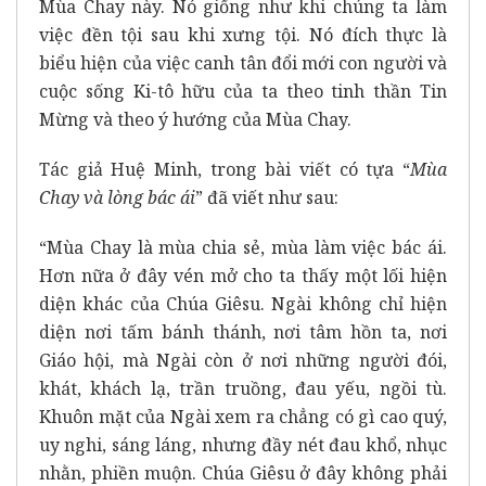
Mùa Chay này. Nó giống như khi chúng ta làm
việc đền tội sau khi xưng tội. Nó đích thực là
biểu hiện của việc canh tân đổi mới con người và
cuộc sống Ki-tô hữu của ta theo tinh thần Tin
Mừng và theo ý hướng của Mùa Chay.
Tác giả Huệ Minh, trong bài viết có tựa “
Mùa
Chay và lòng bác ái
” đã viết như sau:
“Mùa Chay là mùa chia sẻ, mùa làm việc bác ái.
Hơn nữa ở đây vén mở cho ta thấy một lối hiện
diện khác của Chúa Giêsu. Ngài không chỉ hiện
diện nơi tấm bánh thánh, nơi tâm hồn ta, nơi
Giáo hội, mà Ngài còn ở nơi những người đói,
khát, khách lạ, trần truồng, đau yếu, ngồi tù.
Khuôn mặt của Ngài xem ra chẳng có gì cao quý,
uy nghi, sáng láng, nhưng đầy nét đau khổ, nhục
nhằn, phiền muộn. Chúa Giêsu ở đây không phải