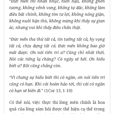
“
Đức mến thì nhẫn nhục, hiền hậu, không ghen
tương, không vênh vang, không tự đắc, không làm
điều bất chính, không tìm tư lợi, không nóng giận,
không nuôi hận thù, không mừng khi thấy sự gian
ác, nhưng vui khi thấy điều chân thật.
“
Đức mến tha thứ tất cả, tin tưởng tất cả, hy vọng
tất cả, chịu đựng tất cả. Đức mến không bao giờ
mất được. Ơn nói tiên tri ư? Cũng chỉ nhất thời.
Nói các tiếng lạ chăng? Có ngày sẽ hết. Ơn hiểu
biết ư? Rồi cũng chẳng còn.
“
Vì chưng sự hiểu biết thì có ngần, ơn nói tiên tri
cũng có hạn. Khi cái hoàn hảo tới, thì cái có ngần
có hạn sẽ biến đi.
” (1Cor 13, 1-10)
Có thể nói, việc thực thi lòng mến chính là hoa
quả của lòng sám hối được thể hiện cụ thể trong