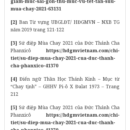
giam-muc-sai-gon-thu-muc-vu-tet-tan-suu-
mua-chay-2021-63131
[2]
Ban Từ vựng UBGLĐT/ HĐGMVN – NXB TG
năm 2019 trang 121-122
[3]
Sứ điệp Mùa Chay 2021 của Đức Thánh Cha
Phanxicô
https://hdgmvietnam.com/chi-
tiet/su-diep-mua-chay-2021-cua-duc-thanh-
cha-phanxico-41370
[4]
Điển ngữ Thần Học Thánh Kinh – Mục từ
“Chay tịnh” – GHHV Pi-ô X Đalat 1973 – Trang
212
[5]
Sứ điệp Mùa Chay 2021 của Đức Thánh Cha
Phanxicô
https://hdgmvietnam.com/chi-
tiet/su-diep-mua-chay-2021-cua-duc-thanh-