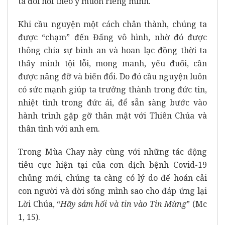
ta đòi hỏi theo ý muốn riêng mình.
Khi cầu nguyện một cách chân thành, chúng ta
được “chạm” đến Đấng vô hình, nhờ đó được
thông chia sự bình an và hoan lạc đồng thời ta
thấy mình tội lỗi, mong manh, yếu đuối, cần
được nâng đỡ và biến đổi. Do đó cầu nguyện luôn
có sức mạnh giúp ta trưởng thành trong đức tin,
nhiệt tình trong đức ái, để sẵn sàng bước vào
hành trình gặp gỡ thân mật với Thiên Chúa và
thân tình với anh em.
Trong Mùa Chay này cùng với những tác động
tiêu cực hiện tại của cơn dịch bệnh Covid-19
chủng mới, chúng ta càng có lý do để hoán cải
con người và đời sống mình sao cho đáp ứng lại
Lời Chúa, “
Hãy sám hối và tin vào Tin Mừng
” (Mc
1, 15).