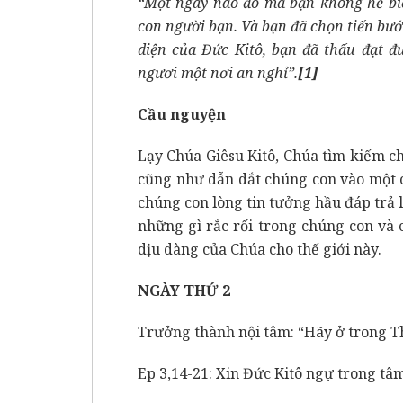
“Một ngày nào đó mà bạn không hề biế
con người bạn. Và bạn đã chọn tiến bướ
diện của Đức Kitô, bạn đã thấu đạt đ
ngươi một nơi an nghỉ”.
[1]
Cầu nguyện
Lạy Chúa Giêsu Kitô, Chúa tìm kiếm 
cũng như dẫn dắt chúng con vào một 
chúng con lòng tin tưởng hầu đáp trả l
những gì rắc rối trong chúng con và
dịu dàng của Chúa cho thế giới này.
NGÀY THỨ 2
Trưởng thành nội tâm: “Hãy ở trong Th
Ep 3,14-21: Xin Đức Kitô ngự trong tâ