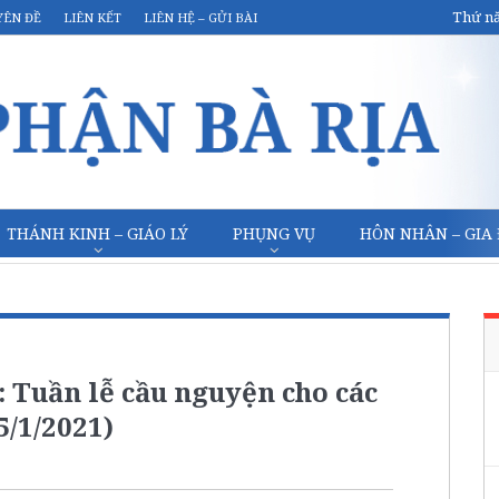
Thứ nă
YÊN ĐỀ
LIÊN KẾT
LIÊN HỆ – GỬI BÀI
THÁNH KINH – GIÁO LÝ
PHỤNG VỤ
HÔN NHÂN – GIA
 Tuần lễ cầu nguyện cho các
5/1/2021)