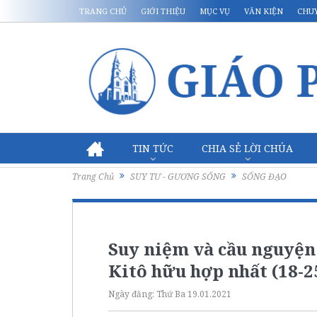
TRANG CHỦ
GIỚI THIỆU
MỤC VỤ
VĂN KIỆN
CHU
TIN TỨC
CHIA SẺ LỜI CHÚA
Trang Chủ
SUY TƯ - GƯƠNG SỐNG
SỐNG ĐẠO
Suy niệm và cầu nguyện:
Kitô hữu hợp nhất (18-2
Ngày đăng:
Thứ Ba 19.01.2021