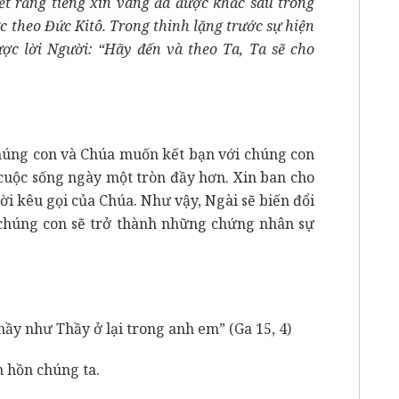
t rằng tiếng xin vâng đã được khắc sâu trong
c theo Đức Kitô. Trong thinh lặng trước sự hiện
ược lời Người: “Hãy đến và theo Ta, Ta sẽ cho
chúng con và Chúa muốn kết bạn với chúng con
cuộc sống ngày một tròn đầy hơn. Xin ban cho
ời kêu gọi của Chúa. Như vậy, Ngài sẽ biến đổi
 chúng con sẽ trở thành những chứng nhân sự
ầy như Thầy ở lại trong anh em” (Ga 15, 4)
m hồn chúng ta.