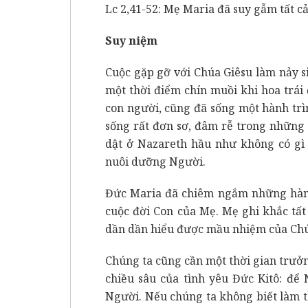
Lc 2,41-52: Mẹ Maria đã suy gẫm tất c
Suy niệm
Cuộc gặp gỡ với Chúa Giêsu làm nảy s
một thời điểm chín muồi khi hoa trái
con người, cũng đã sống một hành tr
sống rất đơn sơ, đâm rễ trong những 
dật ở Nazareth hầu như không có gì 
nuôi dưỡng Người.
Đức Maria đã chiêm ngắm những hành
cuộc đời Con của Mẹ. Mẹ ghi khắc tấ
dần dần hiểu được mầu nhiệm của Chú
Chúng ta cũng cần một thời gian trưởn
chiều sâu của tình yêu Đức Kitô: để
Người. Nếu chúng ta không biết làm 