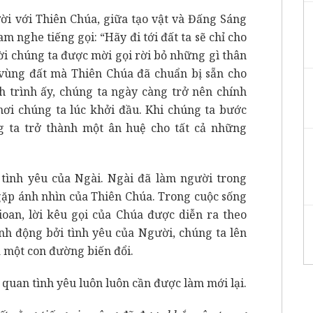
ời với Thiên Chúa, giữa tạo vật và Đấng Sáng
m nghe tiếng gọi: “Hãy đi tới đất ta sẽ chỉ cho
i chúng ta được mời gọi rời bỏ những gì thân
t vùng đất mà Thiên Chúa đã chuẩn bị sẵn cho
h trình ấy, chúng ta ngày càng trở nên chính
i chúng ta lúc khởi đầu. Khi chúng ta bước
g ta trở thành một ân huệ cho tất cả những
tình yêu của Ngài. Ngài đã làm người trong
gặp ánh nhìn của Thiên Chúa. Trong cuộc sống
oan, lời kêu gọi của Chúa được diễn ra theo
h động bởi tình yêu của Người, chúng ta lên
 một con đường biến đổi.
quan tình yêu luôn luôn cần được làm mới lại.