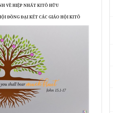
H VỀ HIỆP NHẤT KITÔ HỮU
HỘI ĐỒNG ĐẠI KẾT CÁC GIÁO HỘI KITÔ