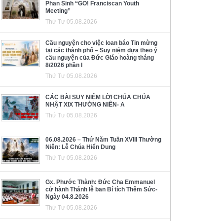
Phan Sinh “GO! Franciscan Youth
Meeting”
Thứ Tư 05.08.2026
Cầu nguyện cho việc loan báo Tin mừng
tại các thành phố – Suy niệm dựa theo ý
cầu nguyện của Đức Giáo hoàng tháng
8/2026 phần I
Thứ Tư 05.08.2026
CÁC BÀI SUY NIỆM LỜI CHÚA CHÚA
NHẬT XIX THƯỜNG NIÊN- A
Thứ Tư 05.08.2026
06.08.2026 – Thứ Năm Tuần XVIII Thường
Niên: Lễ Chúa Hiển Dung
Thứ Tư 05.08.2026
Gx. Phước Thành: Đức Cha Emmanuel
cử hành Thánh lễ ban Bí tích Thêm Sức-
Ngày 04.8.2026
Thứ Tư 05.08.2026