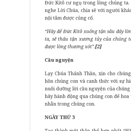
Đức Kitô cư ngụ trong lòng chúng ta.
nghe Lời Chúa, chia sẻ với người kh
nội tâm được củng cố.
“Hãy để Đức Kitô xuống tận sâu đáy lò
ta, sẽ thấu tận xương tủy của chúng t
được lòng thương xót”.
[2]
Cầu nguyện
Lạy Chúa Thánh Thần, xin cho chúng
hồn chúng con và canh thức với sự hi
nuôi dưỡng lời cầu nguyện của chúng 
hãy hành động qua chúng con để hoa tr
nhẫn trong chúng con.
NGÀY THỨ 3
Tạo thành một thân thể hợp nhất “H