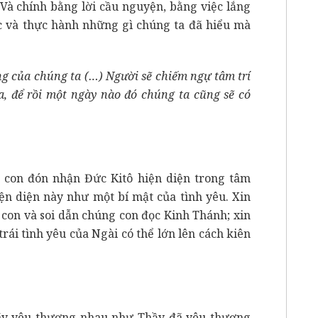
 Và chính bằng lời cầu nguyện, bằng việc lắng
ác và thực hành những gì chúng ta đã hiểu mà
ng của chúng ta (…) Người sẽ chiếm ngự tâm trí
a, để rồi một ngày nào đó chúng ta cũng sẽ có
 con đón nhận Đức Kitô hiện diện trong tâm
ện diện này như một bí mật của tình yêu. Xin
con và soi dẫn chúng con đọc Kinh Thánh; xin
ái tình yêu của Ngài có thể lớn lên cách kiên
ãy yêu thương nhau như Thầy đã yêu thương