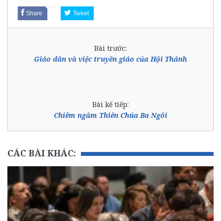
Share
Tweet
Bài trước:
Giáo dân và việc truyền giáo của Hội Thánh
Bài kế tiếp:
Chiêm ngắm Thiên Chúa Ba Ngôi
CÁC BÀI KHÁC: