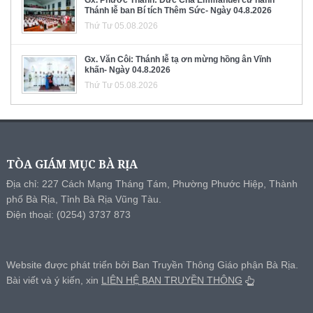
Thánh lễ ban Bí tích Thêm Sức- Ngày 04.8.2026
Thứ Tư 05.08.2026
Gx. Văn Côi: Thánh lễ tạ ơn mừng hồng ân Vĩnh
khấn- Ngày 04.8.2026
Thứ Tư 05.08.2026
TÒA GIÁM MỤC BÀ RỊA
Địa chỉ: 227 Cách Mạng Tháng Tám, Phường Phước Hiệp, Thành
phố Bà Rịa, Tỉnh Bà Rịa Vũng Tàu.
Điện thoại: (0254) 3737 873
Website được phát triển bởi Ban Truyền Thông Giáo phận Bà Rịa.
Bài viết và ý kiến, xin
LIÊN HỆ BAN TRUYỀN THÔNG