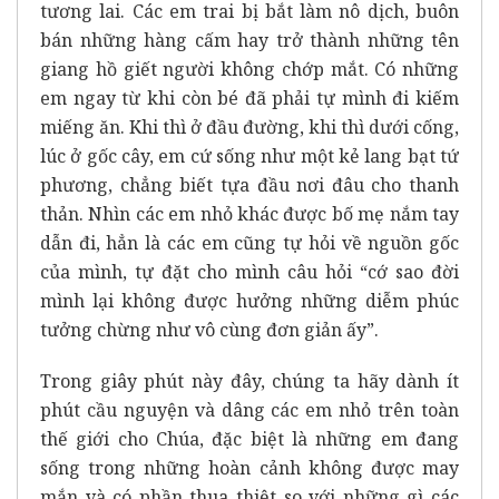
tương lai. Các em trai bị bắt làm nô dịch, buôn
bán những hàng cấm hay trở thành những tên
giang hồ giết người không chớp mắt. Có những
em ngay từ khi còn bé đã phải tự mình đi kiếm
miếng ăn. Khi thì ở đầu đường, khi thì dưới cống,
lúc ở gốc cây, em cứ sống như một kẻ lang bạt tứ
phương, chẳng biết tựa đầu nơi đâu cho thanh
thản. Nhìn các em nhỏ khác được bố mẹ nắm tay
dẫn đi, hẳn là các em cũng tự hỏi về nguồn gốc
của mình, tự đặt cho mình câu hỏi “cớ sao đời
mình lại không được hưởng những diễm phúc
tưởng chừng như vô cùng đơn giản ấy”.
Trong giây phút này đây, chúng ta hãy dành ít
phút cầu nguyện và dâng các em nhỏ trên toàn
thế giới cho Chúa, đặc biệt là những em đang
sống trong những hoàn cảnh không được may
mắn và có phần thua thiệt so với những gì các