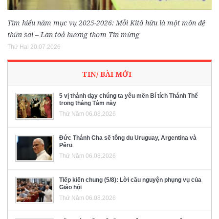
Tìm hiểu năm mục vụ 2025-2026: Mỗi Kitô hữu là một môn đệ
thừa sai – Lan toả hương thơm Tin mừng
Thứ Hai 20.07.2026
TIN/ BÀI MỚI
5 vị thánh dạy chúng ta yêu mến Bí tích Thánh Thể
trong tháng Tám này
Thứ Năm 06.08.2026
Đức Thánh Cha sẽ tông du Uruguay, Argentina và
Pêru
Thứ Năm 06.08.2026
Tiếp kiến chung (5/8): Lời cầu nguyện phụng vụ của
Giáo hội
Thứ Năm 06.08.2026