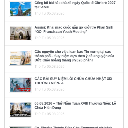
Công bố bài hát chủ đề ngày Quốc tế Giới trẻ 2027
tại Seoul
Thứ Tư 05.08.2026
Assisi: Khai mạc cuộc gặp gỡ giới trẻ Phan Sinh
“GO! Franciscan Youth Meeting”
Thứ Tư 05.08.2026
Cầu nguyện cho việc loan báo Tin mừng tại các
thành phố – Suy niệm dựa theo ý cầu nguyện của
Đức Giáo hoàng tháng 8/2026 phần I
Thứ Tư 05.08.2026
CÁC BÀI SUY NIỆM LỜI CHÚA CHÚA NHẬT XIX
THƯỜNG NIÊN- A
Thứ Tư 05.08.2026
06.08.2026 – Thứ Năm Tuần XVIII Thường Niên: Lễ
Chúa Hiển Dung
Thứ Tư 05.08.2026
Gx. Phước Thành: Đức Cha Emmanuel cử hành