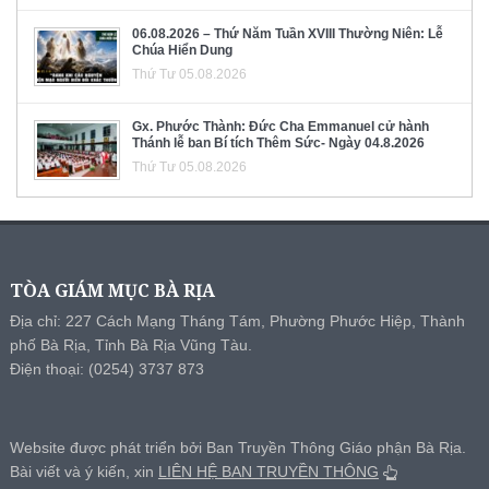
06.08.2026 – Thứ Năm Tuần XVIII Thường Niên: Lễ
Chúa Hiển Dung
Thứ Tư 05.08.2026
Gx. Phước Thành: Đức Cha Emmanuel cử hành
Thánh lễ ban Bí tích Thêm Sức- Ngày 04.8.2026
Thứ Tư 05.08.2026
TÒA GIÁM MỤC BÀ RỊA
Địa chỉ: 227 Cách Mạng Tháng Tám, Phường Phước Hiệp, Thành
phố Bà Rịa, Tỉnh Bà Rịa Vũng Tàu.
Điện thoại: (0254) 3737 873
Website được phát triển bởi Ban Truyền Thông Giáo phận Bà Rịa.
Bài viết và ý kiến, xin
LIÊN HỆ BAN TRUYỀN THÔNG