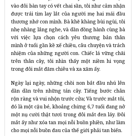
vào đôi bàn tay có vết chai sần, tôi như cảm nhận
được trái tim lay lắt của người mẹ hai mái đầu
thương nhớ con mình. Bà khẽ khàng bùi ngùi, tôi
nhẹ nhàng lắng nghe, và dần đồng hành cùng bà
với việc lựa chọn cách yêu thương bản thân
mình ở tuổi gần kề xế chiều, câu chuyện và trách
nhiệm của những người con. Chiếc lá vững chãi
trên thân cây, tôi nhìn thấy một niềm hi vọng
trong đôi mắt đăm chiêu và xa xăm ấy.
Ngày lại ngày, những chồi non bắt đầu nhú lên
dần dần trên những tán cây. Tiếng bước chân
rộn ràng và vui nhộn trước cửa; Và trước mắt tôi,
đó là một cậu bé, khoảng chừng 6,7 tuổi đang nở
một nụ cười thật tươi trong đôi mắt đen láy. Đôi
mắt ấy như xóa tan mọi nỗi buồn phiền, như làm
cho mọi nỗi buồn đau của thế giới phải tan biến.