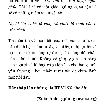
nụ cười bình yên.
Trái tim tôi tràn ngập hạnh
phúc
. Rồi bà sẽ có một giấc ngủ ngon, và cậu bé
sẽ có những niềm vui tuyệt vời.
Ngoài kia, chiếc lá vàng và chiếc lá xanh vẫn ở
trên cành.
Tôi luôn tin vào sức bật của mỗi con người, chỉ
cần đánh bật niềm tin ấy, ý chí ấy, nghị lực ấy và
họ – sẽ có khả năng tự đứng lên bằng đôi chân
của chính mình. Không có gì quý giá cho bằng
con người và không có gì lớn lao cho bằng tình
yêu thương – liệu pháp tuyệt vời để chữa lành
mọi nỗi đau.
Hãy thắp lên những tia HY VỌNG cho đời.
(Xuân Anh – gplongxuyen.org)