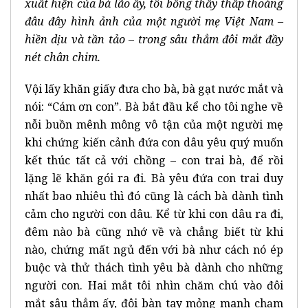
xuất hiện của bà lão ấy, tôi bỗng thấy thấp thoáng
đâu đây hình ảnh của một người mẹ Việt Nam –
hiền dịu và tần tảo – trong sâu thẳm đôi mắt đầy
nét chân chim.
Vội lấy khăn giấy đưa cho bà, bà gạt nước mắt và
nói: “Cám ơn con”. Bà bắt đầu kể cho tôi nghe về
nỗi buồn mênh mông vô tận của một người mẹ
khi chứng kiến cảnh đứa con dâu yêu quý muốn
kết thúc tất cả với chồng – con trai bà, để rồi
lặng lẽ khăn gói ra đi. Bà yêu đứa con trai duy
nhất bao nhiêu thì đó cũng là cách bà dành tình
cảm cho người con dâu. Kể từ khi con dâu ra đi,
đêm nào bà cũng nhớ về và chẳng biết từ khi
nào, chứng mất ngủ đến với bà như cách nó ép
buộc và thử thách tình yêu bà dành cho những
người con. Hai mắt tôi nhìn chăm chú vào đôi
mắt sâu thẳm ấy, đôi bàn tay mỏng manh chạm