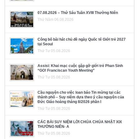
07.08.2026 – Thứ Sáu Tuần XVIII Thường Niên
Thứ Năm 06.08.2026
Công bố bài hát chủ đề ngày Quốc tế Giới trẻ 2027
tại Seoul
Thứ Tư 05.08.2026
Assisi: Khai mạc cuộc gặp gỡ giới trẻ Phan Sinh
“GO! Franciscan Youth Meeting”
Thứ Tư 05.08.2026
Cầu nguyện cho việc loan báo Tin mừng tại các
thành phố – Suy niệm dựa theo ý cầu nguyện của
Đức Giáo hoàng tháng 8/2026 phần I
Thứ Tư 05.08.2026
CÁC BÀI SUY NIỆM LỜI CHÚA CHÚA NHẬT XIX
THƯỜNG NIÊN- A
Thứ Tư 05.08.2026