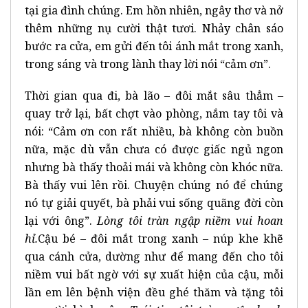
tại gia đình chúng. Em hồn nhiên, ngây thơ và nở
thêm những nụ cười thật tươi. Nhảy chân sáo
bước ra cửa, em gửi đến tôi ánh mắt trong xanh,
trong sáng và trong lành thay lời nói “cảm ơn”.
Thời gian qua đi, bà lão – đôi mắt sâu thẳm –
quay trở lại, bất chợt vào phòng, nắm tay tôi và
nói: “Cảm ơn con rất nhiều, bà không còn buồn
nữa, mặc dù vẫn chưa có được giấc ngủ ngon
nhưng bà thấy thoải mái và không còn khóc nữa.
Bà thấy vui lên rồi. Chuyện chúng nó để chúng
nó tự giải quyết, bà phải vui sống quãng đời còn
lại với ông”.
Lòng tôi tràn ngập niềm vui hoan
hỉ.
Cậu bé – đôi mắt trong xanh – núp khe khẽ
qua cánh cửa, dường như để mang đến cho tôi
niềm vui bất ngờ với sự xuất hiện của cậu, mỗi
lần em lên bệnh viện đều ghé thăm và tặng tôi