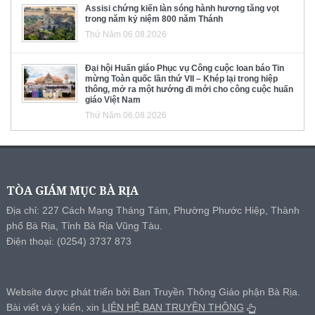
Assisi chứng kiến làn sóng hành hương tăng vọt
trong năm kỷ niệm 800 năm Thánh
Thứ Năm 06.08.2026
Đại hội Huấn giáo Phục vụ Công cuộc loan báo Tin
mừng Toàn quốc lần thứ VII – Khép lại trong hiệp
thông, mở ra một hướng đi mới cho công cuộc huấn
giáo Việt Nam
Thứ Năm 06.08.2026
TÒA GIÁM MỤC BÀ RỊA
Địa chỉ: 227 Cách Mạng Tháng Tám, Phường Phước Hiệp, Thành
phố Bà Rịa, Tỉnh Bà Rịa Vũng Tàu.
Điện thoại: (0254) 3737 873
Website được phát triển bởi Ban Truyền Thông Giáo phận Bà Rịa.
Bài viết và ý kiến, xin
LIÊN HỆ BAN TRUYỀN THÔNG