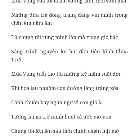
Mùa Vọng của tôi là làn sương lạnh mỗi sớm mai
Những đứa trẻ đồng trang đang vùi mình trong
chăn êm nệm ấm
Lũ chúng tôi rùng mình lần mò trong gió bấc
Sáng trinh nguyên lời hát đầu tiên kính Chúa
Trời.
Mùa Vọng tuổi thơ tôi những kỷ niệm suốt đời
Khi hoa lau nhuộm con đường làng trắng xõa
Cánh chuồn bay ngẩn ngơ vì cơn gió lạ
Tương lai xa trở mình buốt cả ước mơ non.
Chúng tôi lớn lên sau thời chinh chiến mịt mờ