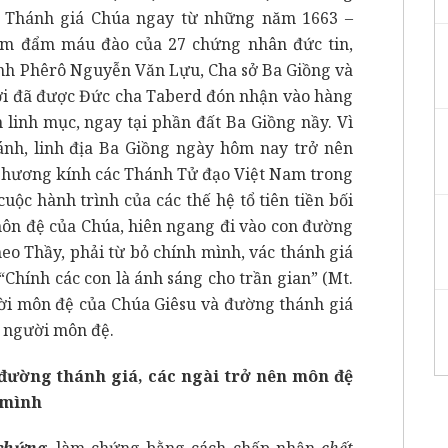
n Thánh giá Chúa ngay từ những năm 1663 –
hấm đẩm máu đào của 27 chứng nhân đức tin,
ánh Phêrô Nguyễn Văn Lựu, Cha sở Ba Giồng và
i đã được Đức cha Taberd đón nhận vào hàng
 linh mục, ngay tại phần đất Ba Giồng nầy. Vì
nh, linh địa Ba Giồng ngày hôm nay trở nên
h hương kính các Thánh Tử đạo Việt Nam trong
uộc hành trình của các thế hệ tổ tiên tiền bối
môn đệ của Chúa, hiên ngang đi vào con đường
eo Thầy, phải từ bỏ chính mình, vác thánh giá
 “Chính các con là ánh sáng cho trần gian” (Mt.
gười môn đệ của Chúa Giêsu và đường thánh giá
 người môn đệ.
đường thánh giá, các ngài trở nên môn đệ
 mình
chứng
, làm chứng bằng cách chấp nhận
chết