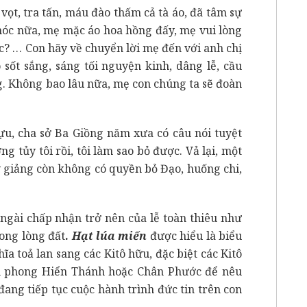
vọt, tra tấn, máu đào thấm cả tà áo, đã tâm sự
hóc nữa, mẹ mặc áo hoa hồng đấy, mẹ vui lòng
óc? … Con hãy về chuyển lời mẹ đến với anh chị
 sốt sắng, sáng tối nguyện kinh, dâng lễ, cầu
. Không bao lâu nữa, mẹ con chúng ta sẽ đoàn
, cha sở Ba Giồng năm xưa có câu nói tuyệt
 tủy tôi rồi, tôi làm sao bỏ được. Vả lại, một
 giảng còn không có quyền bỏ Đạo, huống chi,
 ngài chấp nhận trở nên của lễ toàn thiêu như
ong lòng đất
.
Hạt lúa miến
được hiểu là biểu
ĩa toả lan sang các Kitô hữu, đặc biệt các Kitô
ôn phong Hiển Thánh hoặc Chân Phước để nêu
ng tiếp tục cuộc hành trình đức tin trên con