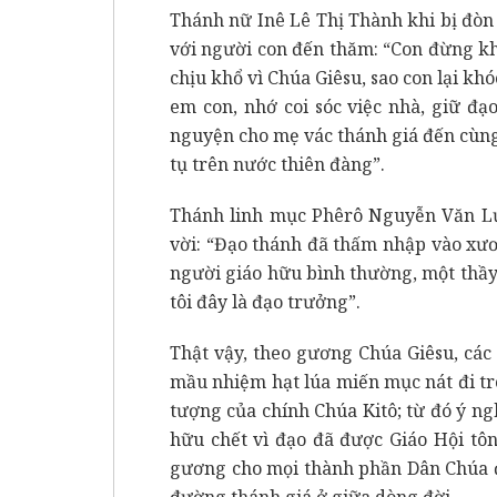
Thánh nữ Inê Lê Thị Thành khi bị đòn 
với người con đến thăm: “Con đừng k
chịu khổ vì Chúa Giêsu, sao con lại kh
em con, nhớ coi sóc việc nhà, giữ đạo
nguyện cho mẹ vác thánh giá đến cùng
tụ trên nước thiên đàng”.
Thánh linh mục Phêrô Nguyễn Văn Lựu
vời: “Đạo thánh đã thấm nhập vào xương
người giáo hữu bình thường, một thầy
tôi đây là đạo trưởng”.
Thật vậy, theo gương Chúa Giêsu, các
mầu nhiệm hạt lúa miến mục nát đi tr
tượng của chính Chúa Kitô; từ đó ý ngh
hữu chết vì đạo đã được Giáo Hội t
gương cho mọi thành phần Dân Chúa đa
đường thánh giá ở giữa dòng đời.