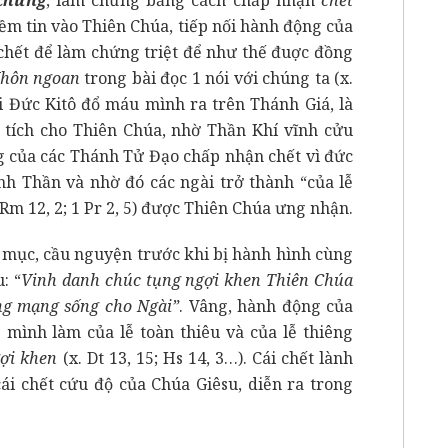
m tin vào Thiên Chúa, tiếp nối hành động của
 chết để làm chứng triệt để như thế đuợc đồng
Khôn ngoan
trong bài đọc 1 nói với chúng ta (x.
hi Đức Kitô đổ máu mình ra trên Thánh Giá, là
tì tích cho Thiên Chúa, nhờ Thần Khí vĩnh cửu
ộng của các Thánh Tử Đạo chấp nhận chết vì đức
nh Thần và nhờ đó các ngài trở thành “của lễ
. Rm 12, 2; 1 Pr 2, 5) được Thiên Chúa ưng nhận.
mục, cầu nguyện trước khi bị hành hình cùng
: “
Vinh danh chúc tụng ngợi khen Thiên Chúa
âng mạng sống cho Ngài”
. Vâng, hành động của
mình làm của lễ toàn thiêu và của lễ thiêng
gợi khen
(x. Dt 13, 15; Hs 14, 3…). Cái chết lành
ái chết cứu độ của Chúa Giêsu, diễn ra trong