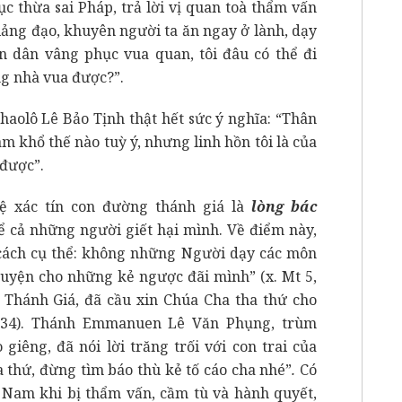
c thừa sai Pháp, trả lời vị quan toà thẩm vấn
iảng đạo, khuyên người ta ăn ngay ở lành, dạy
ần dân vâng phục vua quan, tôi đâu có thể đi
g nhà vua được?”.
haolô Lê Bảo Tịnh thật hết sức ý nghĩa: “Thân
m khổ thế nào tuỳ ý, nhưng linh hồn tôi là của
 được”.
ệ xác tín con đường thánh giá là
lòng bác
ể cả những người giết hại mình. Về điểm này,
cách cụ thể: không những Người dạy các môn
guyện cho những kẻ ngược đãi mình” (x. Mt 5,
n Thánh Giá, đã cầu xin Chúa Cha tha thứ cho
, 34). Thánh Emmanuen Lê Văn Phụng, trùm
iêng, đã nói lời trăng trối với con trai của
a thứ, đừng tìm báo thù kẻ tố cáo cha nhé”
.
Có
t Nam khi bị thẩm vấn, cầm tù và hành quyết,