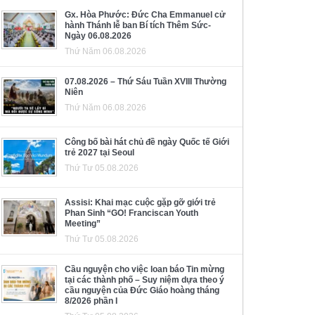
Gx. Hòa Phước: Đức Cha Emmanuel cử
hành Thánh lễ ban Bí tích Thêm Sức-
Ngày 06.08.2026
Thứ Năm 06.08.2026
07.08.2026 – Thứ Sáu Tuần XVIII Thường
Niên
Thứ Năm 06.08.2026
Công bố bài hát chủ đề ngày Quốc tế Giới
trẻ 2027 tại Seoul
Thứ Tư 05.08.2026
Assisi: Khai mạc cuộc gặp gỡ giới trẻ
Phan Sinh “GO! Franciscan Youth
Meeting”
Thứ Tư 05.08.2026
Cầu nguyện cho việc loan báo Tin mừng
tại các thành phố – Suy niệm dựa theo ý
cầu nguyện của Đức Giáo hoàng tháng
8/2026 phần I