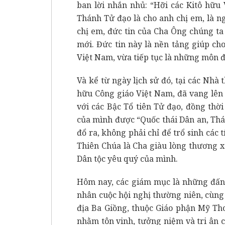
ban lời nhắn nhủ: “Hỡi các Kitô hữu
Thánh Tử đạo là cho anh chị em, là n
chị em, đức tin của Cha Ông chúng ta
mới. Đức tin này là nền tảng giúp c
Việt Nam, vừa tiếp tục là những môn đ
Và kể từ ngày lịch sử đó, tại các Nhà
hữu Công giáo Việt Nam, đã vang lên 
với các Bậc Tổ tiên Tử đạo, đồng th
của mình được “Quốc thái Dân an, Thá
đổ ra, không phải chỉ để trổ sinh các 
Thiên Chúa là Cha giàu lòng thương 
Dân tộc yêu quý của mình.
Hôm nay, các giám mục là những đấng
nhân cuộc hội nghị thường niên, cùng
địa Ba Giồng, thuộc Giáo phận Mỹ T
nhằm tôn vinh, tưởng niệm và tri ân 