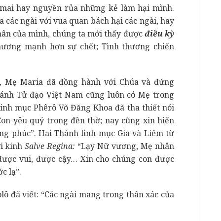
 mai hay nguyền rủa những kẻ làm hại mình.
 các ngài với vua quan bách hại các ngài, hay
thân của mình, chúng ta mới thấy được
điều kỳ
thương mạnh hơn sự chết; Tình thương chiến
, Mẹ Maria đã đồng hành với Chúa và đứng
hánh Tử đạo Việt Nam cũng luôn có Mẹ trong
linh mục Phêrô Võ Đăng Khoa đã tha thiết nói
Con yêu quý trong đền thờ; nay cũng xin hiến
ng phúc”. Hai Thánh linh mục Gia và Liêm từ
ời kinh
Salve Regina:
“Lạy Nữ vương, Mẹ nhân
được vui, được cậy… Xin cho chúng con được
c lạ”.
ô đã viết: “Các ngài mang trong thân xác của