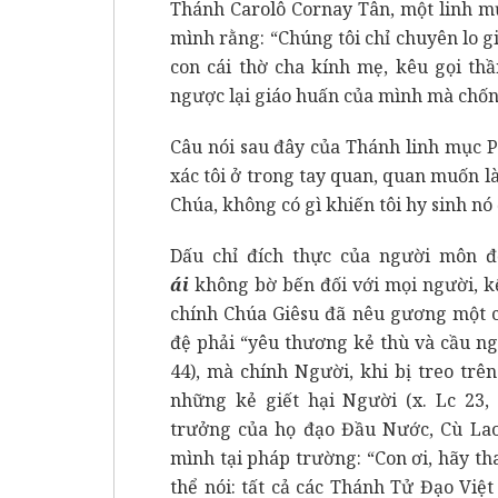
Thánh Carolô Cornay Tân, một linh mụ
mình rằng: “Chúng tôi chỉ chuyên lo g
con cái thờ cha kính mẹ, kêu gọi th
ngược lại giáo huấn của mình mà chốn
Câu nói sau đây của Thánh linh mục P
xác tôi ở trong tay quan, quan muốn là
Chúa, không có gì khiến tôi hy sinh nó
Dấu chỉ đích thực của người môn đ
ái
không bờ bến đối với mọi người, k
chính Chúa Giêsu đã nêu gương một 
đệ phải “yêu thương kẻ thù và cầu n
44), mà chính Người, khi bị treo trê
những kẻ giết hại Người (x. Lc 23
trưởng của họ đạo Đầu Nước, Cù Lao g
mình tại pháp trường: “Con ơi, hãy th
thể nói: tất cả các Thánh Tử Đạo Việ