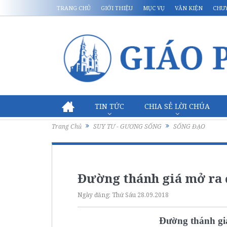
TRANG CHỦ
GIỚI THIỆU
MỤC VỤ
VĂN KIỆN
CHU
TIN TỨC
CHIA SẺ LỜI CHÚA
Trang Chủ
SUY TƯ - GƯƠNG SỐNG
SỐNG ĐẠO
Đường thánh giá mở ra
Ngày đăng:
Thứ Sáu 28.09.2018
Đường thánh gi