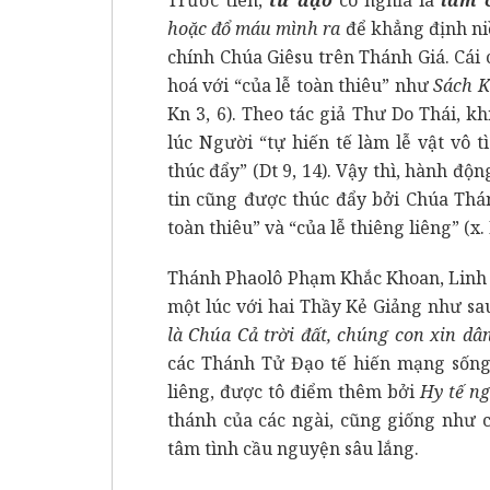
hoặc đổ máu mình ra
để khẳng định niề
chính Chúa Giêsu trên Thánh Giá. Cái
hoá với “của lễ toàn thiêu” như
Sách 
Kn 3, 6). Theo tác giả Thư Do Thái, k
lúc Người “tự hiến tế làm lễ vật vô 
thúc đẩy” (Dt 9, 14). Vậy thì, hành đ
tin cũng được thúc đẩy bởi Chúa Thá
toàn thiêu” và “của lễ thiêng liêng” (x
Thánh Phaolô Phạm Khắc Khoan, Linh 
một lúc với hai Thầy Kẻ Giảng như sau
là Chúa Cả trời đất, chúng con xin d
các Thánh Tử Đạo tế hiến mạng sống 
liêng, được tô điểm thêm bởi
Hy tế n
thánh của các ngài, cũng giống như c
tâm tình cầu nguyện sâu lắng.