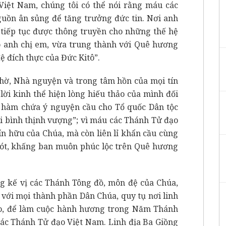
 Việt Nam, chúng tôi có thể nói rằng máu các
guồn ân sủng để tăng trưởng đức tin. Nơi anh
 tiếp tục được thông truyền cho những thế hệ
ho anh chị em, vừa trung thành với Quê hương
ệ đích thực của Đức Kitô”.
 thờ, Nhà nguyện và trong tâm hồn của mọi tín
lời kinh thể hiện lòng hiếu thảo của mình đối
ời hàm chứa ý nguyện cầu cho Tổ quốc Dân tộc
i bình thịnh vượng”; vì máu các Thánh Tử đạo
tín hữu của Chúa, mà còn liên lỉ khẩn cầu cùng
xót, khấng ban muôn phúc lộc trên Quê hương
 kế vị các Thánh Tông đồ, môn đệ của Chúa,
 với mọi thành phần Dân Chúa, quy tụ nơi linh
ho, để làm cuộc hành hương trong Năm Thánh
các Thánh Tử đạo Việt Nam. Linh địa Ba Giồng