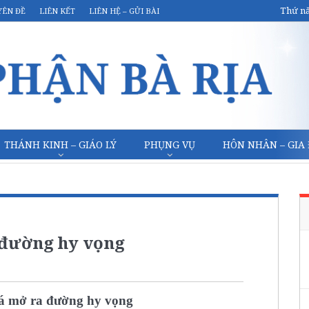
Thứ nă
YÊN ĐỀ
LIÊN KẾT
LIÊN HỆ – GỬI BÀI
THÁNH KINH – GIÁO LÝ
PHỤNG VỤ
HÔN NHÂN – GIA
 đường hy vọng
á mở ra đường hy vọng