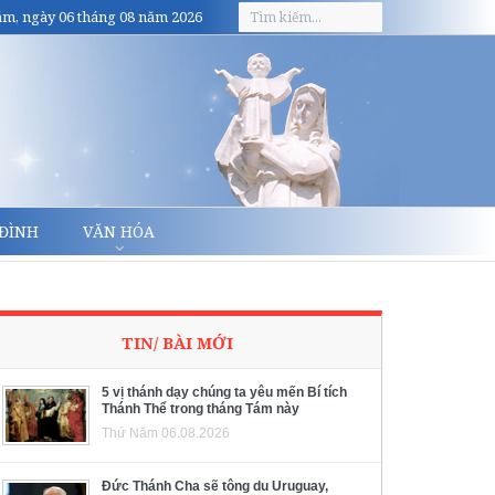
m, ngày 06 tháng 08 năm 2026
 ĐÌNH
VĂN HÓA
TIN/ BÀI MỚI
5 vị thánh dạy chúng ta yêu mến Bí tích
Thánh Thể trong tháng Tám này
Thứ Năm 06.08.2026
Đức Thánh Cha sẽ tông du Uruguay,