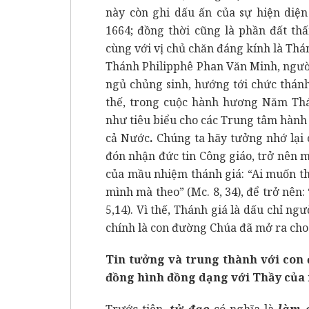
này còn ghi dấu ấn của sự hiện diệ
1664; đồng thời cũng là phần đất t
cùng với vị chủ chăn đáng kính là Th
Thánh Philipphê Phan Văn Minh, ngườ
ngủ chủng sinh, hướng tới chức thánh
thế, trong cuộc hành hương Năm Thá
như tiêu biểu cho các Trung tâm hàn
cả Nước
.
Chúng ta hãy tưởng nhớ lại c
đón nhận đức tin Công giáo, trở nên 
của mầu nhiệm thánh giá: “Ai muốn th
mình mà theo” (Mc. 8, 34), để trở nên:
5,14). Vì thế, Thánh giá là dấu chỉ n
chính là con đường Chúa đã mở ra cho
Tin tưởng và trung thành với con 
đồng hình đồng dạng với Thầy của
Trước tiên,
tử đạo
có nghĩa là
làm 