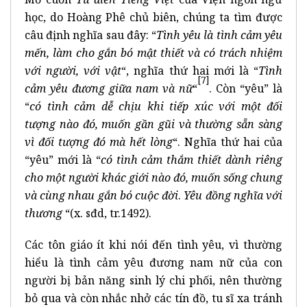
học, do Hoàng Phê chủ biên, chúng ta tìm được
câu định nghĩa sau đây: “
Tình yêu là tình cảm yêu
mến, làm cho gắn bó mật thiết và có trách nhiệm
với người, với vật
“, nghĩa thứ hai mới là “
Tình
[7]
cảm yêu đương giữa nam và nữ
“
. Còn “yêu” là
“
có tình cảm dễ chịu khi tiếp xúc với một đối
tượng nào đó, muốn gần gũi và thường sẵn sàng
vì đối tượng đó mà hết lòng
“. Nghĩa thứ hai của
“yêu” mới là “
có tình cảm thắm thiết dành riêng
cho một người khác giới nào đó, muốn sống chung
và cùng nhau gắn bó cuộc đời
.
Yêu đồng nghĩa với
thương
“(x. sđd, tr.1492).
Các tôn giáo ít khi nói đến tình yêu, vì thường
hiểu là tình cảm yêu đương nam nữ của con
người bị bản năng sinh lý chi phối, nên thường
bỏ qua và còn nhắc nhở các tín đồ, tu sĩ xa tránh