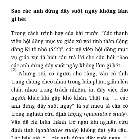
Sao các anh đứng đây suốt ngày
không làm
gì hết
Trong cách trình bày của bài trước, “Các thành
viên hội đồng mục vụ giáo xứ với tinh thần Cộng
đồng Ki-tô nhỏ (
SCC
)”, các uỷ viên hội đồng mục
vụ giáo xứ đã biết câu trả lời cho câu hỏi: “Sao
các anh đứng đây suốt ngày không làm gì hết…”.
[2]
Nhưng rồi, có người cho rằng, vẫn có tình
trạng chồng chéo nhau trong bổn phận, giẫm lên
chân nhau trong trách nhiệm, ùn đẩy việc cho
người khác khi gặp khó khăn. Thật ra, “… các
anh đứng đây suốt ngày” là sự miêu tả cần có
trong nghiên cứu định lượng (
quantative study
).
Vấn đề chỉ biến thành trở ngại khi nghiên cứu
định tính (
qualitative study
) không đạt yêu cầu.
Lúc bấy giờ, “… các anh đứng đây suốt ngày…”