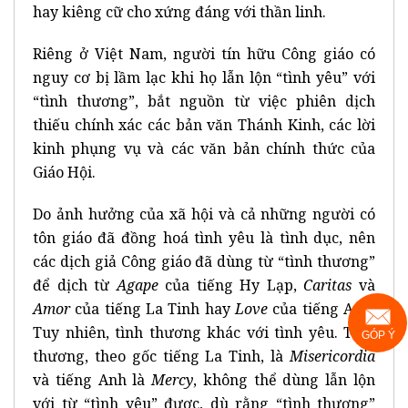
hay kiêng cữ cho xứng đáng với thần linh.
Riêng ở Việt Nam, người tín hữu Công giáo có
nguy cơ bị lầm lạc khi họ lẫn lộn “tình yêu” với
“tình thương”, bắt nguồn từ việc phiên dịch
thiếu chính xác các bản văn Thánh Kinh, các lời
kinh phụng vụ và các văn bản chính thức của
Giáo Hội.
Do ảnh hưởng của xã hội và cả những người có
tôn giáo đã đồng hoá tình yêu là tình dục, nên
các dịch giả Công giáo đã dùng từ “tình thương”
để dịch từ
Agape
của tiếng Hy Lạp,
Caritas
và
Amor
của tiếng La Tinh hay
Love
của tiếng Anh.
Tuy nhiên, tình thương khác với tình yêu. Tình
GÓP Ý
thương, theo gốc tiếng La Tinh, là
Misericordia
và tiếng Anh là
Mercy
, không thể dùng lẫn lộn
với từ “tình yêu” được, dù rằng “tình thương”