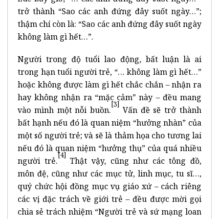
trở thành “Sao các anh đứng đây suốt ngày…”;
thậm chí còn là: “Sao các anh đứng đây suốt ngày
không làm gì hết…”.
Người trong độ tuổi lao động, bất luận là ai
trong hạn tuổi người trẻ, “… không làm gì hết…”
hoặc không được làm gì hết chắc chắn – nhận ra
hay không nhận ra “mặc cảm” này – đều mang
[3]
vào mình một nỗi buồn.
Vấn đề sẽ trở thành
bất hạnh nếu đó là quan niệm “hưởng nhàn” của
một số người trẻ; và sẽ là thảm họa cho tương lai
nếu đó là quan niệm “hưởng thụ” của quá nhiều
[4]
người trẻ.
Thật vậy, cũng như các tông đồ,
môn đệ, cũng như các mục tử, linh mục, tu sĩ…,
quý chức hội đồng mục vụ giáo xứ – cách riêng
các vị đặc trách về giới trẻ – đều được mời gọi
chia sẻ trách nhiệm “Người trẻ và sứ mạng loan