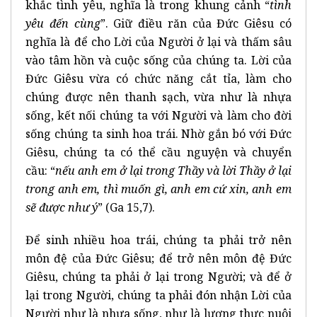
khắc tình yêu, nghĩa là trong khung cảnh “
tình
yêu đến cùng
”. Giữ điều răn của Đức Giêsu có
nghĩa là để cho Lời của Người ở lại và thấm sâu
vào tâm hồn và cuộc sống của chúng ta. Lời của
Đức Giêsu vừa có chức năng cắt tỉa, làm cho
chúng được nên thanh sạch, vừa như là nhựa
sống, kết nối chúng ta với Người và làm cho đời
sống chúng ta sinh hoa trái. Nhờ gắn bó với Đức
Giêsu, chúng ta có thể cầu nguyện và chuyển
cầu: “
nếu anh em ở lại trong Thầy và lời Thầy ở lại
trong anh em, thì muốn gì, anh em cứ xin, anh em
sẽ được như ý
” (Ga 15,7).
Để sinh nhiều hoa trái, chúng ta phải trở nên
môn đệ của Đức Giêsu; để trở nên môn đệ Đức
Giêsu, chúng ta phải ở lại trong Người; và để ở
lại trong Người, chúng ta phải đón nhận Lời của
Người như là nhựa sống, như là lương thực nuôi