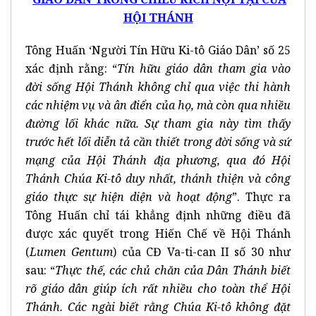
HỘI THÁNH
Tông Huấn ‘Người Tín Hữu Ki-tô Giáo Dân’ số 25
xác định rằng: “
Tín hữu giáo dân tham gia vào
đời sống Hội Thánh không chỉ qua việc thi hành
các nhiệm vụ và ân điển của họ, mà còn qua nhiều
đường lối khác nữa. Sự tham gia này tìm thấy
trước hết lối diễn tả cần thiết trong đời sống và sứ
mạng của Hội Thánh địa phương, qua đó Hội
Thánh Chúa Ki-tô duy nhất, thánh thiện và công
giáo thực sự hiện diện và hoạt động
”. Thực ra
Tông Huấn chỉ tái khẳng định những điều đã
được xác quyết trong Hiến Chế về Hội Thánh
(
Lumen Gentum
) của CĐ Va-ti-can II số 30 như
sau: “
Thực thế, các chủ chăn của Dân Thánh biết
rõ giáo dân giúp ích rất nhiều cho toàn thể Hội
Thánh. Các ngài biết rằng Chúa Ki-tô không đặt