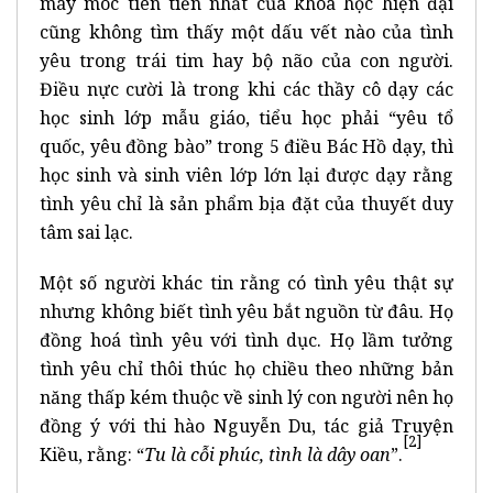
máy móc tiên tiến nhất của khoa học hiện đại
cũng không tìm thấy một dấu vết nào của tình
yêu trong trái tim hay bộ não của con người.
Điều nực cười là trong khi các thầy cô dạy các
học sinh lớp mẫu giáo, tiểu học phải “yêu tổ
quốc, yêu đồng bào” trong 5 điều Bác Hồ dạy, thì
học sinh và sinh viên lớp lớn lại được dạy rằng
tình yêu chỉ là sản phẩm bịa đặt của thuyết duy
tâm sai lạc.
Một số người khác tin rằng có tình yêu thật sự
nhưng không biết tình yêu bắt nguồn từ đâu. Họ
đồng hoá tình yêu với tình dục. Họ lầm tưởng
tình yêu chỉ thôi thúc họ chiều theo những bản
năng thấp kém thuộc về sinh lý con người nên họ
đồng ý với thi hào Nguyễn Du, tác giả Truyện
[2]
Kiều, rằng: “
Tu là cỗi phúc, tình là dây oan
”.