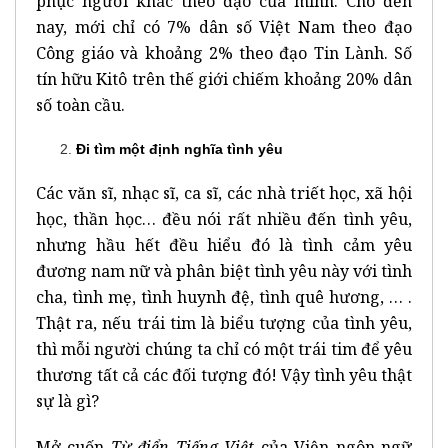
phục người khác theo đạo của mình. Cho đến
nay, mới chỉ có 7% dân số Việt Nam theo đạo
Công giáo và khoảng 2% theo đạo Tin Lành. Số
tín hữu Kitô trên thế giới chiếm khoảng 20% dân
số toàn cầu.
Đi tìm một định nghĩa tình yêu
Các văn sĩ, nhạc sĩ, ca sĩ, các nhà triết học, xã hội
học, thần học… đều nói rất nhiều đến tình yêu,
nhưng hầu hết đều hiểu đó là tình cảm yêu
đương nam nữ và phân biệt tình yêu này với tình
cha, tình mẹ, tình huynh đệ, tình quê hương, … .
Thật ra, nếu trái tim là biểu tượng của tình yêu,
thì mỗi người chúng ta chỉ có một trái tim để yêu
thương tất cả các đối tượng đó! Vậy tình yêu thật
sự là gì?
Mở cuốn
Từ điển Tiếng Việt
của Viện ngôn ngữ