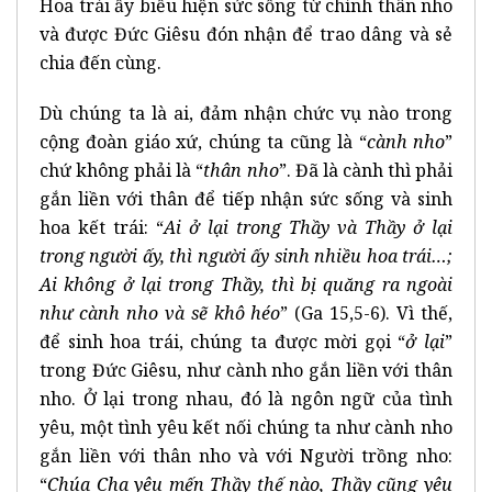
Hoa trái ấy biểu hiện sức sống từ chính thân nho
và được Đức Giêsu đón nhận để trao dâng và sẻ
chia đến cùng.
Dù chúng ta là ai, đảm nhận chức vụ nào trong
cộng đoàn giáo xứ, chúng ta cũng là “
cành nho
”
chứ không phải là “
thân nho
”. Đã là cành thì phải
gắn liền với thân để tiếp nhận sức sống và sinh
hoa kết trái: “
Ai ở lại trong Thầy và Thầy ở lại
trong người ấy, thì người ấy sinh nhiều hoa trái…;
Ai không ở lại trong Thầy, thì bị quăng ra ngoài
như cành nho và sẽ khô héo
” (Ga 15,5-6). Vì thế,
để sinh hoa trái, chúng ta được mời gọi “
ở lại
”
trong Đức Giêsu, như cành nho gắn liền với thân
nho. Ở lại trong nhau, đó là ngôn ngữ của tình
yêu, một tình yêu kết nối chúng ta như cành nho
gắn liền với thân nho và với Người trồng nho:
“
Chúa Cha yêu mến Thầy thế nào, Thầy cũng yêu