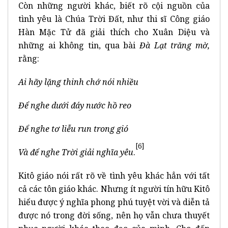
Còn những người khác, biết rõ cội nguồn của
tình yêu là Chúa Trời Đất, như thi sĩ Công giáo
Hàn Mặc Tử đã giải thích cho Xuân Diệu và
những ai không tin, qua bài
Đà Lạt trăng mờ,
rằng:
Ai hãy lặng thinh chớ nói nhiều
Để nghe dưới đáy nước hồ reo
Để nghe tơ liễu run trong gió
[6]
Và để nghe Trời giải nghĩa yêu
.
Kitô giáo nói rất rõ về tình yêu khác hẳn với tất
cả các tôn giáo khác. Nhưng ít người tín hữu Kitô
hiểu được ý nghĩa phong phú tuyệt vời và diễn tả
được nó trong đời sống, nên họ vẫn chưa thuyết