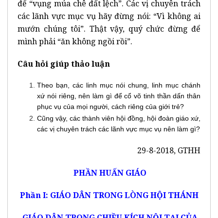
để “vụng múa chê đất lệch”. Các vị chuyên trách
các lãnh vực mục vụ hãy đừng nói: “Vì không ai
mướn chúng tôi”. Thật vậy, quý chức đừng để
mình phải “ăn không ngồi rồi”.
Câu hỏi giúp thảo luận
Theo bạn, các linh mục nói chung, linh mục chánh
xứ nói riêng, nên làm gì để cổ võ tinh thần dấn thân
phục vụ của mọi người, cách riêng của giới trẻ?
Cũng vậy, các thành viên hội đồng, hội đoàn giáo xứ,
các vị chuyên trách các lãnh vực mục vụ nên làm gì?
29-8-2018, GTHH
PHẦN HUẤN GIÁO
Phần I: GIÁO DÂN TRONG LÒNG HỘI THÁNH
GIÁO DÂN TRONG CHIỀU KÍCH NỘI TẠI CỦA