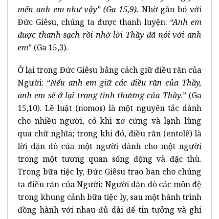
mến anh em như vậy” (Ga 15,9).
Nhờ gắn bó với
Đức Giêsu, chúng ta được thanh luyện:
“Anh em
được thanh sạch rồi nhờ lời Thầy đã nói với anh
em
” (Ga 15,3).
Ở lại trong Đức Giêsu bằng cách giữ điều răn của
Người: “
Nếu anh em giữ các điều răn của Thầy,
anh em sẽ ở lại trong tình thương của Thầy
.” (Ga
15,10). Lề luật (nomos) là một nguyên tắc dành
cho nhiều người, có khi xơ cứng và lạnh lùng
qua chữ nghĩa; trong khi đó, điều răn (entolê) là
lời dặn dò của một người dành cho một người
trong một tương quan sống động và đặc thù.
Trong bữa tiệc ly, Đức Giêsu trao ban cho chúng
ta điều răn của Người; Người dặn dò các môn đệ
trong khung cảnh bữa tiệc ly, sau một hành trình
đồng hành với nhau đủ dài để tin tưởng và ghi