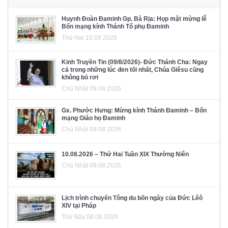
Huynh Đoàn Đaminh Gp. Bà Rịa: Họp mặt mừng lễ
Bổn mạng kính Thánh Tổ phụ Đaminh
Thứ Hai 10.08.2026
Kinh Truyền Tin (09/8/2026)- Đức Thánh Cha: Ngay
cả trong những lúc đen tối nhất, Chúa Giêsu cũng
không bỏ rơi
Chủ Nhật 09.08.2026
Gx. Phước Hưng: Mừng kính Thánh Đaminh – Bổn
mạng Giáo họ Đaminh
Chủ Nhật 09.08.2026
10.08.2026 – Thứ Hai Tuần XIX Thường Niên
Chủ Nhật 09.08.2026
Lịch trình chuyến Tông du bốn ngày của Đức Lêô
XIV tại Pháp
Thứ Bảy 08.08.2026