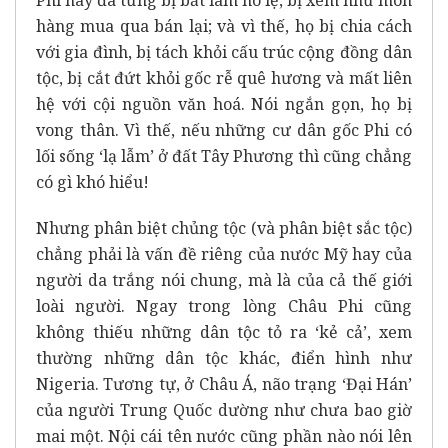
hàng mua qua bán lại; và vì thế, họ bị chia cách
với gia đình, bị tách khỏi cấu trúc cộng đồng dân
tộc, bị cắt đứt khỏi gốc rễ quê hương và mất liên
hệ với cội nguồn văn hoá. Nói ngắn gọn, họ bị
vong thân. Vì thế, nếu những cư dân gốc Phi có
lối sống ‘lạ lẫm’ ở đất Tây Phương thì cũng chẳng
có gì khó hiểu!
Nhưng phân biệt chủng tộc (và phân biệt sắc tộc)
chẳng phải là vấn đề riêng của nước Mỹ hay của
người da trắng nói chung, mà là của cả thế giới
loài người. Ngay trong lòng Châu Phi cũng
không thiếu những dân tộc tỏ ra ‘kẻ cả’, xem
thường những dân tộc khác, điển hình như
Nigeria. Tương tự, ở Châu Á, não trạng ‘Đại Hán’
của người Trung Quốc dường như chưa bao giờ
mai một. Nội cái tên nước cũng phần nào nói lên