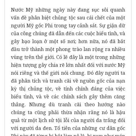
Nước Mỹ những ngày này đang sục sôi quanh
vấn đề phân biệt chủng tộc sau cái chết của một
người Mỹ gốc Phi trong tay cảnh sát. Sự giận dữ
của công chúng đã dẫn đến các cuộc biểu tình, và
gây bạo loạn ở một số nơi; hơn nữa, nó đã bắt
đầu trở thành một phong trào lan rộng ra nhiều
vùng trên thế giới. Có lẽ đây là một trong những
hiện tượng gây chia rẽ lớn nhất đối với nước Mỹ
nói riêng và thế giới nói chung. Đó đây người ta
đã phân tích và tranh cãi về nguồn gốc của nạn
kỳ thị chủng tộc, về tính chính đáng của việc
biểu tình, và về các chính sách gây thêm căng
thẳng. Nhưng dù tranh cãi theo hướng nào
chúng ta cũng phải thừa nhận rằng nó là hậu
quả từ một lịch sử tội lỗi của người da trắng đối
với người da đen. Tổ tiên của những cư dân gốc
Phi này đã từng bị bắt làm nô lệ, bị xem như món