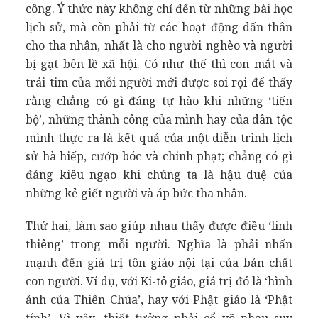
công. Ý thức này không chỉ đến từ những bài học
lịch sử, mà còn phải từ các hoạt động dấn thân
cho tha nhân, nhất là cho người nghèo và người
bị gạt bên lề xã hội. Có như thế thì con mắt và
trái tim của mỗi người mới được soi rọi để thấy
rằng chẳng có gì đáng tự hào khi những ‘tiến
bộ’, những thành công của mình hay của dân tộc
mình thực ra là kết quả của một diễn trình lịch
sử hà hiếp, cướp bóc và chinh phạt; chẳng có gì
đáng kiêu ngạo khi chúng ta là hậu duệ của
những kẻ giết người và áp bức tha nhân.
Thứ hai, làm sao giúp nhau thấy được điều ‘linh
thiêng’ trong mỗi người. Nghĩa là phải nhấn
mạnh đến giá trị tôn giáo nội tại của bản chất
con người. Ví dụ, với Ki-tô giáo, giá trị đó là ‘hình
ảnh của Thiên Chúa’, hay với Phật giáo là ‘Phật
tính’. Vì vậy, thiết tưởng phải cổ võ nhau suy