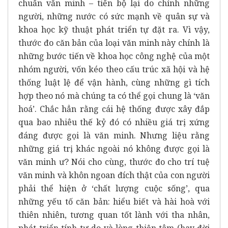
chuẩn văn minh – tiến bộ lại do chính những
người, những nước có sức mạnh về quân sự và
khoa học kỹ thuật phát triển tự đặt ra. Vì vậy,
thước đo căn bản của loại văn minh này chính là
những bước tiến về khoa học công nghệ của một
nhóm người, vốn kéo theo cấu trúc xã hội và hệ
thống luật lệ để vận hành, cùng những gì tích
hợp theo nó mà chúng ta có thể gọi chung là ‘văn
hoá’. Chắc hẳn rằng cái hệ thống được xây đắp
qua bao nhiêu thế kỷ đó có nhiều giá trị xứng
đáng được gọi là văn minh. Nhưng liệu rằng
những giá trị khác ngoài nó không được gọi là
văn minh ư? Nói cho cùng, thước đo cho trí tuệ
văn minh và khôn ngoan đích thật của con người
phải thể hiện ở ‘chất lượng cuộc sống’, qua
những yếu tố căn bản: hiểu biết và hài hoà với
thiên nhiên, tương quan tốt lành với tha nhân,
phát triển tính tự do và lòng thiện tâm (hay đời