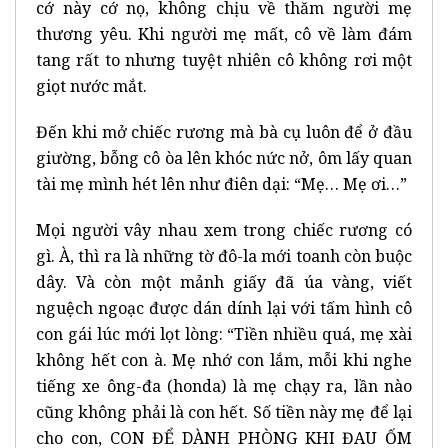
cớ này cớ nọ, không chịu về thăm người mẹ
thương yêu. Khi người mẹ mất, cô về làm đám
tang rất to nhưng tuyệt nhiên cô không rơi một
giọt nước mắt.
Đến khi mở chiếc rương mà bà cụ luôn để ở đầu
giường, bỗng cô òa lên khóc nức nở, ôm lấy quan
tài mẹ mình hét lên như điên dại: “Mẹ… Mẹ ơi…”
Mọi người vây nhau xem trong chiếc rương có
gì. À, thì ra là những tờ đô-la mới toanh còn buộc
dây. Và còn một mảnh giấy đã úa vàng, viết
nguệch ngoạc được dán dính lại với tấm hình cô
con gái lúc mới lọt lòng: “Tiền nhiều quá, mẹ xài
không hết con à. Mẹ nhớ con lắm, mỗi khi nghe
tiếng xe ông-đa (honda) là mẹ chạy ra, lần nào
cũng không phải là con hết. Số tiền này mẹ để lại
cho con, CON ĐỂ DÀNH PHÒNG KHI ĐAU ỐM