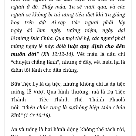
ng
ươ
i
ở
đó
. Th
ấ
y m
á
u, Ta s
ẽ
v
ượ
t qua, v
à
c
á
c
ng
ươ
i s
ẽ
kh
ô
ng b
ị
tai
ươ
ng ti
ê
u di
ệ
t khi Ta gi
á
ng
ho
ạ
trên đ
ấ
t Ai-c
ậ
p. C
á
c ng
ươ
i ph
ả
i l
ấ
y
ng
à
y
đó
l
à
m ng
à
y t
ưở
ng ni
ệ
m, ng
à
y
đ
ạ
i
l
ễ
m
ừ
ng
Đ
ứ
c Ch
ú
a. Qua m
ọ
i th
ế
h
ệ
, c
á
c ng
ươ
i ph
ả
i
m
ừ
ng ng
à
y l
ễ
n
à
y:
đó
l
à
lu
ậ
t quy
đ
ị
nh cho
đ
ế
n
mu
ô
n
đ
ờ
i
” (Xh 12:12-14)
. Vết máu là dấu chỉ
“chuyện chẳng lành”, nhưng ở đây, vết máu lại là
điềm tốt lành cho dân chúng.
Bữa Tiệc Ly là dạ tiệc, nhưng không chỉ là dạ tiệc
mừng lễ Vượt Qua bình thường, mà là Dạ Tiệc
Thánh – Tiệc Thánh Thể. Thánh Phaolô
nói:
“Chén chúc t
ụ
ng l
à
s
ự
th
ô
ng hi
ệ
p M
á
u Ch
ú
a
Kit
ô”
(1 Cr 10:16)
.
Ăn và uống là hai hành động không thể tách rời,