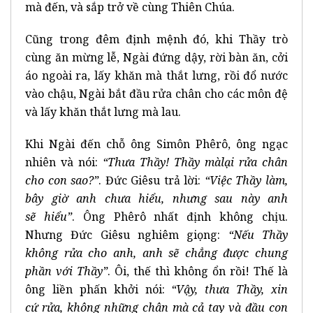
mà đến, và sắp trở về cùng Thiên Chúa.
Cũng trong đêm định mệnh đó, khi Thầy trò
cùng ăn mừng lễ, Ngài đứng dậy, rời bàn ăn, cởi
áo ngoài ra, lấy khăn mà thắt lưng, rồi đổ nước
vào chậu, Ngài bắt đầu rửa chân cho các môn đệ
và lấy khăn thắt lưng mà lau.
Khi Ngài đến chỗ ông Simôn Phêrô, ông ngạc
nhiên và nói:
“Th
ư
a Th
ầ
y! Th
ầ
y m
à
l
ạ
i r
ử
a ch
â
n
cho con sao?
”
. Đức Giêsu trả lời:
“Vi
ệ
c Th
ầ
y l
à
m,
b
â
y gi
ờ
anh ch
ư
a hi
ể
u, nh
ư
ng sau n
à
y anh
s
ẽ
hi
ể
u
”
. Ông Phêrô nhất định không chịu.
Nhưng Đức Giêsu nghiêm giọng:
“N
ế
u Th
ầ
y
kh
ô
ng r
ử
a cho anh, anh s
ẽ
ch
ẳ
ng
đ
ượ
c chung
ph
ầ
n v
ớ
i Th
ầ
y
”
. Ôi, thế thì không ổn rồi! Thế là
ông liền phấn khởi nói:
“V
ậ
y, th
ư
a Th
ầ
y, xin
c
ứ
r
ử
a, kh
ô
ng nh
ữ
ng ch
â
n m
à
c
ả
tay v
à
đ
ầ
u con