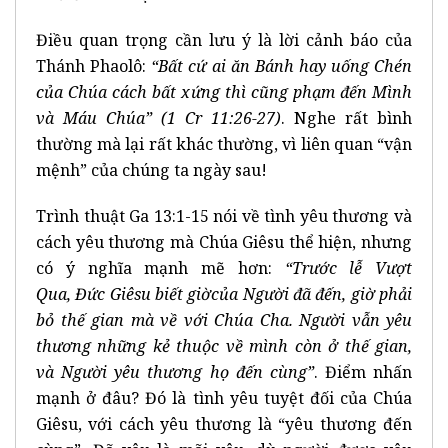
Điều quan trọng cần lưu ý là lời cảnh báo của
Thánh Phaolô:
“B
ấ
t c
ứ
ai
ă
n B
á
nh hay u
ố
ng Ch
é
n
c
ủ
a Ch
ú
a c
á
ch b
ấ
t x
ứ
ng th
ì
c
ũ
ng ph
ạ
m
đ
ế
n M
ì
nh
v
à
M
á
u Ch
ú
a
”
(1 Cr 11:26-27)
. Nghe rất bình
thường mà lại rất khác thường, vì liên quan “vận
mệnh” của chúng ta ngày sau!
Trình thuật Ga 13:1-15 nói về tình yêu thương và
cách yêu thương mà Chúa Giêsu thể hiện, nhưng
có ý nghĩa mạnh mẽ hơn:
“Tr
ướ
c l
ễ
V
ượ
t
Qua,
Đ
ứ
c Gi
ê
su bi
ế
t gi
ờ
c
ủ
a Ng
ườ
i
đã
đ
ế
n, gi
ờ
ph
ả
i
b
ỏ
th
ế
gian m
à
v
ề
v
ớ
i Ch
ú
a Cha. Ng
ườ
i v
ẫ
n y
ê
u
th
ươ
ng nh
ữ
ng k
ẻ
thu
ộ
c v
ề
m
ì
nh c
ò
n
ở
th
ế
gian,
v
à
Ng
ườ
i y
ê
u th
ươ
ng h
ọ
đ
ế
n c
ù
ng
”
. Điểm nhấn
mạnh ở đâu? Đó là tình yêu tuyệt đối của Chúa
Giêsu, với cách yêu thương là “yêu thương đến