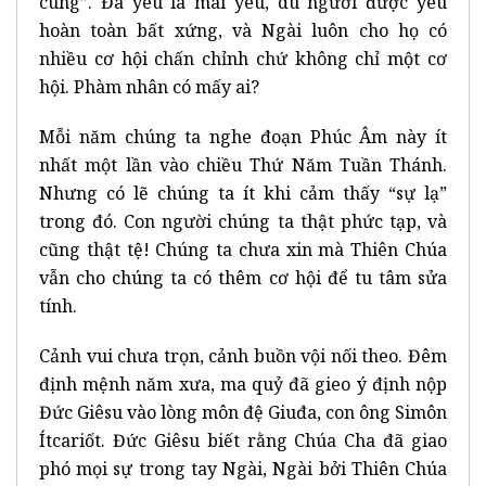
cùng”. Đã yêu là mãi yêu, dù người được yêu
hoàn toàn bất xứng, và Ngài luôn cho họ có
nhiều cơ hội chấn chỉnh chứ không chỉ một cơ
hội. Phàm nhân có mấy ai?
Mỗi năm chúng ta nghe đoạn Phúc Âm này ít
nhất một lần vào chiều Thứ Năm Tuần Thánh.
Nhưng có lẽ chúng ta ít khi cảm thấy “sự lạ”
trong đó. Con người chúng ta thật phức tạp, và
cũng thật tệ! Chúng ta chưa xin mà Thiên Chúa
vẫn cho chúng ta có thêm cơ hội để tu tâm sửa
tính.
Cảnh vui chưa trọn, cảnh buồn vội nối theo. Đêm
định mệnh năm xưa, ma quỷ đã gieo ý định nộp
Đức Giêsu vào lòng môn đệ Giuđa, con ông Simôn
Ítcariốt. Đức Giêsu biết rằng Chúa Cha đã giao
phó mọi sự trong tay Ngài, Ngài bởi Thiên Chúa