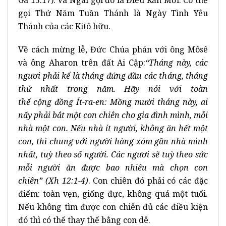
gọi Thứ Năm Tuần Thánh là Ngày Tình Yêu
Thánh của các Kitô hữu.
Về cách mừng lễ, Đức Chúa phán với ông Môsê
và ông Aharon trên đất Ai Cập:
“Tháng này, các
ng
ươ
i ph
ả
i k
ể
l
à
th
á
ng
đ
ứ
ng
đ
ầ
u c
á
c th
á
ng, th
á
ng
th
ứ
nh
ấ
t trong n
ă
m. H
ã
y nói v
ớ
i to
à
n
th
ể
c
ộ
ng
đ
ồ
ng
Í
t-ra-en: M
ồ
ng m
ườ
i th
á
ng n
à
y, ai
n
ấ
y ph
ả
i b
ắ
t m
ộ
t con chi
ê
n cho gia
đì
nh m
ì
nh, m
ỗ
i
nh
à
m
ộ
t con. N
ế
u nh
à
í
t ng
ườ
i, kh
ô
ng
ă
n h
ế
t m
ộ
t
con, th
ì
chung v
ớ
i ng
ườ
i h
à
ng x
ó
m g
ầ
n nh
à
m
ì
nh
nh
ấ
t, tu
ỳ
theo s
ố
ng
ườ
i. C
á
c ng
ươ
i s
ẽ
tu
ỳ
theo s
ứ
c
m
ỗ
i ng
ườ
i
ă
n
đ
ượ
c bao nhi
ê
u m
à
ch
ọ
n con
chi
ê
n
”
(Xh 12:1-4)
. Con chiên đó phải có các đặc
điểm: toàn vẹn, giống đực, không quá một tuổi.
Nếu không tìm được con chiên đủ các điều kiện
đó thì có thể thay thế bằng con dê.