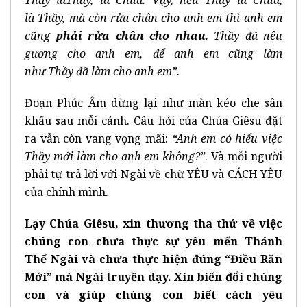
l
à
Th
ầ
y, m
à
c
ò
n r
ử
a ch
â
n cho anh em thì anh em
cũng
ph
ả
i r
ử
a ch
â
n cho nhau
. Th
ầ
y
đã
n
ê
u
g
ươ
ng cho anh em,
đ
ể
anh em c
ũ
ng l
à
m
nh
ư
Th
ầ
y
đã
l
à
m cho anh em
”
.
Đoạn Phúc Âm dừng lại như màn kéo che sân
khấu sau mỗi cảnh. Câu hỏi của Chúa Giêsu đặt
ra vẫn còn vang vọng mãi:
“Anh em có hi
ể
u vi
ệ
c
Th
ầ
y m
ớ
i l
à
m cho anh em kh
ô
ng?
”
. Và mỗi người
phải tự trả lời với Ngài về chữ YÊU và CÁCH YÊU
của chính mình.
L
ạ
y Ch
ú
a Gi
ê
su, xin th
ươ
ng tha th
ứ
v
ề
vi
ệ
c
ch
ú
ng con ch
ư
a th
ự
c s
ự
y
ê
u m
ế
n Th
á
nh
Th
ể
Ng
à
i v
à
ch
ư
a th
ự
c hi
ệ
n
đú
ng
“Đ
i
ề
u R
ă
n
M
ớ
i
”
m
à
Ng
à
i truy
ề
n d
ạ
y. Xin bi
ế
n
đ
ổ
i ch
ú
ng
con v
à
gi
ú
p ch
ú
ng con bi
ế
t c
á
ch y
ê
u