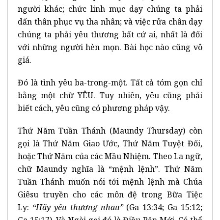
người khác; chức linh mục dạy chúng ta phải
dấn thân phục vụ tha nhân; và việc rửa chân dạy
chúng ta phải yêu thương bất cứ ai, nhất là đối
với những người hèn mọn. Bài học nào cũng vô
giá.
Đó là tình yêu ba-trong-một. Tất cả tóm gọn chỉ
bằng một chữ YÊU. Tuy nhiên, yêu cũng phải
biết cách, yêu cũng có phương pháp vậy.
Thứ Năm Tuần Thánh (Maundy Thursday) còn
gọi là Thứ Năm Giao Ước, Thứ Năm Tuyệt Đối,
hoặc Thứ Năm của các Mầu Nhiệm. Theo La ngữ,
chữ Maundy nghĩa là “mệnh lệnh”. Thứ Năm
Tuần Thánh muốn nói tới mệnh lệnh mà Chúa
Giêsu truyền cho các môn đệ trong Bữa Tiệc
Ly:
“Hãy yêu th
ươ
ng nhau
”
(Ga 13:34; Ga 15:12;
Ga 15:17). Và Ngài gọi đó là Điều Răn Mới. Có thể