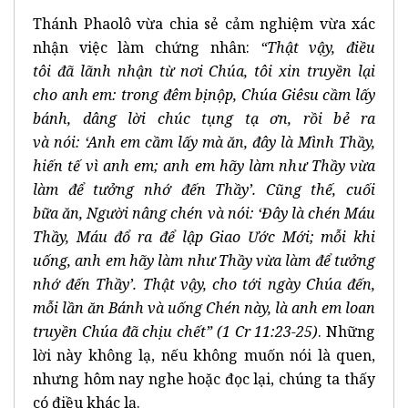
Thánh Phaolô vừa chia sẻ cảm nghiệm vừa xác
nhận việc làm chứng nhân:
“Th
ậ
t v
ậ
y,
đ
i
ề
u
t
ô
i
đã
l
ã
nh nh
ậ
n t
ừ
n
ơ
i Ch
ú
a, t
ô
i xin truy
ề
n l
ạ
i
cho anh em: trong
đê
m b
ị
n
ộ
p, Ch
ú
a Gi
ê
su c
ầ
m l
ấ
y
b
á
nh, d
â
ng l
ờ
i chúc t
ụ
ng t
ạ
ơ
n, r
ồ
i b
ẻ
ra
v
à
n
ó
i:
‘
Anh em c
ầ
m l
ấ
y m
à
ă
n,
đâ
y l
à
M
ì
nh Th
ầ
y,
hi
ế
n t
ế
v
ì
anh em; anh em h
ã
y l
à
m nh
ư
Th
ầ
y v
ừ
a
l
à
m
đ
ể
t
ưở
ng nh
ớ
đ
ế
n Th
ầ
y
’
. C
ũ
ng th
ế
, cu
ố
i
b
ữ
a
ă
n, Ng
ườ
i n
â
ng ch
é
n v
à
n
ó
i:
‘Đâ
y l
à
ch
é
n M
á
u
Th
ầ
y, M
á
u
đ
ổ
ra
đ
ể
l
ậ
p Giao
Ướ
c M
ớ
i; m
ỗ
i khi
u
ố
ng, anh em h
ã
y l
à
m nh
ư
Th
ầ
y v
ừ
a l
à
m
đ
ể
t
ưở
ng
nh
ớ
đ
ế
n Th
ầ
y
’
. Th
ậ
t v
ậ
y, cho t
ớ
i ng
à
y Ch
ú
a
đ
ế
n,
m
ỗ
i l
ầ
n
ă
n B
á
nh v
à
u
ố
ng Ch
é
n n
à
y, l
à
anh em loan
truy
ề
n Ch
ú
a
đã
ch
ị
u ch
ế
t
”
(1 Cr 11:23-25)
. Những
lời này không lạ, nếu không muốn nói là quen,
nhưng hôm nay nghe hoặc đọc lại, chúng ta thấy
có điều khác lạ.