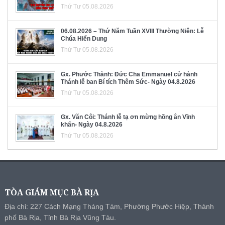
Thứ Tư 05.08.2026
06.08.2026 – Thứ Năm Tuần XVIII Thường Niên: Lễ
Chúa Hiển Dung
Thứ Tư 05.08.2026
Gx. Phước Thành: Đức Cha Emmanuel cử hành
Thánh lễ ban Bí tích Thêm Sức- Ngày 04.8.2026
Thứ Tư 05.08.2026
Gx. Văn Côi: Thánh lễ tạ ơn mừng hồng ân Vĩnh
khấn- Ngày 04.8.2026
Thứ Tư 05.08.2026
TÒA GIÁM MỤC BÀ RỊA
Địa chỉ: 227 Cách Mạng Tháng Tám, Phường Phước Hiệp, Thành
phố Bà Rịa, Tỉnh Bà Rịa Vũng Tàu.