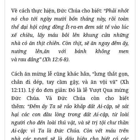
Về cách thực hiện, Đức Chúa cho biết:
“Ph
ả
i nh
ố
t
n
ó
cho t
ớ
i ng
à
y m
ườ
i b
ố
n th
á
ng n
à
y, r
ồ
i to
à
n
th
ể
đ
ạ
i h
ộ
i c
ộ
ng
đ
ồ
ng
Í
t-ra-en
đ
em s
á
t t
ế
v
à
o l
ú
c
x
ế
chi
ề
u, l
ấ
y m
á
u b
ô
i l
ê
n khung c
ử
a nh
ữ
ng
nh
à
c
ó
ă
n th
ị
t chi
ê
n. C
ò
n th
ị
t, s
ẽ
ă
n ngay
đê
m
ấ
y,
n
ướ
ng l
ê
n,
ă
n v
ớ
i b
á
nh kh
ô
ng men
v
à
rau
đ
ắ
ng
”
(Xh 12:6-8)
.
Cách ăn mừng lễ cũng khác hẳn, “lưng thắt gọn,
chân đi dép, tay cầm gậy, và ăn vội vã” (Xh
12:11). Lý do đơn giản: Đó là lễ Vượt Qua mừng
Đức Chúa. Và Đức Chúa còn cho biết
thêm:
“Đêm
ấ
y Ta s
ẽ
r
ả
o kh
ắ
p
đ
ấ
t Ai-c
ậ
p, s
ẽ
s
á
t
h
ạ
i c
á
c con
đ
ầ
u l
ò
ng trong
đ
ấ
t Ai-c
ậ
p, t
ừ
lo
à
i
ng
ườ
i cho
đ
ế
n lo
à
i th
ú
v
ậ
t, v
à
s
ẽ
tr
ị
t
ộ
i ch
ư
th
ầ
n
Ai-c
ậ
p: v
ì
Ta l
à
Đ
ứ
c Ch
ú
a. C
ò
n v
ế
t m
á
u tr
ê
n
nh
à
c
á
c ng
ươ
i s
ẽ
l
à
d
ấ
u hi
ệ
u cho bi
ế
t c
ó
c
á
c