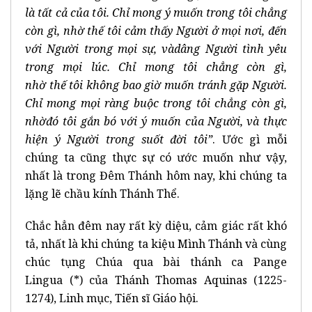
l
à
t
ấ
t c
ả
c
ủ
a t
ô
i. Ch
ỉ
mong
ý
mu
ố
n trong t
ô
i ch
ẳ
ng
c
ò
n g
ì
, nh
ờ
th
ế
t
ô
i c
ả
m th
ấ
y Ng
ườ
i
ở
m
ọ
i n
ơ
i,
đ
ế
n
v
ớ
i Ng
ườ
i trong m
ọ
i s
ự
, v
à
d
â
ng Ng
ườ
i t
ì
nh y
ê
u
trong m
ọ
i l
ú
c. Ch
ỉ
mong t
ô
i ch
ẳ
ng c
ò
n g
ì
,
nh
ờ
th
ế
t
ô
i không bao gi
ờ
mu
ố
n tr
á
nh g
ặ
p Ng
ườ
i.
Ch
ỉ
mong m
ọ
i r
à
ng bu
ộ
c trong t
ô
i ch
ẳ
ng c
ò
n g
ì
,
nh
ờ
đó
t
ô
i g
ắ
n b
ó
v
ớ
i
ý
mu
ố
n c
ủ
a Ng
ườ
i, v
à
th
ự
c
hi
ệ
n
ý
Ng
ườ
i trong su
ố
t
đ
ờ
i t
ô
i
”
. Ước gì mỗi
chúng ta cũng thực sự có ước muốn như vậy,
nhất là trong Đêm Thánh hôm nay, khi chúng ta
lặng lẽ chầu kính Thánh Thể.
Chắc hẳn đêm nay rất kỳ diệu, cảm giác rất khó
tả, nhất là khi chúng ta kiệu Mình Thánh và cùng
chúc tụng Chúa qua bài thánh ca
Pange
Lingua
(*) của Thánh Thomas Aquinas (1225-
1274), Linh mục, Tiến sĩ Giáo hội.