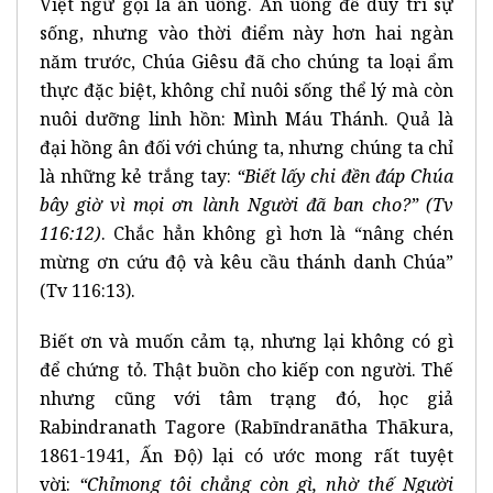
Việt ngữ gọi là ăn uống. Ăn uống để duy trì sự
sống, nhưng vào thời điểm này hơn hai ngàn
năm trước, Chúa Giêsu đã cho chúng ta loại ẩm
thực đặc biệt, không chỉ nuôi sống thể lý mà còn
nuôi dưỡng linh hồn: Mình Máu Thánh. Quả là
đại hồng ân đối với chúng ta, nhưng chúng ta chỉ
là những kẻ trắng tay:
“Bi
ế
t l
ấ
y chi
đ
ề
n
đá
p Ch
ú
a
b
â
y gi
ờ
v
ì
m
ọ
i
ơ
n l
à
nh Ng
ườ
i
đã
ban cho?
”
(Tv
116:12)
. Chắc hẳn không gì hơn là “nâng chén
mừng ơn cứu độ và kêu cầu thánh danh Chúa”
(Tv 116:13).
Biết ơn và muốn cảm tạ, nhưng lại không có gì
để chứng tỏ. Thật buồn cho kiếp con người. Thế
nhưng cũng với tâm trạng đó, học giả
Rabindranath Tagore (Rabīndranātha Thākura,
1861-1941, Ấn Độ) lại có ước mong rất tuyệt
vời:
“Ch
ỉ
mong t
ô
i ch
ẳ
ng c
ò
n g
ì
, nh
ờ
th
ế
Ng
ườ
i