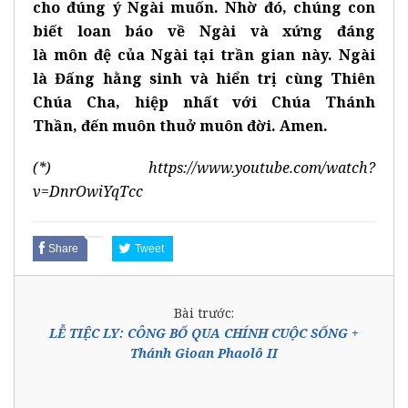
cho
đú
ng
ý
Ng
à
i mu
ố
n. Nh
ờ
đó
, ch
ú
ng con
bi
ế
t loan b
á
o v
ề
Ng
à
i v
à
x
ứ
ng
đá
ng
l
à
m
ô
n
đ
ệ
c
ủ
a Ng
à
i t
ạ
i tr
ầ
n gian n
à
y. Ng
à
i
l
à
Đ
ấ
ng h
ằ
ng sinh v
à
hi
ể
n tr
ị
c
ù
ng Thi
ê
n
Ch
ú
a Cha, hi
ệ
p nh
ấ
t v
ớ
i Ch
ú
a Thánh
Th
ầ
n,
đ
ế
n mu
ô
n thu
ở
mu
ô
n
đ
ờ
i. Amen.
(*)
https://www.youtube.com/watch?
v=DnrOwiYqTcc
Share
Tweet
Bài trước:
LỄ TIỆC LY: CÔNG BỐ QUA CHÍNH CUỘC SỐNG +
Thánh Gioan Phaolô II