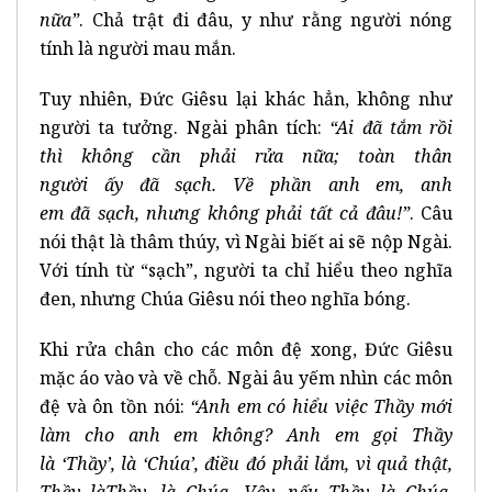
n
ữ
a
”
. Chả trật đi đâu, y như rằng người nóng
tính là người mau mắn.
Tuy nhiên, Đức Giêsu lại khác hẳn, không như
người ta tưởng. Ngài phân tích:
“Ai đã t
ắ
m r
ồ
i
th
ì
kh
ô
ng c
ầ
n ph
ả
i r
ử
a n
ữ
a; to
à
n th
â
n
ng
ườ
i
ấ
y
đã
s
ạ
ch. V
ề
ph
ầ
n anh em, anh
em
đã
s
ạ
ch, nh
ư
ng kh
ô
ng ph
ả
i t
ấ
t c
ả
đâ
u!
”
. Câu
nói thật là thâm thúy, vì Ngài biết ai sẽ nộp Ngài.
Với tính từ “sạch”, người ta chỉ hiểu theo nghĩa
đen, nhưng Chúa Giêsu nói theo nghĩa bóng.
Khi rửa chân cho các môn đệ xong, Đức Giêsu
mặc áo vào và về chỗ. Ngài âu yếm nhìn các môn
đệ và ôn tồn nói:
“Anh em có hi
ể
u vi
ệ
c Th
ầ
y m
ớ
i
l
à
m cho anh em kh
ô
ng? Anh em g
ọ
i Th
ầ
y
l
à
‘
Th
ầ
y
’
, l
à
‘
Ch
ú
a
’
,
đ
i
ề
u
đó
ph
ả
i l
ắ
m, v
ì
qu
ả
th
ậ
t,
Th
ầ
y l
à
Th
ầ
y, l
à
Ch
ú
a. V
ậ
y, n
ế
u Th
ầ
y l
à
Ch
ú
a,