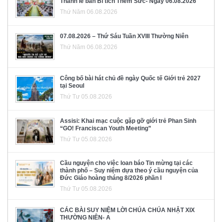
Thánh lễ ban Bí tích Thêm Sức- Ngày 06.08.2026
Thứ Năm 06.08.2026
07.08.2026 – Thứ Sáu Tuần XVIII Thường Niên
Thứ Năm 06.08.2026
Công bố bài hát chủ đề ngày Quốc tế Giới trẻ 2027
tại Seoul
Thứ Tư 05.08.2026
Assisi: Khai mạc cuộc gặp gỡ giới trẻ Phan Sinh
“GO! Franciscan Youth Meeting”
Thứ Tư 05.08.2026
Cầu nguyện cho việc loan báo Tin mừng tại các
thành phố – Suy niệm dựa theo ý cầu nguyện của
Đức Giáo hoàng tháng 8/2026 phần I
Thứ Tư 05.08.2026
CÁC BÀI SUY NIỆM LỜI CHÚA CHÚA NHẬT XIX
THƯỜNG NIÊN- A