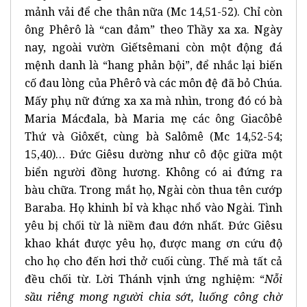
mảnh vải để che thân nữa (Mc 14,51-52). Chỉ còn
ông Phêrô là “can đảm” theo Thầy xa xa. Ngày
nay, ngoài vườn Giếtsêmani còn một động đá
mệnh danh là “hang phản bội”, để nhắc lại biến
cố đau lòng của Phêrô và các môn đệ đã bỏ Chúa.
Mấy phụ nữ đứng xa xa mà nhìn, trong đó có bà
Maria Mácđala, bà Maria mẹ các ông Giacôbê
Thứ và Giôxết, cùng bà Salômê (Mc 14,52-54;
15,40)… Đức Giêsu dường như cô độc giữa một
biển người đồng hương. Không có ai đứng ra
bàu chữa. Trong mắt họ, Ngài còn thua tên cướp
Baraba. Họ khinh bỉ và khạc nhổ vào Ngài. Tình
yêu bị chối từ là niềm đau đớn nhất. Đức Giêsu
khao khát được yêu họ, được mang ơn cứu độ
cho họ cho đến hơi thở cuối cùng. Thế mà tất cả
đều chối từ. Lời Thánh vịnh ứng nghiệm: “
Nỗi
sầu riêng mong người chia sớt,
luống công chờ