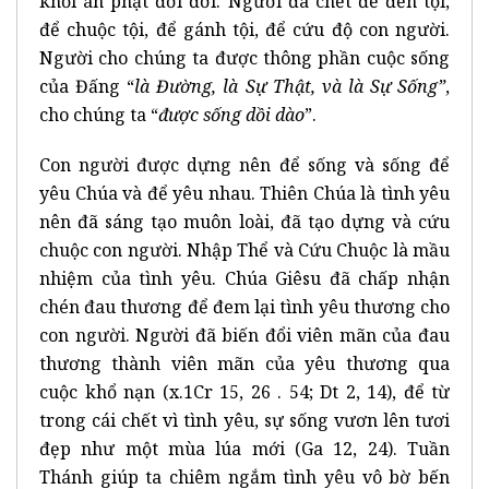
khỏi án phạt đời đời. Người đã chết để đền tội,
để chuộc tội, để gánh tội, để cứu độ con người.
Người cho chúng ta được thông phần cuộc sống
của Đấng “
là Đường, là Sự Thật, và là Sự Sống”
,
cho chúng ta “
được sống dồi dào
”.
Con người được dựng nên để sống và sống để
yêu Chúa và để yêu nhau. Thiên Chúa là tình yêu
nên đã sáng tạo muôn loài, đã tạo dựng và cứu
chuộc con người. Nhập Thể và Cứu Chuộc là mầu
nhiệm của tình yêu. Chúa Giêsu đã chấp nhận
chén đau thương để đem lại tình yêu thương cho
con người. Người đã biến đổi viên mãn của đau
thương thành viên mãn của yêu thương qua
cuộc khổ nạn (x.1Cr 15, 26 . 54; Dt 2, 14), để từ
trong cái chết vì tình yêu, sự sống vươn lên tươi
đẹp như một mùa lúa mới (Ga 12, 24). Tuần
Thánh giúp ta chiêm ngắm tình yêu vô bờ bến