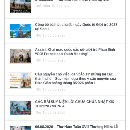
Thứ Năm 06.08.2026
Công bố bài hát chủ đề ngày Quốc tế Giới trẻ 2027
tại Seoul
Thứ Tư 05.08.2026
Assisi: Khai mạc cuộc gặp gỡ giới trẻ Phan Sinh
“GO! Franciscan Youth Meeting”
Thứ Tư 05.08.2026
Cầu nguyện cho việc loan báo Tin mừng tại các
thành phố – Suy niệm dựa theo ý cầu nguyện của
Đức Giáo hoàng tháng 8/2026 phần I
Thứ Tư 05.08.2026
CÁC BÀI SUY NIỆM LỜI CHÚA CHÚA NHẬT XIX
THƯỜNG NIÊN- A
Thứ Tư 05.08.2026
06.08.2026 – Thứ Năm Tuần XVIII Thường Niên: Lễ