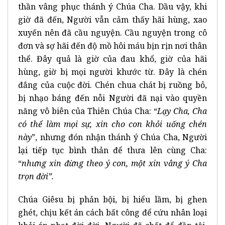
thần vâng phục thánh ý Chúa Cha. Dầu vậy, khi
giờ đã đến, Người vẫn cảm thấy hãi hùng, xao
xuyến nên đã cầu nguyện. Cầu nguyện trong cô
đơn và sợ hãi đến độ mồ hôi máu bịn rịn nơi thân
thể. Đây quả là giờ của đau khổ, giờ của hãi
hùng, giờ bị mọi người khước từ. Đây là chén
đắng của cuộc đời. Chén chua chát bị ruồng bỏ,
bị nhạo báng đến nỗi Người đã nại vào quyền
năng vô biên của Thiên Chúa Cha: “
Lạy Cha, Cha
có thể làm mọi sự, xin cho con khỏi uống chén
này
”, nhưng đón nhận thánh ý Chúa Cha, Người
lại tiếp tục bình thản để thưa lên cùng Cha:
“
nhưng xin đừng theo ý con, một xin vâng ý Cha
trọn đời”.
Chúa Giêsu bị phản bội, bị hiểu lầm, bị ghen
ghét, chịu kết án cách bất công để cứu nhân loại