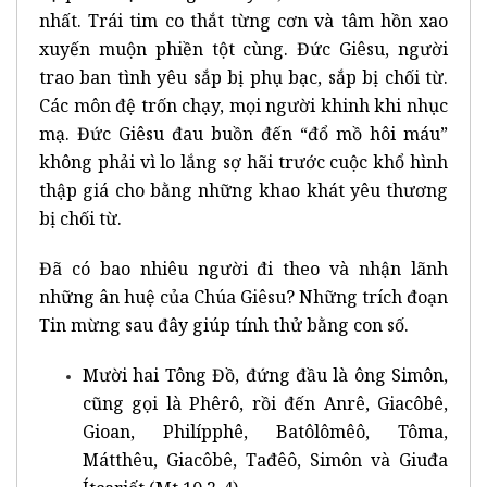
nhất. Trái tim co thắt từng cơn và tâm hồn xao
xuyến muộn phiền tột cùng. Đức Giêsu, người
trao ban tình yêu sắp bị phụ bạc, sắp bị chối từ.
Các môn đệ trốn chạy, mọi người khinh khi nhục
mạ. Đức Giêsu đau buồn đến “đổ mồ hôi máu”
không phải vì lo lắng sợ hãi trước cuộc khổ hình
thập giá cho bằng những khao khát yêu thương
bị chối từ.
Đã có bao nhiêu người đi theo và nhận lãnh
những ân huệ của Chúa Giêsu? Những trích đoạn
Tin mừng sau đây giúp tính thử bằng con số.
Mười hai Tông Đồ, đứng đầu là ông Simôn,
cũng gọi là Phêrô, rồi đến Anrê, Giacôbê,
Gioan, Philípphê, Batôlômêô, Tôma,
Mátthêu, Giacôbê, Tađêô, Simôn và Giuđa