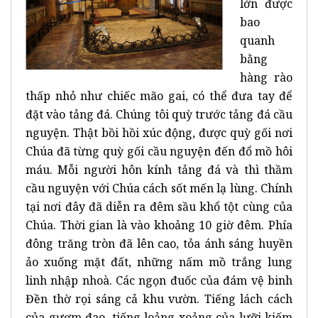
lớn được
bao
quanh
bằng
hàng rào
thấp nhỏ như chiếc mão gai, có thể đưa tay để
đặt vào tảng đá. Chúng tôi quỳ trước tảng đá cầu
nguyện. Thật bồi hồi xúc động, được quỳ gối nơi
Chúa đã từng quỳ gối cầu nguyện đến đổ mồ hôi
máu. Mỗi người hôn kính tảng đá và thì thầm
cầu nguyện với Chúa cách sốt mến lạ lùng. Chính
tại nơi đây đã diễn ra đêm sầu khổ tột cùng của
Chúa. Thời gian là vào khoảng 10 giờ đêm. Phía
đông trăng tròn đã lên cao, tỏa ánh sáng huyền
ảo xuống mặt đất, những nấm mồ trắng lung
linh nhập nhoà. Các ngọn đuốc của đám vệ binh
Đền thờ rọi sáng cả khu vườn. Tiếng lách cách
của gươm đao, tiếng loảng xoảng của lưỡi kiếm