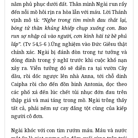
nằm phủ phục dưới đất. Thân mình Ngài run rẩy
đến nỗi mồ hôi rịn ra hòa lẫn với máu. Lời Thánh
vịnh mô tả:
“Nghe trong tim mình đau thắt lại,
bóng tử thần khủng khiếp chụp xuống con. Bao
run sợ nhập cả vào người, cơn kinh hãi tứ bề phủ
lấp”.
(Tv 54,5-6 ).Ứng nghiệm vào Đức Giêsu thật
chính xác. Ngài bị đánh đòn trong tư tưởng và
đóng đinh trong ý nghĩ trước khi cuộc khổ nạn
xảy ra. Viễn tưởng đó sẽ diễn ra tại vườn Cây
dầu, rồi dốc ngược lên nhà Anna, tới chỗ dinh
Caipha rồi cho đến đồn binh Antonia, dọc theo
các phố xá đến lúc chết tủi nhục đớn đau trên
thập giá và mai táng trong mồ. Ngài trông thấy
tất cả, phải nếm sự cay đắng tột cùng của kiếp
người cô đơn.
Ngài khóc với con tim rướm máu. Máu và nước