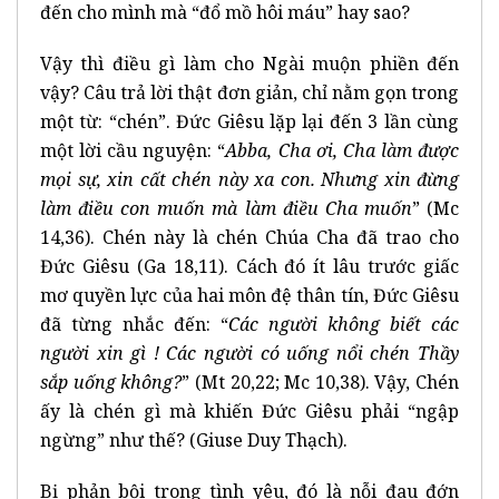
đến cho mình mà “đổ mồ hôi máu” hay sao?
Vậy thì điều gì làm cho Ngài muộn phiền đến
vậy? Câu trả lời thật đơn giản, chỉ nằm gọn trong
một từ: “chén”. Đức Giêsu lặp lại đến 3 lần cùng
một lời cầu nguyện: “
Abba, Cha ơi, Cha làm được
mọi sự, xin cất chén này xa con. Nhưng xin đừng
làm điều con muốn mà làm điều Cha muốn
” (Mc
14,36). Chén này là chén Chúa Cha đã trao cho
Đức Giêsu (Ga 18,11). Cách đó ít lâu trước giấc
mơ quyền lực của hai môn đệ thân tín, Đức Giêsu
đã từng nhắc đến: “
Các người không biết các
người xin gì ! Các người có uống nổi chén Thầy
sắp uống không?
” (Mt 20,22; Mc 10,38). Vậy, Chén
ấy là chén gì mà khiến Đức Giêsu phải “ngập
ngừng” như thế? (Giuse Duy Thạch).
Bị phản bội trong tình yêu, đó là nỗi đau đớn