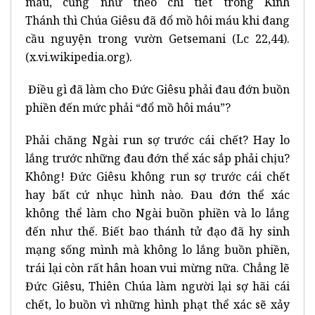
máu, cũng như theo chi tiết trong
Kinh
Thánh
thì
Chúa Giêsu
đã đổ mồ hôi máu khi đang
cầu nguyện trong
vườn Getsemani
(
Lc 22,44
).
(x.vi.wikipedia.org).
Điều gì đã làm cho Đức Giêsu phải đau đớn buồn
phiền đến mức phải “đổ mồ hôi máu”?
Phải chăng Ngài run sợ trước cái chết? Hay lo
lắng trước những đau đớn thể xác sắp phải chịu?
Không! Đức Giêsu không run sợ trước cái chết
hay bất cứ nhục hình nào. Đau đớn thể xác
không thể làm cho Ngài buồn phiền và lo lắng
đến như thế. Biết bao thánh tử đạo đã hy sinh
mạng sống mình mà không lo lắng buồn phiền,
trái lại còn rất hân hoan vui mừng nữa. Chẳng lẽ
Đức Giêsu, Thiên Chúa làm người lại sợ hãi cái
chết, lo buồn vì những hình phạt thể xác sẽ xảy