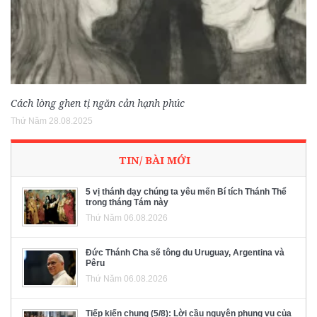
Cách lòng ghen tị ngăn cản hạnh phúc
Thứ Năm 28.08.2025
TIN/ BÀI MỚI
5 vị thánh dạy chúng ta yêu mến Bí tích Thánh Thể
trong tháng Tám này
Thứ Năm 06.08.2026
Đức Thánh Cha sẽ tông du Uruguay, Argentina và
Pêru
Thứ Năm 06.08.2026
Tiếp kiến chung (5/8): Lời cầu nguyện phụng vụ của