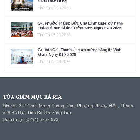
Chúa Hiển Dung
Thứ Tư 05.08.2026
Gx. Phước Thành: Đức Cha Emmanuel cử hành
Thánh lễ ban Bí tích Thêm Sức- Ngày 04.8.2026
Thứ Tư 05.08.2026
Gx. Văn Côi: Thánh lễ tạ ơn mừng hồng ân Vĩnh
khấn- Ngày 04.8.2026
Thứ Tư 05.08.2026
TÒA GIÁM MỤC BÀ RỊA
Địa chỉ: 227 Cách Mạng Tháng Tám, Phường Phước Hiệp, Thành
phố Bà Rịa, Tỉnh Bà Rịa Vũng Tàu.
Điện thoại: (0254) 3737 873