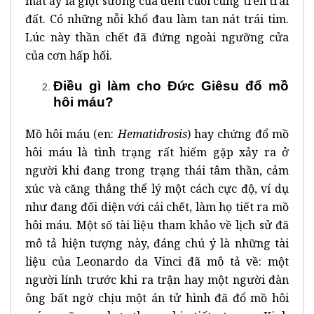
mắt ấy là giọt sương của đêm cuối cùng trên trái
đất. Có những nỗi khổ đau làm tan nát trái tim.
Lúc này thần chết đã đứng ngoài ngưỡng cửa
của cơn hấp hối.
Điều gì làm cho Đức Giêsu đổ mồ
hôi máu?
Mồ hôi máu (
en:
Hematidrosis
) hay chứng đổ mồ
hôi máu là tình trạng rất hiếm gặp xảy ra ở
người khi đang trong trạng thái tâm thần, cảm
xúc và căng thẳng thể lý một cách cực độ, ví dụ
như đang đối diện với cái chết, làm họ tiết ra mồ
hôi máu. Một số tài liệu tham khảo về lịch sử đã
mô tả hiện tượng này, đáng chú ý là những tài
liệu của
Leonardo da Vinci
đã mô tả về: một
người lính trước khi ra trận hay một người đàn
ông bất ngờ chịu một án
tử hình
đã đổ mồ hôi