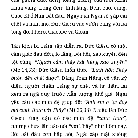
khua vang trong đêm tĩnh lặng. Đêm cuối cùng.
Cuộc Khổ Nạn bắt đầu. Ngày mai Ngài sẽ gặp cái
chết và nấm mồ. Đức Giêsu vào vườn cùng với ba
tông đồ: Phêrô, Giacôbê và Gioan.
Tấn kịch bi thảm sắp diễn ra, Đức Giêsu có một
cảm giác đau đớn, lo lắng, bồi hồi, xao xuyến đến
tột cùng:
“Người cảm thấy hãi hùng xao xuyến”
(Mc 14,33); Đức Giêsu thổn thức:
“Linh hồn Thầy
buồn đến chết được”.
Đấng Toàn Năng, cố vấn kỳ
diệu, người chiến thắng sự chết và tử thần, lại
xem ra ngã quỵ trước viễn tượng khổ giá. Ngài
yêu cầu các môn đệ giúp đỡ:
“Anh em ở lại đây
mà canh thức với Thầy”
(Mt 26,38). Nhiều lần Đức
Giêsu từng dặn dò các môn đệ
“canh thức”,
nhưng chưa lần nào nói “với Thầy” như hôm nay.
Rồi bắt đầu cơn hấp hối, Ngài sấp mặt xuống