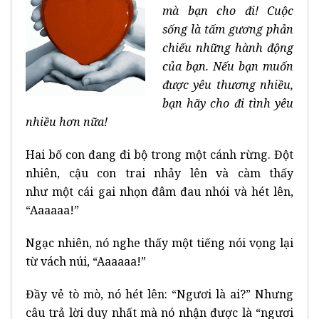
mà bạn cho đi! Cuộc
sống là tấm gương phản
chiếu những hành động
của bạn. Nếu bạn muốn
được yêu thương nhiều,
bạn hãy cho đi tình yêu
nhiều hơn nữa!
Hai bố con đang đi bộ trong một cánh rừng. Đột
nhiên, cậu con trai nhảy lên và càm thấy
như một cái gai nhọn đâm đau nhói và hét lên,
“Aaaaaa!”
Ngạc nhiên, nó nghe thấy một tiếng nói vọng lại
từ vách núi, “Aaaaaa!”
Đầy vẻ tò mò, nó hét lên: “Ngươi là ai?” Nhưng
câu trả lời duy nhất mà nó nhận được là “ngươi