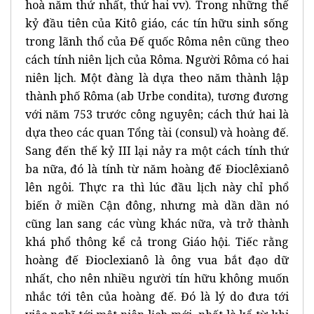
hoà năm thứ nhất, thứ hai vv). Trong những thế
kỷ đầu tiên của Kitô giáo, các tín hữu sinh sống
trong lãnh thổ của Đế quốc Rôma nên cũng theo
cách tính niên lịch của Rôma. Người Rôma có hai
niên lịch. Một đàng là dựa theo năm thành lập
thành phố Rôma (ab Urbe condita), tương đương
với năm 753 trước công nguyên; cách thứ hai là
dựa theo các quan Tổng tài (consul) và hoàng đế.
Sang đến thế kỷ III lại nảy ra một cách tính thứ
ba nữa, đó là tính từ năm hoàng đế Đioclêxianô
lên ngôi. Thực ra thì lúc đầu lịch này chỉ phổ
biến ở miền Cận đông, nhưng mà dần dần nó
cũng lan sang các vùng khác nữa, và trở thành
khá phổ thông kể cả trong Giáo hội. Tiếc rằng
hoàng đế Đioclexianô là ông vua bắt đạo dữ
nhất, cho nên nhiều người tín hữu không muốn
nhắc tới tên của hoàng đế. Đó là lý do đưa tới