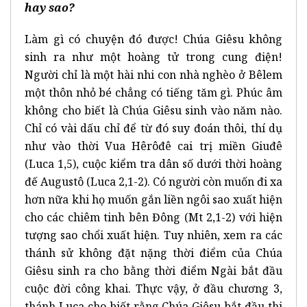
hay sao?
Làm gì có chuyện đó được! Chúa Giêsu không
sinh ra như một hoàng tử trong cung điện!
Người chỉ là một hài nhi con nhà nghèo ở Bêlem
một thôn nhỏ bé chẳng có tiếng tăm gì. Phúc âm
không cho biết là Chúa Giêsu sinh vào năm nào.
Chỉ có vài dấu chỉ để từ đó suy đoán thôi, thí dụ
như vào thời Vua Hêrôđê cai trị miền Giuđê
(Luca 1,5), cuộc kiểm tra dân số dưới thời hoàng
đế Augustô (Luca 2,1-2). Có người còn muốn đi xa
hơn nữa khi họ muốn gắn liền ngôi sao xuất hiện
cho các chiêm tinh bên Đông (Mt 2,1-2) với hiện
tượng sao chổi xuất hiện. Tuy nhiên, xem ra các
thánh sử không đặt nặng thời điểm của Chúa
Giêsu sinh ra cho bằng thời điểm Ngài bắt đầu
cuộc đời công khai. Thực vậy, ở đầu chương 3,
thánh Luca cho biết rằng Chúa Giêsu bắt đầu thi