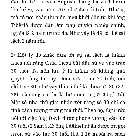
đầu kể từ khi vua Augustô băng hà và Tibêriô
lên kế vị, vào năm 767 như đã nói trên. Nhưng
mà có nơi khác thì niên hiệu khởi đầu từ khi ông
Tibêriô được đặt làm phụ quyền nhiếp chính,
nghĩa là 2 năm trước đó. Như vậy là đã có thể sai
lệch 2 năm rồi.
2/ Một lý do khác đưa tới sự sai lệch là thánh
Luca nói rằng Chúa Giêsu bắt đầu sứ vụ vào trạc
30 tuổi. Ta nên lưu ý là thánh sử không quả
quyết rằng lúc ấy Chúa vừa tròn 30 tuổi, mà
chỉ
trạc 30: như vậy thì có thể là chưa tới 30 (27-
28) mà cũng có thể là hơn một tí (32-33 gì đó).
Một số nhà chú giải nhận xét rằng số 30 chỉ có
tính cách tượng trưng mà thôi. Theo họ, Cựu ước
nói tới việc ông Đavit được phong vương vào lúc
30 tuổi (2 Sam 5,4); ông Edêkiel nhân được ơn gọi
ngôn sứ vào lúc 30 tuổi (Ed 1,1); ngoài ra sách