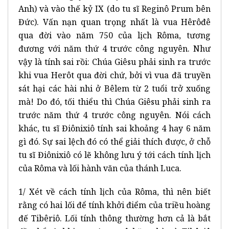
Anh) và vào thế kỷ IX (do tu sĩ Reginô Prum bên
Đức). Vấn nạn quan trọng nhất là vua Hêrôđê
qua đời vào năm 750 của lịch Rôma, tương
đương với năm thứ 4 trước công nguyên. Như
vậy là tính sai rồi: Chúa Giêsu phải sinh ra trước
khi vua Herôt qua đời chứ, bởi vì vua đã truyền
sát hại các hài nhi ở Bêlem từ 2 tuổi trở xuống
mà! Do đó, tối thiểu thì Chúa Giêsu phải sinh ra
trước năm thứ 4 trước công nguyên. Nói cách
khác, tu sĩ Điônixiô tính sai khoảng 4 hay 6 năm
gì đó. Sự sai lệch đó có thể giải thích được, ở chỗ
tu sĩ Điônixiô có lẽ không lưu ý tới cách tính lịch
của Rôma và lối hành văn của thánh Luca.
1/ Xét về cách tính lịch của Rôma, thì nên biết
rằng có hai lối để tính khởi điểm của triều hoàng
đế Tibêriô. Lối tính thông thường hơn cả là bắt