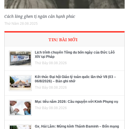
Cách lòng ghen tị ngăn cản hạnh phúc
Thứ Năm 28.08.2025
TIN/ BÀI MỚI
Lịch trình chuyến Tông du bốn ngày của Đức Lêô
XIV tại Pháp
Thứ Bảy 08.08.2026
Kết thúc Đại hội Giáo lý toàn quốc lần thứ VII (03 –
06/8/2026) – Bản ghi nhớ
Thứ Bảy 08.08.2026
Mục tiêu năm 2026: Cầu nguyện với Kinh Phụng vụ
Thứ Bảy 08.08.2026
Gx. Hải Lâm: Mừng kính Thánh Đaminh – Bổn mạng