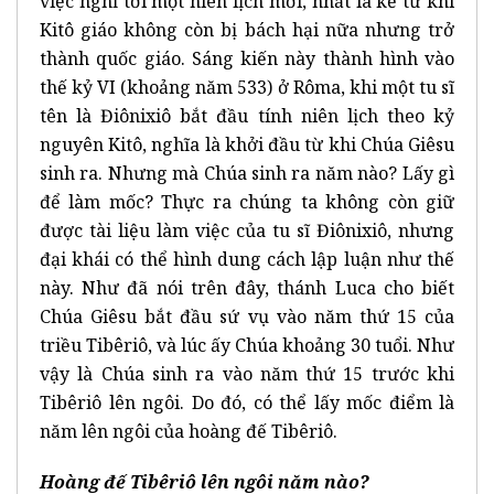
việc nghĩ tới một niên lịch mới, nhất là kể từ khi
Kitô giáo không còn bị bách hại nữa nhưng trở
thành quốc giáo. Sáng kiến này thành hình vào
thế kỷ VI (khoảng năm 533) ở Rôma, khi một tu sĩ
tên là Điônixiô bắt đầu tính niên lịch theo kỷ
nguyên Kitô, nghĩa là khởi đầu từ khi Chúa Giêsu
sinh ra. Nhưng mà Chúa sinh ra năm nào? Lấy gì
để làm mốc? Thực ra chúng ta không còn giữ
được tài liệu làm việc của tu sĩ Điônixiô, nhưng
đại khái có thể hình dung cách lập luận như thế
này. Như đã nói trên đây, thánh Luca cho biết
Chúa Giêsu bắt đầu sứ vụ vào năm thứ 15 của
triều Tibêriô, và lúc ấy Chúa khoảng 30 tuổi. Như
vậy là Chúa sinh ra vào năm thứ 15 trước khi
Tibêriô lên ngôi. Do đó, có thể lấy mốc điểm là
năm lên ngôi của hoàng đế Tibêriô.
Hoàng đế Tibêriô lên ngôi năm nào?