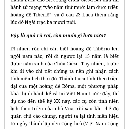
hành sứ mạng “vào năm thứ mười lăm dưới triều
hoàng đế Tibêriô”, và ở câu 23 Luca thêm rằng
lúc đó Ngài trạc ba mươi tuổi.
Vậy là quá rõ rồi, còn muốn gì hơn nữa?
Dĩ nhiên rồi: chỉ cần biết hoàng đế Tibêriô lên
ngôi năm nào, rồi đi ngược lại 15 năm là biết
được năm sinh của Chúa Giêsu. Tuy nhiên, trước
khi đi vào chi tiết chúng ta nên ghi nhận cách
tính niên lịch thời đó. Thánh Luca tính theo triều
đại của một hoàng đế Rôma, một phương pháp
khá thịnh hành kể cả tại Việt Nam trước đây, thí
dụ cho đến thế kỷ XX này, các cụ còn tính niên
lịch theo triều của nhà Vua; rồi sau khi chế độ
quân chủ cáo chung, người ta lại tính niên hiệu
từ ngày thành lập nền Cộng hoà (Việt Nam Cộng