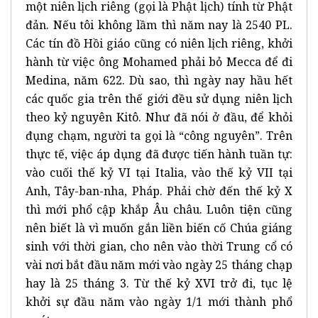
một niên lịch riêng (gọi là Phật lịch) tính từ Phật
đản. Nếu tôi không lầm thì năm nay là 2540 PL.
Các tín đồ Hồi giáo cũng có niên lịch riêng, khởi
hành từ việc ông Mohamed phải bỏ Mecca để đi
Medina, năm 622. Dù sao, thì ngày nay hầu hết
các quốc gia trên thế giới đều sử dụng niên lịch
theo kỷ nguyên Kitô. Như đã nói ở đầu, để khỏi
đụng chạm, người ta gọi là “công nguyên”. Trên
thực tế, việc áp dụng đã được tiến hành tuần tự:
vào cuối thế kỷ VI tại Italia, vào thế kỷ VII tại
Anh, Tây-ban-nha, Pháp. Phải chờ đến thế kỷ X
thì mới phổ cập khắp Âu châu. Luôn tiện cũng
nên biết là vì muốn gắn liền biến cố Chúa giáng
sinh với thời gian, cho nên vào thời Trung cổ có
vài nơi bắt đầu năm mới vào ngày 25 tháng chạp
hay là 25 tháng 3. Từ thế kỷ XVI trở đi, tục lệ
khởi sự đầu năm vào ngày 1/1 mới thành phổ