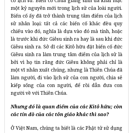
cố lịch sử. Biến cố Chúa giáng sinh đã khai mạc
một kỷ nguyên mới trong lịch sử của loài người.
Biến cố ấy đã trở thành trung tâm điểm của lịch
sử nhân loại: tất cả các biến cố khác đều quy
chiếu vào đó, nghĩa là dựa vào đó mà tính, hoặc
là trước khi đức Giêsu sinh ra hay là sau khi đức
Giêsu sinh ra. Sở dĩ các Kitô hữu đặt biến cố đức
Giêsu sinh ra làm trung tâm điểm của lịch sử là
bởi vì họ tin rằng đức Giêsu không phải chỉ là
một vĩ nhân xuất chúng, nhưng là Thiên Chúa đã
làm người, đi vào lịch sử của con người, chia sẻ
kiếp sống của con người, để rồi dẫn đưa con
người về với Thiên Chúa.
Nhưng đó là quan điểm của các Kitô hữu; còn
các tín đồ của các tôn giáo khác thì sao?
Ở Việt Nam, chúng ta biết là các Phật tử sử dụng