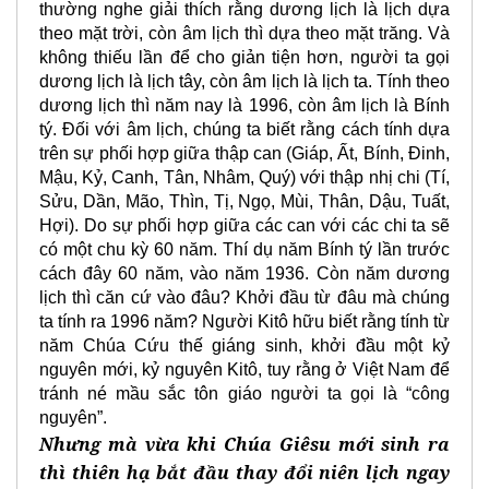
thường nghe giải thích rằng dương lịch là lịch dựa
theo mặt trời, còn âm lịch thì dựa theo mặt trăng. Và
không thiếu lần để cho giản tiện hơn, người ta gọi
dương lịch là lịch tây, còn âm lịch là lịch ta. Tính theo
dương lịch thì năm nay là 1996, còn âm lịch là Bính
tý. Đối với âm lịch, chúng ta biết rằng cách tính dựa
trên sự phối hợp giữa thập can (Giáp, Ất, Bính, Đinh,
Mậu, Kỷ, Canh, Tân, Nhâm, Quý) với thập nhị chi (Tí,
Sửu, Dần, Mão, Thìn, Tị, Ngọ, Mùi, Thân, Dậu, Tuất,
Hợi). Do sự phối hợp giữa các can với các chi ta sẽ
có một chu kỳ 60 năm. Thí dụ năm Bính tý lần trước
cách đây 60 năm, vào năm 1936. Còn năm dương
lịch thì căn cứ vào đâu? Khởi đầu từ đâu mà chúng
ta tính ra 1996 năm? Người Kitô hữu biết rằng tính từ
năm Chúa Cứu thế giáng sinh, khởi đầu một kỷ
nguyên mới, kỷ nguyên Kitô, tuy rằng ở Việt Nam để
tránh né mầu sắc tôn giáo người ta gọi là “công
nguyên”.
Nhưng mà vừa khi Chúa Giêsu mới sinh ra
thì thiên hạ bắt đầu thay đổi niên lịch ngay