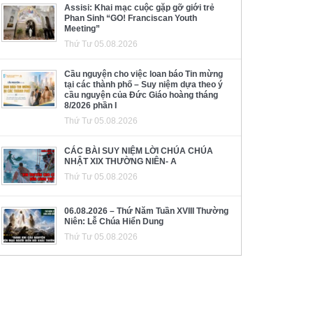
Assisi: Khai mạc cuộc gặp gỡ giới trẻ
Phan Sinh “GO! Franciscan Youth
Meeting”
Thứ Tư 05.08.2026
Cầu nguyện cho việc loan báo Tin mừng
tại các thành phố – Suy niệm dựa theo ý
cầu nguyện của Đức Giáo hoàng tháng
8/2026 phần I
Thứ Tư 05.08.2026
CÁC BÀI SUY NIỆM LỜI CHÚA CHÚA
NHẬT XIX THƯỜNG NIÊN- A
Thứ Tư 05.08.2026
06.08.2026 – Thứ Năm Tuần XVIII Thường
Niên: Lễ Chúa Hiển Dung
Thứ Tư 05.08.2026