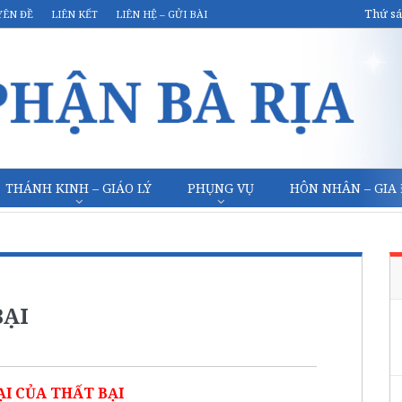
Thứ sá
YÊN ĐỀ
LIÊN KẾT
LIÊN HỆ – GỬI BÀI
THÁNH KINH – GIÁO LÝ
PHỤNG VỤ
HÔN NHÂN – GIA
BẠI
ẠI CỦA THẤT BẠI