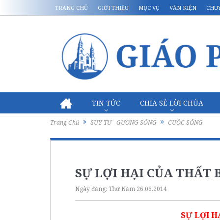
TRANG CHỦ
GIỚI THIỆU
MỤC VỤ
VĂN KIỆN
CHU
TIN TỨC
CHIA SẺ LỜI CHÚA
Trang Chủ
SUY TƯ - GƯƠNG SỐNG
CUỘC SỐNG
SỰ LỢI HẠI CỦA THẤT 
Ngày đăng:
Thứ Năm 26.06.2014
SỰ LỢI H