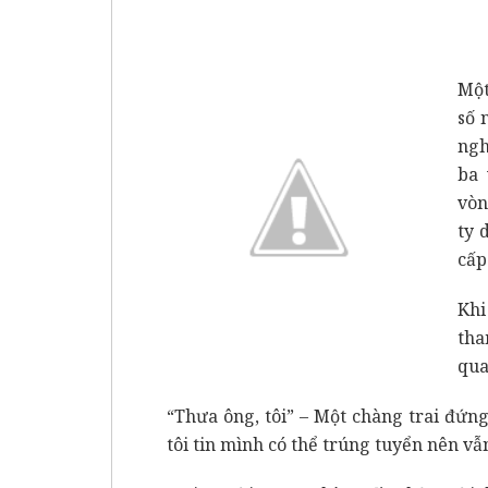
Mộ
số 
ngh
ba 
vòn
ty 
cấp
Khi
tha
qua
“Thưa ông, tôi” – Một chàng trai đứng
tôi tin mình có thể trúng tuyển nên v