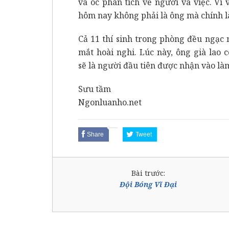
và óc phân tích về người và việc. Vì 
hôm nay không phải là ông mà chính là
Cả 11 thí sinh trong phòng đều ngạc 
mắt hoài nghi. Lúc này, ông già lao 
sẽ là người đầu tiên được nhận vào làm
Sưu tầm
Ngonluanho.net
Share
Tweet
Bài trước:
Đội Bóng Vĩ Đại