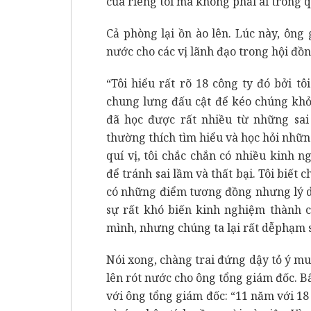
của riêng tôi mà không phải ai trong q
Cả phòng lại ồn ào lên. Lúc này, ông
nước cho các vị lãnh đạo trong hội đồn
“Tôi hiểu rất rõ 18 công ty đó bởi 
chung lưng đấu cật để kéo chúng khỏ
đã học được rất nhiều từ những sai 
thường thích tìm hiểu và học hỏi nhữ
quí vị, tôi chắc chắn có nhiều kinh 
để tránh sai lầm và thất bại. Tôi biế
có những điểm tương đồng nhưng lý do
sự rất khó biến kinh nghiệm thành c
mình, nhưng chúng ta lại rất dễphạm s
Nói xong, chàng trai đứng dậy tỏ ý mu
lên rót nước cho ông tổng giám đốc. B
với ông tổng giám đốc: “11 năm với 18