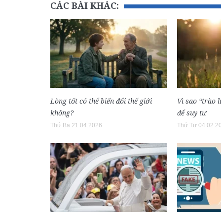
CÁC BÀI KHÁC:
Lòng tốt có thể biến đổi thế giới
Vì sao “trào 
không?
để suy tư
Thứ Ba 21.04.2026
Thứ Tư 04.02.2