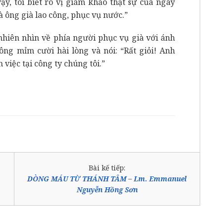
vậy, tôi biết rõ vị giám khảo thật sự của ngày
 ông già lao công, phục vụ nước.”
nhiên nhìn về phía người phục vụ già với ánh
công mỉm cười hài lòng và nói: “Rất giỏi! Anh
 việc tại công ty chúng tôi.”
Bài kế tiếp:
DÒNG MÁU TỪ THÁNH TÂM – Lm. Emmanuel
Nguyễn Hồng Sơn