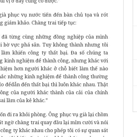
uí vị ở đây cũng có được.”
 già phục vụ nước tiến đến bàn chủ tọa và rót
g giám khảo. Chàng trai tiếp tục:
tôi đã từng cùng những đồng nghiệp của mình
i bờ vực phá sản. Tuy không thành nhưng tôi
lầm khiến công ty thất bại. Đa số chúng ta
ng kinh nghiệm để thành công, nhưng khác với
nghiệm hơn người khác ở chỗ biết làm thế nào
t chắc những kinh nghiệm để thành công thường
 đểdẫn đến thất bại thì luôn khác nhau. Thật
ông của người khác thành của cải của chính
ai lầm của kẻ khác.”
ốn đi ra khỏi phòng. Ông phục vụ già lại chồm
ất ngờ chàng trai quay đầu lại mỉm cười và nói
 công ty khác nhau cho phép tôi có sự quan sát