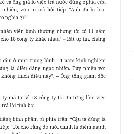
kể cả ông già lo việc trà nước đứng ởphía cửa
nhiên, vừa tò mò hỏi tiếp: “Anh đã bị loại
có nghĩa gì?”
ột nhân viên bình thường nhưng tôi có 11 năm
cho 18 công ty khác nhau” – Rất tự tin, chàng
nh đều ở mức trung bình. 11 năm kinh nghiệm
úng là điều đáng ngạc nhiên. Tuy nhiên với
i không thích điều này”. – Ông tổng giám đốc
ty mà tại vì 18 công ty tôi đã từng làm việc
rả lời tỉnh bơ.
tiếng bình phẩm từ phía trên: “Cậu ta đúng là
tiếp: “Tôi cho rằng đó mới chính là điểm mạnh