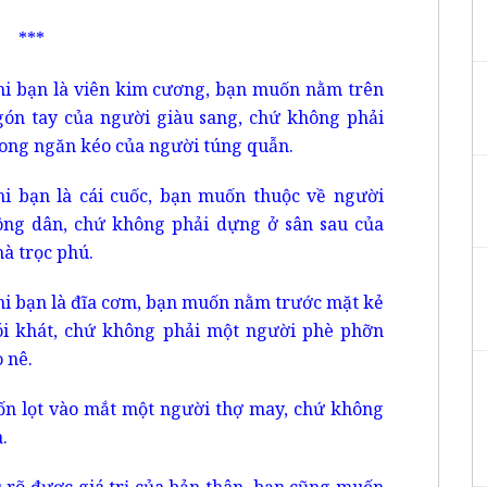
***
hi bạn là viên kim cương, bạn muốn nằm trên
gón tay của người giàu sang, chứ không phải
rong ngăn kéo của người túng quẫn.
hi bạn là cái cuốc, bạn muốn thuộc về người
ông dân, chứ không phải dựng ở sân sau của
à trọc phú.
hi bạn là đĩa cơm, bạn muốn nằm trước mặt kẻ
ói khát, chứ không phải một người phè phỡn
 nê.
uốn lọt vào mắt một người thợ may, chứ không
.
ểu rõ được giá trị của bản thân, bạn cũng muốn