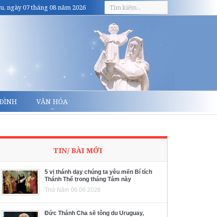
u, ngày 07 tháng 08 năm 2026
 ĐÌNH
VĂN HÓA
TIN/ BÀI MỚI
5 vị thánh dạy chúng ta yêu mến Bí tích
Thánh Thể trong tháng Tám này
Thứ Năm 06.08.2026
Đức Thánh Cha sẽ tông du Uruguay,