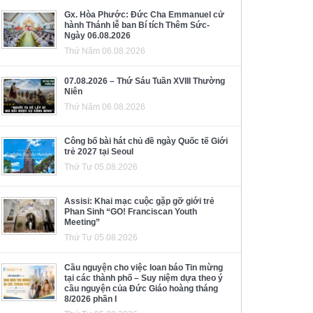
Gx. Hòa Phước: Đức Cha Emmanuel cử
hành Thánh lễ ban Bí tích Thêm Sức-
Ngày 06.08.2026
Thứ Năm 06.08.2026
07.08.2026 – Thứ Sáu Tuần XVIII Thường
Niên
Thứ Năm 06.08.2026
Công bố bài hát chủ đề ngày Quốc tế Giới
trẻ 2027 tại Seoul
Thứ Tư 05.08.2026
Assisi: Khai mạc cuộc gặp gỡ giới trẻ
Phan Sinh “GO! Franciscan Youth
Meeting”
Thứ Tư 05.08.2026
Cầu nguyện cho việc loan báo Tin mừng
tại các thành phố – Suy niệm dựa theo ý
cầu nguyện của Đức Giáo hoàng tháng
8/2026 phần I