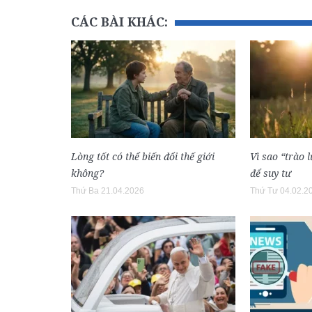
CÁC BÀI KHÁC:
Lòng tốt có thể biến đổi thế giới
Vì sao “trào 
không?
để suy tư
Thứ Ba 21.04.2026
Thứ Tư 04.02.2