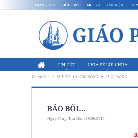
TRANG CHỦ
GIỚI THIỆU
MỤC VỤ
VĂN KIỆN
CHU
TIN TỨC
CHIA SẺ LỜI CHÚA
Trang Chủ
SUY TƯ - GƯƠNG SỐNG
CUỘC SỐNG
BẢO BỐI…
Ngày đăng:
Thứ Năm 19.06.2014
B