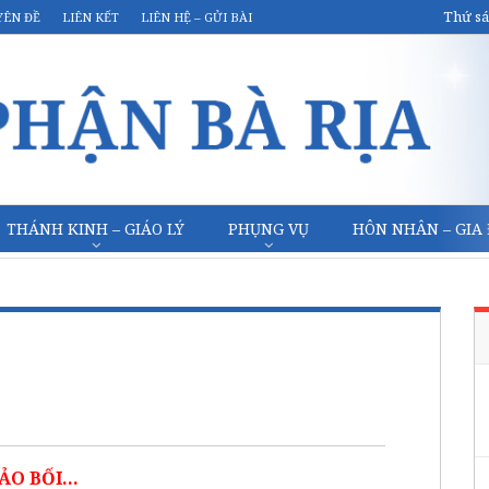
Thứ sá
YÊN ĐỀ
LIÊN KẾT
LIÊN HỆ – GỬI BÀI
THÁNH KINH – GIÁO LÝ
PHỤNG VỤ
HÔN NHÂN – GIA
ẢO BỐI…