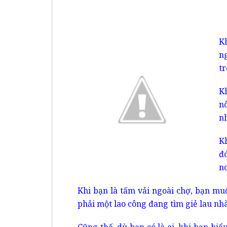
K
n
t
K
n
nh
K
đ
no
Khi bạn là tấm vải ngoài chợ, bạn m
phải một lao công đang tìm giẻ lau nhà
Cũng thế, dù bạn có là ai, khi bạn hi