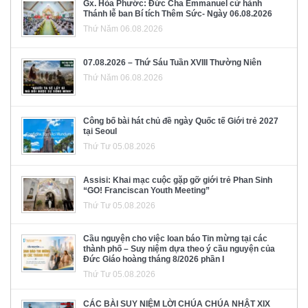
Gx. Hòa Phước: Đức Cha Emmanuel cử hành
Thánh lễ ban Bí tích Thêm Sức- Ngày 06.08.2026
Thứ Năm 06.08.2026
07.08.2026 – Thứ Sáu Tuần XVIII Thường Niên
Thứ Năm 06.08.2026
Công bố bài hát chủ đề ngày Quốc tế Giới trẻ 2027
tại Seoul
Thứ Tư 05.08.2026
Assisi: Khai mạc cuộc gặp gỡ giới trẻ Phan Sinh
“GO! Franciscan Youth Meeting”
Thứ Tư 05.08.2026
Cầu nguyện cho việc loan báo Tin mừng tại các
thành phố – Suy niệm dựa theo ý cầu nguyện của
Đức Giáo hoàng tháng 8/2026 phần I
Thứ Tư 05.08.2026
CÁC BÀI SUY NIỆM LỜI CHÚA CHÚA NHẬT XIX