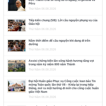
Đức Thánh Cha sẽ tông du Uruguay, Argentina và
Pêru
Thứ Năm 06.08.2026
Tiếp kiến chung (5/8): Lời cầu nguyện phụng vụ của
Giáo hội
Thứ Năm 06.08.2026
Năm thời điểm để cầu nguyện khi đang đi trên
đường
Thứ Năm 06.08.2026
Assisi chứng kiến làn sóng hành hương tăng vọt
trong năm kỷ niệm 800 năm Thánh
Thứ Năm 06.08.2026
Đại hội Huấn giáo Phục vụ Công cuộc loan báo Tin
mừng Toàn quốc lần thứ VII – Khép lại trong hiệp
thông, mở ra một hướng đi mới cho công cuộc huấn
giáo Việt Nam
Thứ Năm 06.08.2026