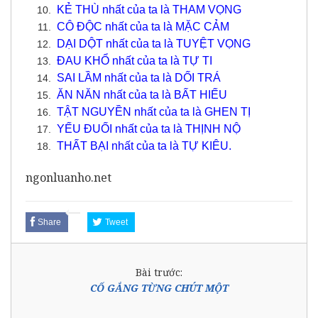
KẺ THÙ nhất của ta là THAM VỌNG
CÔ ĐỘC nhất của ta là MẶC CẢM
DẠI DỘT nhất của ta là TUYỆT VỌNG
ĐAU KHỔ nhất của ta là TỰ TI
SAI LẦM nhất của ta là DỐI TRÁ
ĂN NĂN nhất của ta là BẤT HIẾU
TẬT NGUYỀN nhất của ta là GHEN TỊ
YẾU ĐUỐI nhất của ta là THỊNH NỘ
THẤT BẠI nhất của ta là TỰ KIÊU.
ngonluanho.net
Share
Tweet
Bài trước:
CỐ GẮNG TỪNG CHÚT MỘT