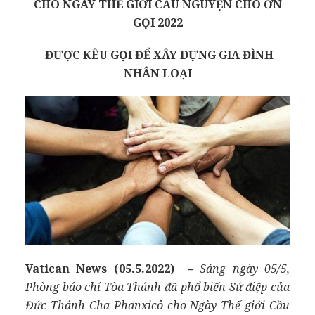
CHO NGÀY THẾ GIỚI CẦU NGUYỆN CHO ƠN
GỌI 2022
ĐƯỢC KÊU GỌI ĐỂ XÂY DỰNG GIA ĐÌNH
NHÂN LOẠI
Vatican News
(05.5.2022)
–
Sáng ngày 05/5,
Phòng báo chí Tòa Thánh đã phổ biến Sứ điệp của
Đức Thánh Cha Phanxicô cho Ngày Thế giới Cầu