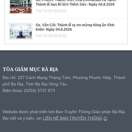
Thánh lễ ban Bí tích Thêm Sức- Ngày 04.8.2026
Thứ Tư 05.08.2026
Gx. Văn Côi: Thánh lễ tạ ơn mừng hồng ân Vĩnh
khấn- Ngày 04.8.2026
Thứ Tư 05.08.2026
TÒA GIÁM MỤC BÀ RỊA
Địa chỉ: 227 Cách Mạng Tháng Tám, Phường Phước Hiệp, Thành
phố Bà Rịa, Tỉnh Bà Rịa Vũng Tàu.
Điện thoại: (0254) 3737 873
Website được phát triển bởi Ban Truyền Thông Giáo phận Bà Rịa.
Bài viết và ý kiến, xin
LIÊN HỆ BAN TRUYỀN THÔNG