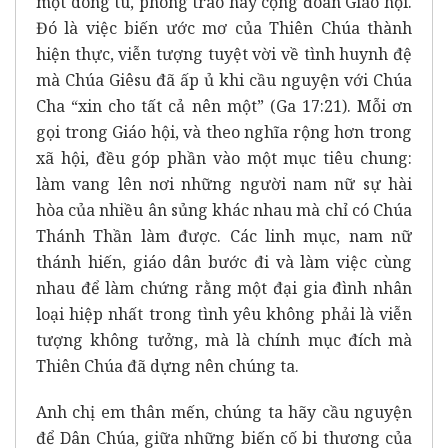
một dòng tu, phong trào hay cộng đoàn Giáo hội.
Đó là việc biến ước mơ của Thiên Chúa thành
hiện thực, viễn tượng tuyệt vời về tình huynh đệ
mà Chúa Giêsu đã ấp ủ khi cầu nguyện với Chúa
Cha “xin cho tất cả nên một” (Ga 17:21). Mỗi ơn
gọi trong Giáo hội, và theo nghĩa rộng hơn trong
xã hội, đều góp phần vào một mục tiêu chung:
làm vang lên nơi những người nam nữ sự hài
hòa của nhiều ân sủng khác nhau mà chỉ có Chúa
Thánh Thần làm được. Các linh mục, nam nữ
thánh hiến, giáo dân bước đi và làm việc cùng
nhau để làm chứng rằng một đại gia đình nhân
loại hiệp nhất trong tình yêu không phải là viễn
tượng không tưởng, mà là chính mục đích mà
Thiên Chúa đã dựng nên chúng ta.
Anh chị em thân mến, chúng ta hãy cầu nguyện
để Dân Chúa, giữa những biến cố bi thương của