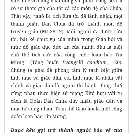
vực mục vụ cùng hoạt động và quan trọng hơn là
có sự tham gia của tất cả các môn đệ của Chúa.
Thật vậy, “nhờ Bí tích Rửa tội đã lãnh nhận, mọi
thành phần Dân Chúa đã trở thành môn đệ
truyền giáo (Mt 28,19). Mỗi người đã được rửa
tội, bất kể chức vụ của mình trong Giáo hội và
mức độ giáo dục đức tin của mình, đều là một
chủ thể tích cực của công cuộc loan báo Tin
Mừng” (Tông huấn
Evangelii gaudium
, 120).
Chúng ta phải đề phòng tâm lý tách biệt giữa
linh mục và giáo dân, coi linh mục là nhân vật
chính và giáo dân là người thi hành, đồng thời
cùng nhau thực hiện sứ mạng Kitô hữu với tư
cách là Đoàn Dân Chúa duy nhất, giáo dân và
mục tử cùng nhau. Toàn thể Giáo hội là một cộng
đoàn loan báo Tin Mừng.
Được kêu gọi trở thành người bảo vệ của