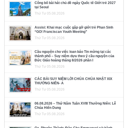
Công bố bài hát chủ đề ngày Quốc tế Giới trẻ 2027
tại Seoul
Thứ Tư 05.08.2026
Assisi: Khai mạc cuộc gặp gỡ giới trẻ Phan Sinh
“GO! Franciscan Youth Meeting”
Thứ Tư 05.08.2026
Cầu nguyện cho việc loan báo Tin mừng tại các
thành phố – Suy niệm dựa theo ý cầu nguyện của
Đức Giáo hoàng tháng 8/2026 phần I
Thứ Tư 05.08.2026
CÁC BÀI SUY NIỆM LỜI CHÚA CHÚA NHẬT XIX
THƯỜNG NIÊN- A
Thứ Tư 05.08.2026
06.08.2026 – Thứ Năm Tuần XVIII Thường Niên: Lễ
Chúa Hiển Dung
Thứ Tư 05.08.2026
Gx. Phước Thành: Đức Cha Emmanuel cử hành