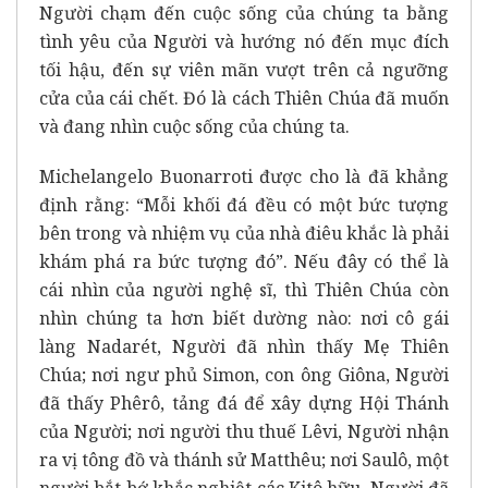
Người chạm đến cuộc sống của chúng ta bằng
tình yêu của Người và hướng nó đến mục đích
tối hậu, đến sự viên mãn vượt trên cả ngưỡng
cửa của cái chết. Đó là cách Thiên Chúa đã muốn
và đang nhìn cuộc sống của chúng ta.
Michelangelo Buonarroti được cho là đã khẳng
định rằng: “Mỗi khối đá đều có một bức tượng
bên trong và nhiệm vụ của nhà điêu khắc là phải
khám phá ra bức tượng đó”. Nếu đây có thể là
cái nhìn của người nghệ sĩ, thì Thiên Chúa còn
nhìn chúng ta hơn biết dường nào: nơi cô gái
làng Nadarét, Người đã nhìn thấy Mẹ Thiên
Chúa; nơi ngư phủ Simon, con ông Giôna, Người
đã thấy Phêrô, tảng đá để xây dựng Hội Thánh
của Người; nơi người thu thuế Lêvi, Người nhận
ra vị tông đồ và thánh sử Matthêu; nơi Saulô, một
người bắt bớ khắc nghiệt các Kitô hữu, Người đã