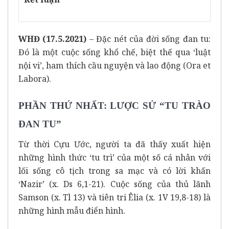
WHĐ (17.5.2021)
– Đặc nét của đời sống đan tu:
Đó là một cuộc sống khổ chế, biệt thế qua ‘luật
nội vi’, ham thích cầu nguyện và lao động (Ora et
Labora).
PHẦN THỨ NHẤT: LƯỢC SỬ “TU TRÀO
ĐAN TU”
Từ thời Cựu Ước, người ta đã thấy xuất hiện
những hình thức ‘tu trì’ của một số cá nhân với
lối sống cô tịch trong sa mạc và có lời khấn
‘Nazir’ (x. Ds 6,1-21). Cuộc sống của thủ lãnh
Samson (x. Tl 13) và tiên tri Êlia (x. 1V 19,8-18) là
những hình mẫu điển hình.