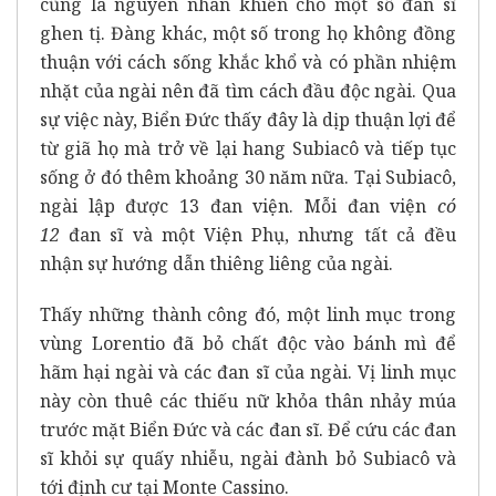
cũng là nguyên nhân khiến cho một số đan sĩ
ghen tị. Đàng khác, một số trong họ không đồng
thuận với cách sống khắc khổ và có phần nhiệm
nhặt của ngài nên đã tìm cách đầu độc ngài. Qua
sự việc này, Biển Đức thấy đây là dịp thuận lợi để
từ giã họ mà trở về lại hang Subiacô và tiếp tục
sống ở đó thêm khoảng 30 năm nữa. Tại Subiacô,
ngài lập được 13 đan viện. Mỗi đan viện
có
12
đan sĩ và một Viện Phụ, nhưng tất cả đều
nhận sự hướng dẫn thiêng liêng của ngài.
Thấy những thành công đó, một linh mục trong
vùng Lorentio đã bỏ chất độc vào bánh mì để
hãm hại ngài và các đan sĩ của ngài. Vị linh mục
này còn thuê các thiếu nữ khỏa thân nhảy múa
trước mặt Biển Đức và các đan sĩ. Để cứu các đan
sĩ khỏi sự quấy nhiễu, ngài đành bỏ Subiacô và
tới định cư tại Monte Cassino.