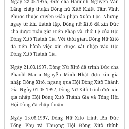
Ngày 22.05.1975, Đức cha Đaminh Nguyễn Văn
Lãng chấp thuận Dòng nữ Xitô Khiết Tâm Vĩnh
Phước thuộc quyền Giáo phận Xuân Lộc. Nhưng
ngay từ khi thành lập, Dòng nữ Xitô đã xin Đức
cha được tuân giữ Hiến Pháp và Thói Lệ của Hội
Dòng Xitô Thánh Gia. Với thời gian, Dòng Nữ Xitô
đã tiến hành việc xin được sát nhập vào Hội
Dòng Xitô Thánh Gia.
Ngày 21.03.1997, Dòng Nữ Xitô đã trình Đức cha
Phaolô Maria Nguyễn Minh Nhật đơn xin gia
nhập Dòng Xitô, ngang qua Hội Dòng Xitô Thánh
Gia. Ngày 01.05.1997, Dòng Nữ Xitô trình đơn xin
gia nhập Hội Dòng Xitô Thánh Gia và Tổng Hội
Hội Dòng đã chấp thuận.
Ngày 15.08.1997, Dòng Nữ Xitô trình lên Đức
Tổng Phụ và Thượng Hội Đồng Xitô thỉnh