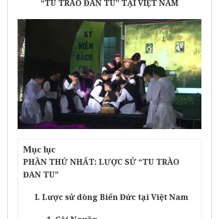
“TU TRÀO ĐAN TU’’ TẠI VIỆT NAM
Mục lục
PHẦN THỨ NHẤT: LƯỢC SỬ “TU TRÀO
ĐAN TU”
I. Lược sử dòng Biển Đức tại Việt Nam