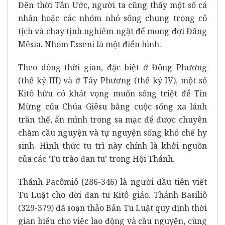
Đến thời Tân Ước, người ta cũng thấy một số cá
nhân hoặc các nhóm nhỏ sống chung trong cô
tịch và chay tịnh nghiêm ngặt để mong đợi Đấng
Mêsia. Nhóm Esseni là một điển hình.
Theo dòng thời gian, đặc biệt ở Đông Phương
(thế kỷ III) và ở Tây Phương (thế kỷ IV), một số
Kitô hữu có khát vọng muốn sống triệt để Tin
Mừng của Chúa Giêsu bằng cuộc sống xa lánh
trần thế, ẩn mình trong sa mạc để được chuyên
chăm cầu nguyện và tự nguyện sống khổ chế hy
sinh. Hình thức tu trì này chính là khởi nguồn
của các ‘Tu trào đan tu’ trong Hội Thánh.
Thánh Pacômiô (286-346) là người đầu tiên viết
Tu Luật cho đời đan tu Kitô giáo. Thánh Basiliô
(329-379) đã soạn thảo Bản Tu Luật quy định thời
gian biểu cho việc lao động và cầu nguyện, cùng