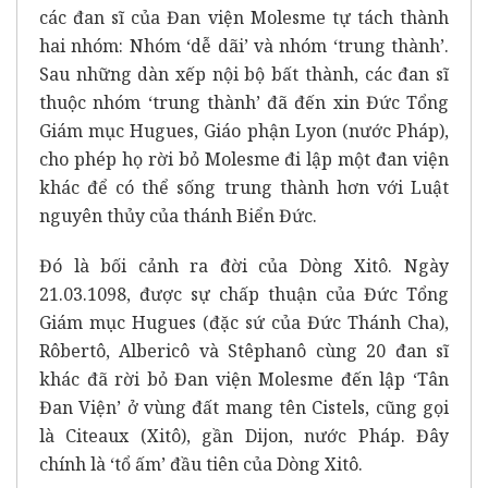
các đan sĩ của Đan viện Molesme tự tách thành
hai nhóm: Nhóm ‘dễ dãi’ và nhóm ‘trung thành’.
Sau những dàn xếp nội bộ bất thành, các đan sĩ
thuộc nhóm ‘trung thành’ đã đến xin Đức Tổng
Giám mục Hugues, Giáo phận Lyon (nước Pháp),
cho phép họ rời bỏ Molesme đi lập một đan viện
khác để có thể sống trung thành hơn với Luật
nguyên thủy của thánh Biển Đức.
Đó là bối cảnh ra đời của Dòng Xitô. Ngày
21.03.1098, được sự chấp thuận của Đức Tổng
Giám mục Hugues (đặc sứ của Đức Thánh Cha),
Rôbertô, Albericô và Stêphanô cùng 20 đan sĩ
khác đã rời bỏ Đan viện Molesme đến lập ‘Tân
Đan Viện’ ở vùng đất mang tên Cistels, cũng gọi
là Citeaux (Xitô), gần Dijon, nước Pháp. Đây
chính là ‘tổ ấm’ đầu tiên của Dòng Xitô.