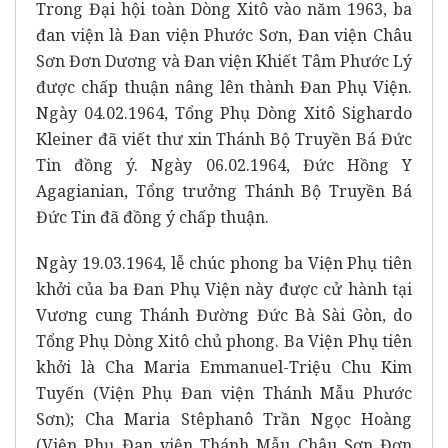
Trong Đại hội toàn Dòng Xitô vào năm 1963, ba
đan viện là Đan viện Phước Sơn, Đan viện Châu
Sơn Đơn Dương và Đan viện Khiết Tâm Phước Lý
được chấp thuận nâng lên thành Đan Phụ Viện.
Ngày 04.02.1964, Tổng Phụ Dòng Xitô Sighardo
Kleiner đã viết thư xin Thánh Bộ Truyền Bá Đức
Tin đồng ý. Ngày 06.02.1964, Đức Hồng Y
Agagianian, Tổng trưởng Thánh Bộ Truyền Bá
Đức Tin đã đồng ý chấp thuận.
Ngày 19.03.1964, lễ chúc phong ba Viện Phụ tiên
khởi của ba Đan Phụ Viện này được cử hành tại
Vương cung Thánh Đường Đức Bà Sài Gòn, do
Tổng Phụ Dòng Xitô chủ phong. Ba Viện Phụ tiên
khởi là Cha Maria Emmanuel-Triệu Chu Kim
Tuyến (Viện Phụ Đan viện Thánh Mẫu Phước
Sơn); Cha Maria Stêphanô Trần Ngọc Hoàng
(Viện Phụ Đan viện Thánh Mẫu Châu Sơn Đơn