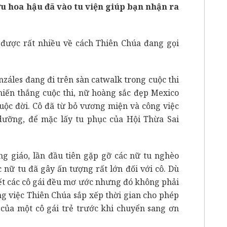
u hoa hậu đã vào tu viện giúp bạn nhận ra
t được rất nhiều về cách Thiên Chúa đang gọi
nzáles đang đi trên sàn catwalk trong cuộc thi
hiến thắng cuộc thi, nữ hoàng sắc đẹp Mexico
uộc đời. Cô đã từ bỏ vương miện và công việc
ưỡng, để mặc lấy tu phục của Hội Thừa Sai
ng giáo, lần đầu tiên gặp gỡ các nữ tu nghèo
 nữ tu đã gây ấn tượng rất lớn đối với cô. Dù
ết các cô gái đều mơ ước nhưng đó không phải
ằng việc Thiên Chúa sắp xếp thời gian cho phép
 của một cô gái trẻ trước khi chuyển sang ơn