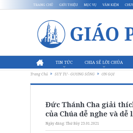
TRANG CHỦ
GIỚI THIỆU
MỤC VỤ
VĂN KIỆN
CHU
TIN TỨC
CHIA SẺ LỜI CHÚA
Trang Chủ
SUY TƯ - GƯƠNG SỐNG
ƠN GỌI
Đức Thánh Cha giải thích
của Chúa dễ nghe và dễ 
Ngày đăng:
Thứ Bảy 23.01.2021