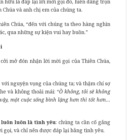
ín hữu là đáp lại lời mời gọi đó, hiến dâng trọn
 Chúa và anh chị em của chúng ta.
hiên Chúa, “đến với chúng ta theo hàng nghìn
c, qua những sự kiện vui hay buồn.”
i
cởi mở đón nhận lời mời gọi của Thiên Chúa,
c với nguyện vọng của chúng ta; và thậm chí sợ
khe và không thoải mái: “
Ồ không, tôi sẽ không
 vậy, một cuộc sống bình lặng hơn thì tốt hơn…
luôn luôn là tình yêu
: chúng ta cần cố gắng
 gọi, và chỉ nên được đáp lại bằng tình yêu.