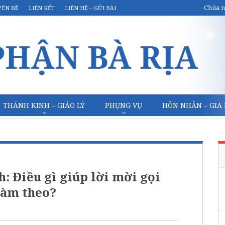
Chúa n
YÊN ĐỀ
LIÊN KẾT
LIÊN HỆ – GỬI BÀI
THÁNH KINH – GIÁO LÝ
PHỤNG VỤ
HÔN NHÂN – GIA
: Điều gì giúp lời mời gọi
làm theo?