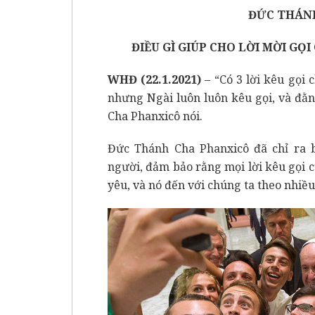
ĐỨC THÁNH
ĐIỀU GÌ GIÚP CHO LỜI MỜI GỌ
WHĐ (22.1.2021)
– “Có 3 lời kêu gọi 
nhưng Ngài luôn luôn kêu gọi, và đằn
Cha Phanxicô nói.
Đức Thánh Cha Phanxicô đã chỉ ra 
người, đảm bảo rằng mọi lời kêu gọi c
yêu, và nó đến với chúng ta theo nhiều