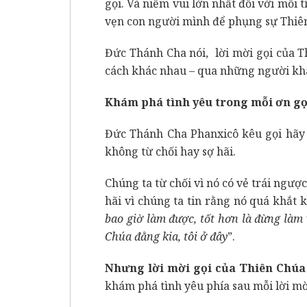
gọi. Và niềm vui lớn nhất đối với mỗi t
vẹn con người mình để phụng sự Thiên
Đức Thánh Cha nói, lời mời gọi của T
cách khác nhau – qua những người khá
Khám phá tình yêu trong mỗi ơn gọ
Đức Thánh Cha Phanxicô kêu gọi hãy 
không từ chối hay sợ hãi.
Chúng ta từ chối vì nó có vẻ trái ngượ
hãi vì chúng ta tin rằng nó quá khắt 
bao giờ làm được, tốt hơn là đừng làm
Chúa đằng kia, tôi ở đây
”.
Nhưng lời mời gọi của Thiên Chúa 
khám phá tình yêu phía sau mỗi lời mời