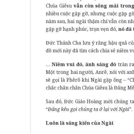
Chúa Giêsu
vẫn còn sống mãi trong
nhiều cuộc gặp gỡ, nhưng cuộc gặp gỡ
năm sau, hai ngài thậm chí vẫn còn n
gặp gỡ hạnh phúc, trọn vẹn đó,
nó đã 
Đức Thánh Cha lưu ý rằng hậu quả của
đồ mới này đã tìm cách chia sẻ niềm vu
…
Niềm vui đó, ánh sáng đó
tràn ra
Một trong hai người, Anrê, nói với a
sẽ gọi là Phêrô khi Ngài gặp ông – “C
chắc chắn chắn Chúa Giêsu là Đấng Mê
Sau đó, Đức Giáo Hoàng mời chúng ta
“
Đấng kêu gọi chúng ta ở lại với Ngài
”.
Luôn là sáng kiến của Ngài