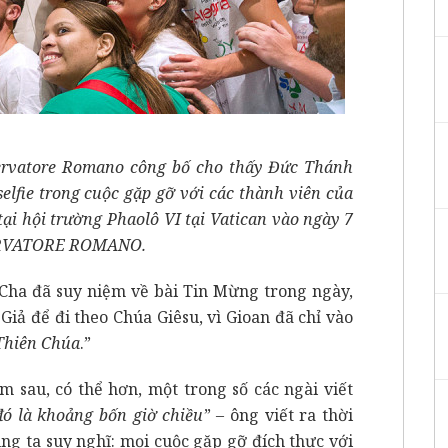
ervatore Romano công bố cho thấy Đức Thánh
elfie trong cuộc gặp gỡ với các thành viên của
ại hội trường Phaolô VI tại Vatican vào ngày 7
SERVATORE ROMANO.
Cha đã suy niệm về bài Tin Mừng trong ngày,
Giả để đi theo Chúa Giêsu, vì Gioan đã chỉ vào
 Thiên Chúa
.”
m sau, có thể hơn, một trong số các ngài viết
đó là khoảng bốn giờ chiều
” – ông viết ra thời
ng ta suy nghĩ: mọi cuộc gặp gỡ đích thực với