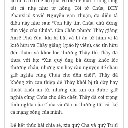
lại tất cả có thể bỏ qua, có thể để mất. Trong lòng
tất cả nhẹ như tơ hồng. Tôi tớ Chúa, ĐHY
Phanxicô Xaviê Nguyễn Văn Thuận, đã diễn tả
điều này như sau: “Con hãy tìm Chúa, chứ đừng
tìm việc của Chúa”. Còn Chân phước Thầy giảng
Anrê Phú Yên, khi bị bắt và bị án tử hình vì là
kitô hữu và Thầy giảng (giáo lý viên), các tín hữu
đến thăm và khóc lóc thương Thầy thì Thầy đã
thưa với họ: “Xin quý ông bà đừng khóc lóc
thương cháu, nhưng xin hãy cầu nguyện để cháu
giữ nghĩa cùng Chúa cho đến chết”. Thầy đã
không xin can thiệp để Thầy khỏi bị tù đày hay
thoát khỏi án tử, nhưng chỉ xin ơn được giữ
nghĩa cùng Chúa cho đến chết. Thầy đã coi trọng
tình nghĩa của Chúa và đã coi thường tất cả, kể
cả mạng sống của mình.
Để kết thúc bài chia sẻ, xin quý Cha và quý Tu sĩ