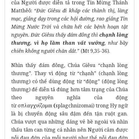
của Người được diễn tả trong Tin Mừng Thánh
Matthêô: “
Đức Giêsu đi khắp các thành thị, làng
mạc, giảng dạy trong các hội đường, rao giảng Tin
Mừng Nước Trời và chữa hết các bệnh hoạn tật
nguyền. Đức Giêsu thấy đám đông thì
chạnh lòng
thương, vì họ lầm than vất vưởng
, như bầy
chiên không người chăn dắt
.” (Mt 9,35-36).
Nhìn thấy đám đông, Chúa Giêsu “chạnh lòng
thương”. Thay vì động từ “chạnh” (chạnh lòng
thương) có thể dùng động từ “động” (động lòng
thương) để diễn tả đúng hơn tâm trạng của Chúa
theo nguyên nghĩa của động
từ σπλαγχνίζομαι
(
splagchnizomai) trong Hy ngữ
là bị chuyển động sâu đậm đến tận ruột gan.
Chúa vượt qua những dáng vẻ bề ngoài và nhìn
thấu tâm can từng cá nhân nên Người cảm được
nỗi đau đớn của mỗi người như thể nỗi đau đớn