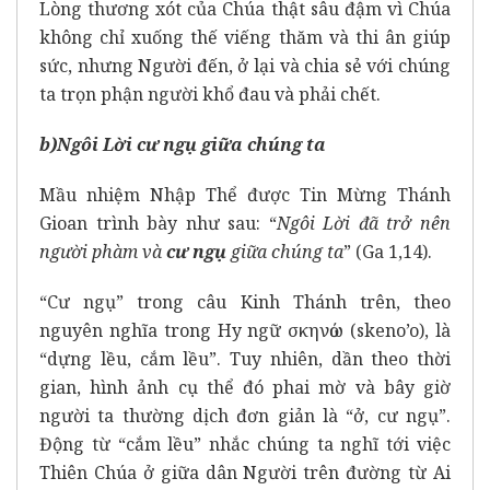
Lòng thương xót của Chúa thật sâu đậm vì Chúa
không chỉ xuống thế viếng thăm và thi ân giúp
sức, nhưng Người đến, ở lại và chia sẻ với chúng
ta trọn phận người khổ đau và phải chết.
b)
Ngôi Lời cư ngụ giữa chúng ta
Mầu nhiệm Nhập Thể được Tin Mừng Thánh
Gioan trình bày như sau: “
Ngôi Lời đã trở nên
người phàm và
cư ngụ
giữa chúng ta
” (Ga 1,14).
“Cư ngụ” trong câu Kinh Thánh trên, theo
nguyên nghĩa trong Hy ngữ σκηνόω (skeno’o), là
“dựng lều, cắm lều”. Tuy nhiên, dần theo thời
gian, hình ảnh cụ thể đó phai mờ và bây giờ
người ta thường dịch đơn giản là “ở, cư ngụ”.
Động từ “cắm lều” nhắc chúng ta nghĩ tới việc
Thiên Chúa ở giữa dân Người trên đường từ Ai