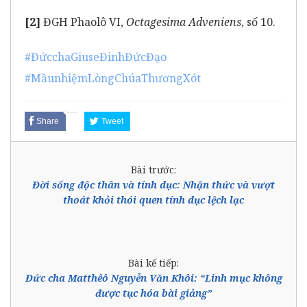
[2]
ĐGH Phaolô VI,
Octagesima Adveniens
, số 10.
#ĐứcchaGiuseĐinhĐứcĐạo
#MầunhiệmLòngChúaThươngXót
Share
Tweet
Bài trước:
Đời sống độc thân và tính dục: Nhận thức và vượt
thoát khỏi thói quen tính dục lệch lạc
Bài kế tiếp:
Đức cha Matthêô Nguyễn Văn Khôi: “Linh mục không
được tục hóa bài giảng”