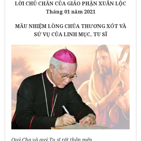
LỜI CHỦ CHĂN CỦA GIÁO PHẬN XUÂN LỘC
Tháng 01 năm 2021
MẦU NHIỆM LÒNG CHÚA THƯƠNG XÓT VÀ
SỨ VỤ CỦA LINH MỤC, TU SĨ
Quý Cha và quý Tu sĩ rất thân mến,