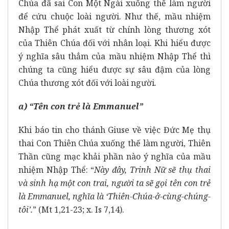
Chúa đã sai Con Một Ngài xuống thế làm người
để cứu chuộc loài người. Như thế, mầu nhiệm
Nhập Thể phát xuất từ chính lòng thương xót
của Thiên Chúa đối với nhân loại. Khi hiểu được
ý nghĩa sâu thẳm của mầu nhiệm Nhập Thể thì
chúng ta cũng hiểu được sự sâu đậm của lòng
Chúa thương xót đối với loài người
.
a) “Tên con trẻ là Emmanuel”
Khi báo tin cho thánh Giuse về việc Đức Mẹ thụ
thai Con Thiên Chúa xuống thế làm người, Thiên
Thần cũng mạc khải phần nào ý nghĩa của mầu
nhiệm Nhập Thể: “
Này đây, Trinh Nữ sẽ thụ thai
và sinh hạ một con trai, người ta sẽ gọi tên con trẻ
là Emmanuel, nghĩa là ‘Thiên-Chúa-ở-cùng-chúng-
tôi’.
” (Mt 1,21-23; x. Is 7,14).