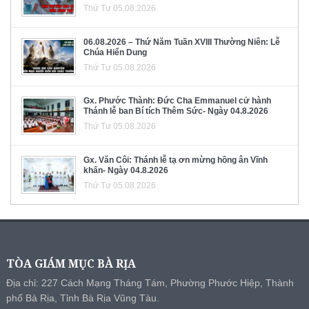
Thứ Tư 05.08.2026
06.08.2026 – Thứ Năm Tuần XVIII Thường Niên: Lễ
Chúa Hiển Dung
Thứ Tư 05.08.2026
Gx. Phước Thành: Đức Cha Emmanuel cử hành
Thánh lễ ban Bí tích Thêm Sức- Ngày 04.8.2026
Thứ Tư 05.08.2026
Gx. Văn Côi: Thánh lễ tạ ơn mừng hồng ân Vĩnh
khấn- Ngày 04.8.2026
Thứ Tư 05.08.2026
TÒA GIÁM MỤC BÀ RỊA
Địa chỉ: 227 Cách Mạng Tháng Tám, Phường Phước Hiệp, Thành
phố Bà Rịa, Tỉnh Bà Rịa Vũng Tàu.