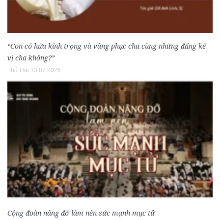
“Con có hứa kính trọng và vâng phục cha cùng những đấng kế
vị cha không?”
Thứ Hai 13.07.2026
Cộng đoàn nâng đỡ làm nên sức mạnh mục tử