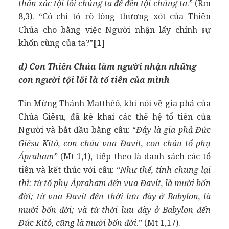
thân xác tội lỗi chúng ta để đền tội chúng ta
.” (Rm
8,3). “Có chi tỏ rõ lòng thương xót của Thiên
Chúa cho bằng việc Người nhận lấy chính sự
khốn cùng của ta?”
[1]
d) Con Thiên Chúa làm người nhận những
con người tội lỗi là tổ tiên của mình
Tin Mừng Thánh Matthêô, khi nói về gia phả của
Chúa Giêsu, đã kê khai các thế hệ tổ tiên của
Người và bắt đầu bằng câu: “
Đây là gia phả Đức
Giêsu Kitô, con cháu vua Đavít, con cháu tổ phụ
Ápraham”
(Mt 1,1), tiếp theo là danh sách các tổ
tiên và kết thúc với câu: “
Như thế, tính chung lại
thì: từ tổ phụ Ápraham đến vua Đavít, là mười bốn
đời; từ vua Đavít đến thời lưu đày ở Babylon, là
mười bốn đời; và từ thời lưu đày ở Babylon đến
Đức Kitô, cũng là mười bốn đời
.” (Mt 1,17).