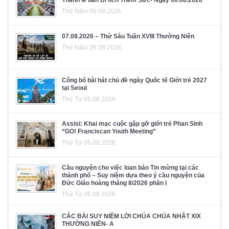
Thánh lễ ban Bí tích Thêm Sức- Ngày 06.08.2026
Thứ Năm 06.08.2026
07.08.2026 – Thứ Sáu Tuần XVIII Thường Niên
Thứ Năm 06.08.2026
Công bố bài hát chủ đề ngày Quốc tế Giới trẻ 2027
tại Seoul
Thứ Tư 05.08.2026
Assisi: Khai mạc cuộc gặp gỡ giới trẻ Phan Sinh
“GO! Franciscan Youth Meeting”
Thứ Tư 05.08.2026
Cầu nguyện cho việc loan báo Tin mừng tại các
thành phố – Suy niệm dựa theo ý cầu nguyện của
Đức Giáo hoàng tháng 8/2026 phần I
Thứ Tư 05.08.2026
CÁC BÀI SUY NIỆM LỜI CHÚA CHÚA NHẬT XIX
THƯỜNG NIÊN- A