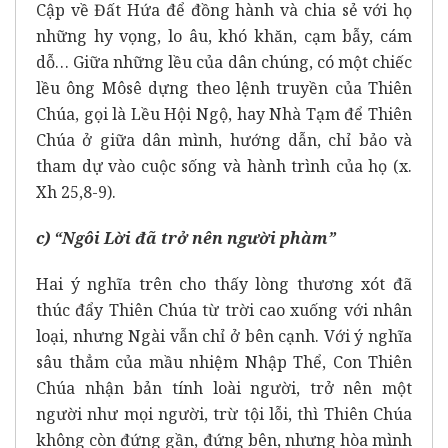
Cập về Đất Hứa để đồng hành và chia sẻ với họ
những hy vọng, lo âu, khó khăn, cạm bẫy, cám
dỗ… Giữa những lều của dân chúng, có một chiếc
lều ông Môsê dựng theo lệnh truyền của Thiên
Chúa, gọi là Lều Hội Ngộ, hay Nhà Tạm để Thiên
Chúa ở giữa dân mình, hướng dẫn, chỉ bảo và
tham dự vào cuộc sống và hành trình của họ (x.
Xh 25,8-9).
c) “Ngôi Lời đã trở nên người phàm”
Hai ý nghĩa trên cho thấy lòng thương xót đã
thúc đẩy Thiên Chúa từ trời cao xuống với nhân
loại, nhưng Ngài vẫn chỉ ở bên cạnh. Với ý nghĩa
sâu thẳm của mầu nhiệm Nhập Thể, Con Thiên
Chúa nhận bản tính loài người, trở nên một
người như mọi người, trừ tội lỗi, thì Thiên Chúa
không còn đứng gần, đứng bên, nhưng hòa mình