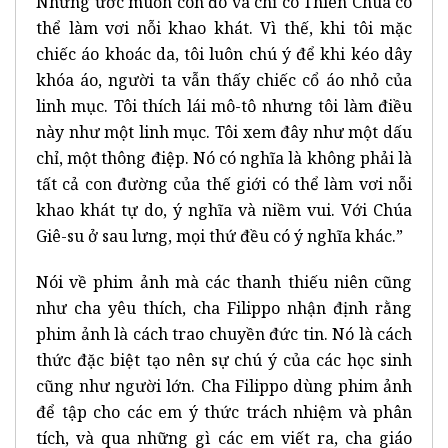
Nhưng ước muốn còn đó và chỉ có Thiên Chúa có
thể làm vơi nỗi khao khát. Vì thế, khi tôi mặc
chiếc áo khoác da, tôi luôn chú ý để khi kéo dây
khóa áo, người ta vẫn thấy chiếc cổ áo nhỏ của
linh mục. Tôi thích lái mô-tô nhưng tôi làm điều
này như một linh mục. Tôi xem đây như một dấu
chỉ, một thông điệp. Nó có nghĩa là không phải là
tất cả con đường của thế giới có thể làm vơi nỗi
khao khát tự do, ý nghĩa và niềm vui. Với Chúa
Giê-su ở sau lưng, mọi thứ đều có ý nghĩa khác.”
Nói về phim ảnh mà các thanh thiếu niên cũng
như cha yêu thích, cha Filippo nhận định rằng
phim ảnh là cách trao chuyền đức tin. Nó là cách
thức đặc biệt tạo nên sự chú ý của các học sinh
cũng như người lớn. Cha Filippo dùng phim ảnh
để tập cho các em ý thức trách nhiệm và phân
tích, và qua những gì các em viết ra, cha giáo