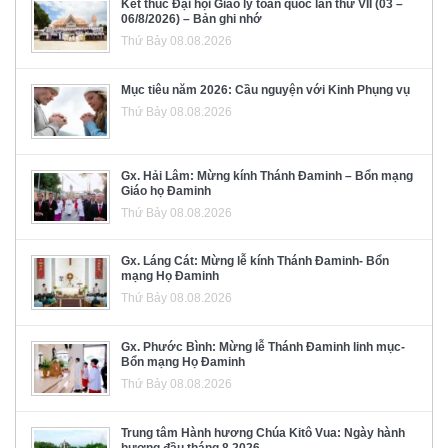
Kết thúc Đại hội Giáo lý toàn quốc lần thứ VII (03 –
06/8/2026) – Bản ghi nhớ
Thứ Bảy 08.08.2026
Mục tiêu năm 2026: Cầu nguyện với Kinh Phụng vụ
Thứ Bảy 08.08.2026
Gx. Hải Lâm: Mừng kính Thánh Đaminh – Bổn mạng
Giáo họ Đaminh
Thứ Bảy 08.08.2026
Gx. Láng Cát: Mừng lễ kính Thánh Đaminh- Bổn
mạng Họ Đaminh
Thứ Bảy 08.08.2026
Gx. Phước Bình: Mừng lễ Thánh Đaminh linh mục-
Bổn mạng Họ Đaminh
Thứ Bảy 08.08.2026
Trung tâm Hành hương Chúa Kitô Vua: Ngày hành
hương đầu tháng 8.2026