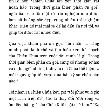
tin.Cô nói: “Thiên Chúa sắp xếp thời gian rất
hoàn hảo. Trong thời gian [biện phân ơn gọi],
ngài ban cho tôi một số trải nghiệm như được
làm nữ hoàng sắc đẹp, cùng nhiều trải nghiệm
khác. Điều đó mãi mãi sẽ để lại dấu ấn nơi tôi, và
giúp tôi được rất nhiều điều.”
Qua việc khám phá ơn gọi, “tôi nhận ra rằng
mình phải dành chỗ và tìm hiểu xem kế hoạch
của Thiên Chúa trên cuộc đời mình là gì. Trong
thời gian biện phân ơn gọi, cũng có những sợ hãi
và nghi ngờ, nhưng tình yêu mà Chúa thể hiện ra
mỗi ngày giúp tôi vượt qua bất kỳ sự chán nản
nào.”
Tôi nhận ra Thiên Chúa kêu gọi “tôi phục vụ Ngài
một cách triệt để”, tức là thay đổi “đời sống và
ôm lấy thập giá của Chúa Kitô chặt chẽ hơn.” “Xa