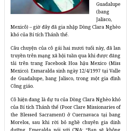
Guadalupe
(bang
Jalisco,
Mexicô) – giờ đây đã gia nhập Dòng Clara Nghèo
khó của Bí tích Thánh thể.
Câu chuyện của cô gái hai mươi tuổi này, đã lan
truyền trên mạng xã hội tuần qua khi được đăng
tải trên trang Facebook Hoa hậu Mexico (Miss
Mexico). Esmaralda sinh ngày 12/4/1997 tại Valle
de Guadalupe, bang Jalisco, trong một gia đình
Công giáo.
Cô hiện đang là dự tu của Dòng Clara Nghèo khó
của Bí tích Thánh thể (Poor Clare Missionaries of
the Blessed Sacrament) ở Cuernavaca tại bang
Morelos, sau khi rời bỏ nghề chuyên gia dinh
dưỡng. Emeralda nói với CNA: “Bạn sẽ không