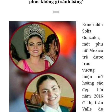
phúc không gì sánh bằng’
***
Esmeralda
Solís
Gonzáles,
một phụ
nữ Mexico
trẻ được
trao
vương
miện nữ
hoàng sắc
đẹp hồi
năm 2016
ở thị trấn
Valle de