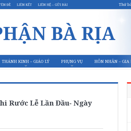
Thứ bả
YÊN ĐỀ
LIÊN KẾT
LIÊN HỆ – GỬI BÀI
THÁNH KINH – GIÁO LÝ
PHỤNG VỤ
HÔN NHÂN – GIA
nhi Rước Lễ Lần Đầu- Ngày