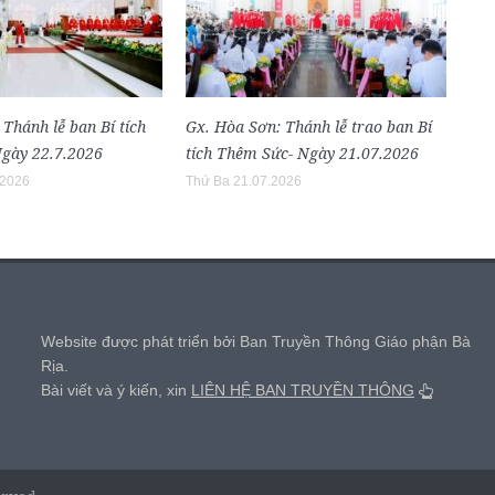
 Thánh lễ ban Bí tích
Gx. Hòa Sơn: Thánh lễ trao ban Bí
gày 22.7.2026
tích Thêm Sức- Ngày 21.07.2026
.2026
Thứ Ba 21.07.2026
,
Website được phát triển bởi Ban Truyền Thông Giáo phận Bà
Rịa.
Bài viết và ý kiến, xin
LIÊN HỆ BAN TRUYỀN THÔNG