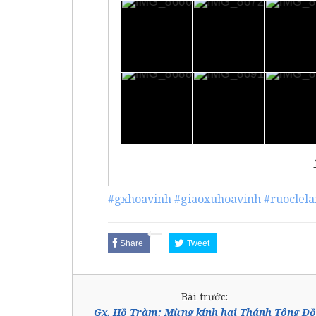
#gxhoavinh
#giaoxuhoavinh
#ruoclel
Share
Tweet
Bài trước:
Gx. Hồ Tràm: Mừng kính hai Thánh Tông Đồ