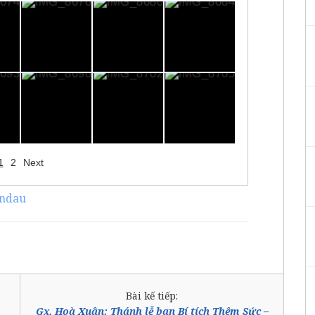
1
2
Next
andau
Bài kế tiếp:
Gx. Hoà Xuân: Thánh lễ ban Bí tích Thêm Sức –