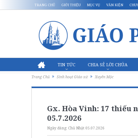
TRANG CHỦ
GIỚI THIỆU
MỤC VỤ
VĂN KIỆN
CHU
TIN TỨC
CHIA SẺ LỜI CHÚA
Trang Chủ
Sinh hoạt Giáo xứ
Xuyên Mộc
Gx. Hòa Vinh: 17 thiếu 
05.7.2026
Ngày đăng:
Chủ Nhật 05.07.2026