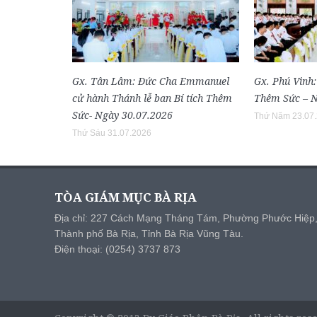
Gx. Tân Lâm: Đức Cha Emmanuel
Gx. Phú Vinh:
cử hành Thánh lễ ban Bí tích Thêm
Thêm Sức – N
Sức- Ngày 30.07.2026
Thứ Năm 23.07
Thứ Sáu 31.07.2026
TÒA GIÁM MỤC BÀ RỊA
Địa chỉ: 227 Cách Mạng Tháng Tám, Phường Phước Hiệp
Thành phố Bà Rịa, Tỉnh Bà Rịa Vũng Tàu.
Điện thoại: (0254) 3737 873