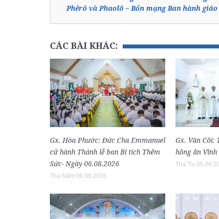
Phêrô và Phaolô – Bổn mạng Ban hành giáo
CÁC BÀI KHÁC:
Gx. Hòa Phước: Đức Cha Emmanuel
Gx. Văn Côi:
cử hành Thánh lễ ban Bí tích Thêm
hồng ân Vĩnh
Sức- Ngày 06.08.2026
Thứ Tư 05.08.2
Thứ Năm 06.08.2026