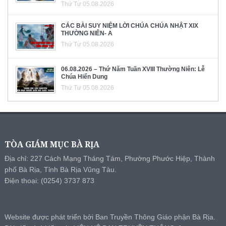
Thứ Tư 05.08.2026
CÁC BÀI SUY NIỆM LỜI CHÚA CHÚA NHẬT XIX
THƯỜNG NIÊN- A
Thứ Tư 05.08.2026
06.08.2026 – Thứ Năm Tuần XVIII Thường Niên: Lễ
Chúa Hiển Dung
Thứ Tư 05.08.2026
TÒA GIÁM MỤC BÀ RỊA
Địa chỉ: 227 Cách Mạng Tháng Tám, Phường Phước Hiệp, Thành
phố Bà Rịa, Tỉnh Bà Rịa Vũng Tàu.
Điện thoại: (0254) 3737 873
Website được phát triển bởi Ban Truyền Thông Giáo phận Bà Rịa.