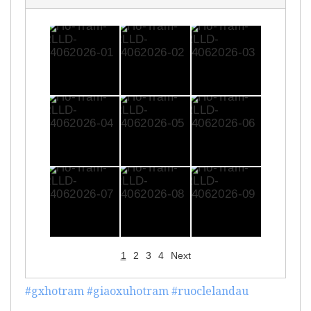
1
2
3
4
Next
#gxhotram
#giaoxuhotram
#ruoclelandau