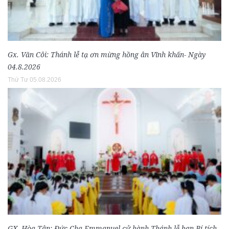
Gx. Văn Côi: Thánh lễ tạ ơn mừng hồng ân Vĩnh khấn- Ngày
04.8.2026
Thứ Tư 05.08.2026
GX. Hòa Tân: Đức Cha Emmanuel cử hành Thánh lễ ban Bí tích