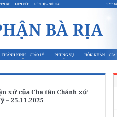
Thứ sá
YÊN ĐỀ
LIÊN KẾT
LIÊN HỆ – GỬI BÀI
THÁNH KINH – GIÁO LÝ
PHỤNG VỤ
HÔN NHÂN – GIA
hận xứ của Cha tân Chánh xứ
ỹ – 25.11.2025