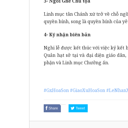
3- Ngồi Ghế Chủ tọa
Linh mục tân Chánh xứ trở về chỗ ngồi
quyền bính, song là quyền bính của y
4- Ký nhận biên bản
Nghi lễ được kết thúc với việc ký kết
Quản hạt sở tại và đại diện giáo dâ
phận và Linh mục Chưởng ấn.
#GxHoaSon
#GiaoXuHoaSon
#LeNhan
Share
Tweet