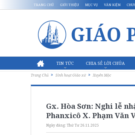
TRANG CHỦ
GIỚI THIỆU
MỤC VỤ
VĂN KIỆN
CHU
TIN TỨC
CHIA SẺ LỜI CHÚA
Trang Chủ
Sinh hoạt Giáo xứ
Xuyên Mộc
Gx. Hòa Sơn: Nghi lễ n
Phanxicô X. Phạm Văn V
Ngày đăng:
Thứ Tư 26.11.2025