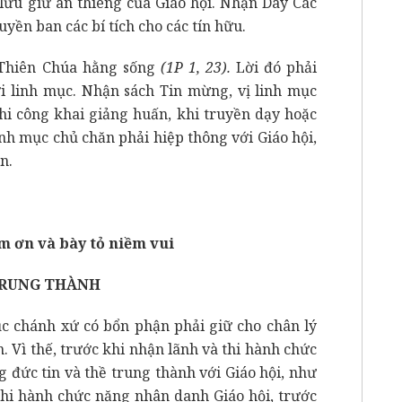
lưu giữ ân thiêng của Giáo hội. Nhận Dây Các
yền ban các bí tích cho các tín hữu.
a Thiên Chúa hằng sống
(1P 1, 23).
Lời đó phải
ỡi linh mục. Nhận sách Tin mừng, vị linh mục
hi công khai giảng huấn, khi truyền dạy hoặc
 linh mục chủ chăn phải hiệp thông với Giáo hội,
n.
m ơn và bày tỏ niềm vui
 TRUNG THÀNH
mục chánh xứ có bổn phận phải giữ cho chân lý
 Vì thế, trước khi nhận lãnh và thi hành chức
 đức tin và thề trung thành với Giáo hội, như
 thi hành chức năng nhân danh Giáo hội, trước