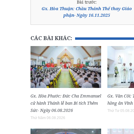
Bài trước:
Gx. Hòa Thuận: Chầu Thánh Thể thay Giáo
phận- Ngày 16.11.2025
CÁC BÀI KHÁC:
Gx. Hòa Phước: Đức Cha Emmanuel
Gx. Văn Côi:
cử hành Thánh lễ ban Bí tích Thêm
hồng ân Vĩnh
Sức- Ngày 06.08.2026
Thứ Tư 05.08.2
Thứ Năm 06.08.2026