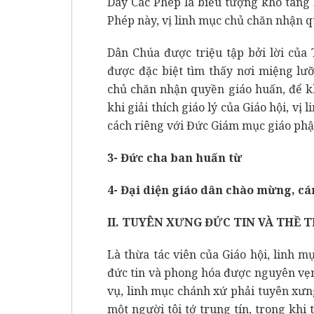
Dây Các Phép là biểu tượng kho tàng 
Phép này, vị linh mục chủ chăn nhận qu
Dân Chúa được triệu tập bởi lời củ
được đặc biệt tìm thấy nơi miệng lư
chủ chăn nhận quyền giáo huấn, để k
khi giải thích giáo lý của Giáo hội, vị
cách riêng với Đức Giám mục giáo phậ
3- Đức cha ban huấn từ
4- Đại diện giáo dân chào mừng, cá
II. TUYÊN XƯNG ĐỨC TIN VÀ THỀ
Là thừa tác viên của Giáo hội, linh 
đức tin và phong hóa được nguyên vẹn.
vụ, linh mục chánh xứ phải tuyên xưng
một người tôi tớ trung tín, trong khi