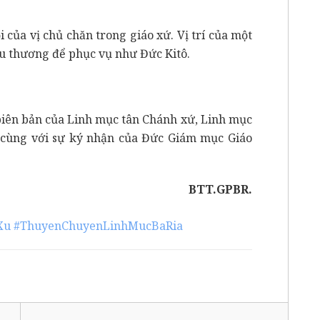
 của vị chủ chăn trong giáo xứ. Vị trí của một
êu thương để phục vụ như Đức Kitô.
 biên bản của Linh mục tân Chánh xứ, Linh mục
n, cùng với sự ký nhận của Đức Giám mục Giáo
BTT.GPBR.
Xu
#ThuyenChuyenLinhMucBaRia