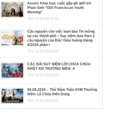
Assisi: Khai mạc cuộc gặp gỡ giới trẻ
Phan Sinh “GO! Franciscan Youth
Meeting”
Thứ Tư 05.08.2026
Cầu nguyện cho việc loan báo Tin mừng
tại các thành phố – Suy niệm dựa theo ý
cầu nguyện của Đức Giáo hoàng tháng
8/2026 phần I
Thứ Tư 05.08.2026
CÁC BÀI SUY NIỆM LỜI CHÚA CHÚA
NHẬT XIX THƯỜNG NIÊN- A
Thứ Tư 05.08.2026
06.08.2026 – Thứ Năm Tuần XVIII Thường
Niên: Lễ Chúa Hiển Dung
Thứ Tư 05.08.2026