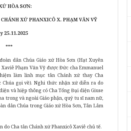
XỨ HÒA SƠN:
 CHÁNH XỨ PHANXICÔ X. PHẠM VĂN VỸ
y 25.11.2025
***
g đoàn dân Chúa Giáo xứ Hòa Sơn (Hạt Xuyên
ô Xaviê Phạm Văn Vỹ
được Đức cha Emmanuel
hiệm làm linh mục tân Chánh xứ thay Cha
Chúa gọi về). Nghi thức nhận xứ diễn ra do
iện và hiệp thông có Cha Tổng Đại diện Giuse
ha trong và ngoài Giáo phận, quý tu sĩ nam nữ,
àn dân Chúa trong Giáo xứ Hòa Sơn, Tân Lâm
ơn do Cha tân Chánh xứ Phanxicô Xaviê chủ tế.