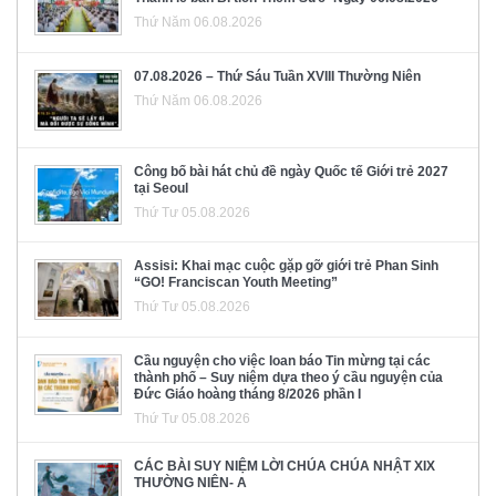
Thứ Năm 06.08.2026
07.08.2026 – Thứ Sáu Tuần XVIII Thường Niên
Thứ Năm 06.08.2026
Công bố bài hát chủ đề ngày Quốc tế Giới trẻ 2027
tại Seoul
Thứ Tư 05.08.2026
Assisi: Khai mạc cuộc gặp gỡ giới trẻ Phan Sinh
“GO! Franciscan Youth Meeting”
Thứ Tư 05.08.2026
Cầu nguyện cho việc loan báo Tin mừng tại các
thành phố – Suy niệm dựa theo ý cầu nguyện của
Đức Giáo hoàng tháng 8/2026 phần I
Thứ Tư 05.08.2026
CÁC BÀI SUY NIỆM LỜI CHÚA CHÚA NHẬT XIX
THƯỜNG NIÊN- A