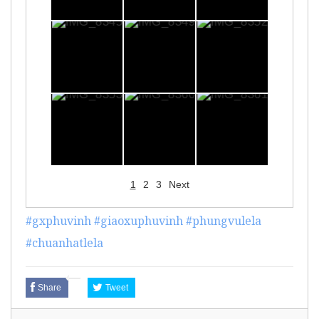
1
2
3
Next
#gxphuvinh
#giaoxuphuvinh
#phungvulela
#chuanhatlela
Share
Tweet