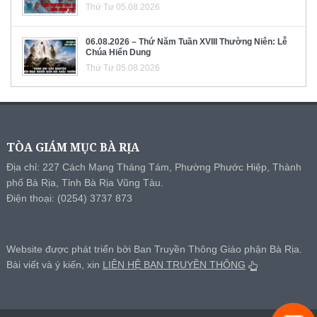
Thứ Tư 05.08.2026
06.08.2026 – Thứ Năm Tuần XVIII Thường Niên: Lễ
Chúa Hiển Dung
Thứ Tư 05.08.2026
TÒA GIÁM MỤC BÀ RỊA
Địa chỉ: 227 Cách Mạng Tháng Tám, Phường Phước Hiệp, Thành
phố Bà Rịa, Tỉnh Bà Rịa Vũng Tàu.
Điện thoại: (0254) 3737 873
Website được phát triển bởi Ban Truyền Thông Giáo phận Bà Rịa.
Bài viết và ý kiến, xin
LIÊN HỆ BAN TRUYỀN THÔNG