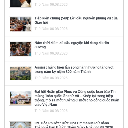
Thứ Năm 06.08.2026
Tiếp kiến chung (5/8): Lời cầu nguyện phụng vụ của
Giáo hội
Thứ Năm 06.08.2026
Năm thời điểm để cầu nguyện khi đang đi trên
đường
Thứ Năm 06.08.2026
Assisi chứng kiến làn sóng hành hương tăng vọt
trong năm kỷ niệm 800 năm Thánh
Thứ Năm 06.08.2026
Đại hội Huấn giáo Phục vụ Công cuộc loan báo Tin
mừng Toàn quốc lần thứ VII – Khép lại trong hiệp
thông, mở ra một hướng đi mới cho công cuộc huấn
giáo Việt Nam
Thứ Năm 06.08.2026
Gx. Hòa Phước: Đức Cha Emmanuel cử hành
Thánh lễ ban Bí tích Thêm Sức- Ngày 06.08.2026