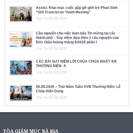
Assisi: Khai mạc cuộc gặp gỡ giới trẻ Phan Sinh
“GO! Franciscan Youth Meeting”
Thứ Tư 05.08.2026
Cầu nguyện cho việc loan báo Tin mừng tại các
thành phố – Suy niệm dựa theo ý cầu nguyện của
Đức Giáo hoàng tháng 8/2026 phần I
Thứ Tư 05.08.2026
CÁC BÀI SUY NIỆM LỜI CHÚA CHÚA NHẬT XIX
THƯỜNG NIÊN- A
Thứ Tư 05.08.2026
06.08.2026 – Thứ Năm Tuần XVIII Thường Niên: Lễ
Chúa Hiển Dung
Thứ Tư 05.08.2026
TÒA GIÁM MỤC BÀ RỊA