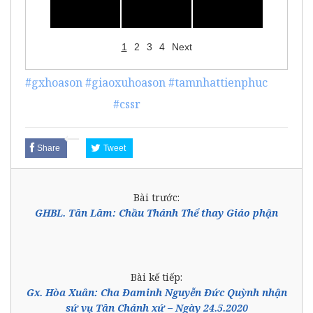
1
2
3
4
Next
#gxhoason
#giaoxuhoason
#tamnhattienphuc
#tienphuc #dcct
#cssr
#dongchuacuuthe
Share
Tweet
Bài trước:
GHBL. Tân Lâm: Chầu Thánh Thể thay Giáo phận
Bài kế tiếp:
Gx. Hòa Xuân: Cha Đaminh Nguyễn Đức Quỳnh nhận
sứ vụ Tân Chánh xứ – Ngày 24.5.2020