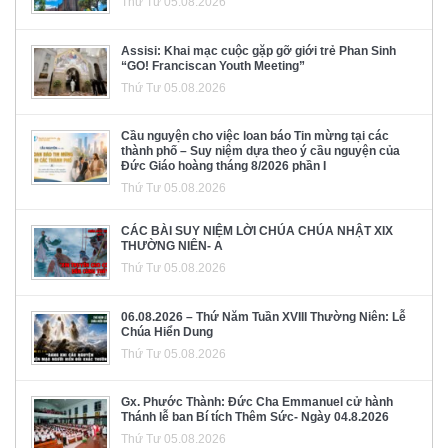
Thứ Tư 05.08.2026
Assisi: Khai mạc cuộc gặp gỡ giới trẻ Phan Sinh
“GO! Franciscan Youth Meeting”
Thứ Tư 05.08.2026
Cầu nguyện cho việc loan báo Tin mừng tại các
thành phố – Suy niệm dựa theo ý cầu nguyện của
Đức Giáo hoàng tháng 8/2026 phần I
Thứ Tư 05.08.2026
CÁC BÀI SUY NIỆM LỜI CHÚA CHÚA NHẬT XIX
THƯỜNG NIÊN- A
Thứ Tư 05.08.2026
06.08.2026 – Thứ Năm Tuần XVIII Thường Niên: Lễ
Chúa Hiển Dung
Thứ Tư 05.08.2026
Gx. Phước Thành: Đức Cha Emmanuel cử hành
Thánh lễ ban Bí tích Thêm Sức- Ngày 04.8.2026
Thứ Tư 05.08.2026