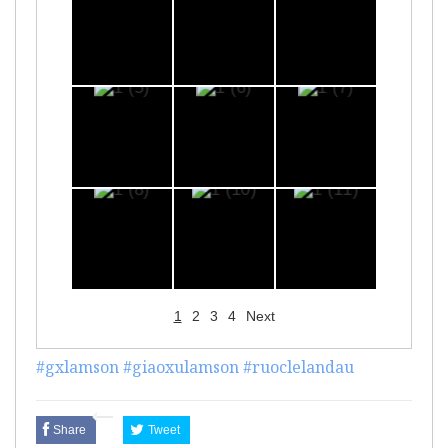
1
2
3
4
Next
#gxlamson
#giaoxulamson
#ruoclelandau
Share
Tweet