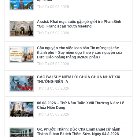
tại Seoul
Thứ Tư 05.08.2026
Assisi: Khai mạc cuộc gặp gỡ giới trẻ Phan Sinh
“GO! Franciscan Youth Meeting”
Thứ Tư 05.08.2026
Cầu nguyện cho việc loan báo Tin mừng tại các
thành phố – Suy niệm dựa theo ý cầu nguyện của
Đức Giáo hoàng tháng 8/2026 phần I
Thứ Tư 05.08.2026
CÁC BÀI SUY NIỆM LỜI CHÚA CHÚA NHẬT XIX
THƯỜNG NIÊN- A
Thứ Tư 05.08.2026
06.08.2026 – Thứ Năm Tuần XVIII Thường Niên: Lễ
Chúa Hiển Dung
Thứ Tư 05.08.2026
Gx. Phước Thành: Đức Cha Emmanuel cử hành
Thánh lễ ban Bí tích Thêm Sức- Ngày 04.8.2026