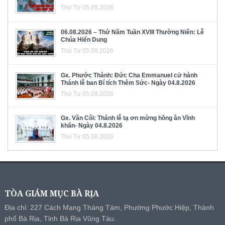
Thứ Tư 05.08.2026
06.08.2026 – Thứ Năm Tuần XVIII Thường Niên: Lễ
Chúa Hiển Dung
Thứ Tư 05.08.2026
Gx. Phước Thành: Đức Cha Emmanuel cử hành
Thánh lễ ban Bí tích Thêm Sức- Ngày 04.8.2026
Thứ Tư 05.08.2026
Gx. Văn Côi: Thánh lễ tạ ơn mừng hồng ân Vĩnh
khấn- Ngày 04.8.2026
Thứ Tư 05.08.2026
TÒA GIÁM MỤC BÀ RỊA
Địa chỉ: 227 Cách Mạng Tháng Tám, Phường Phước Hiệp, Thành
phố Bà Rịa, Tỉnh Bà Rịa Vũng Tàu.