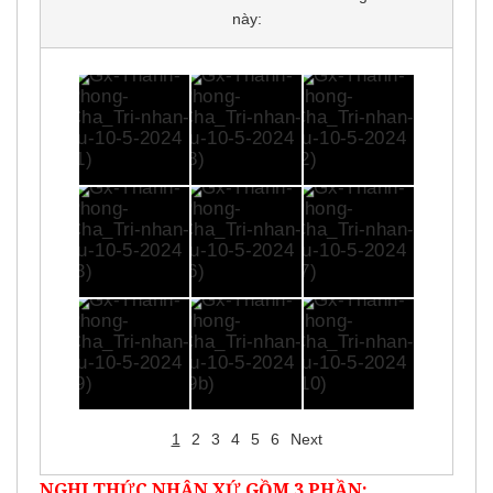
này:
1
2
3
4
5
6
Next
NGHI THỨC NHẬN XỨ GỒM 3 PHẦN: