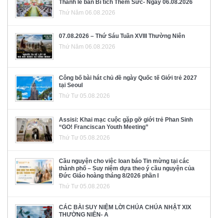
Thánh lễ ban Bí tích Thêm Sức- Ngày 06.08.2026
Thứ Năm 06.08.2026
07.08.2026 – Thứ Sáu Tuần XVIII Thường Niên
Thứ Năm 06.08.2026
Công bố bài hát chủ đề ngày Quốc tế Giới trẻ 2027
tại Seoul
Thứ Tư 05.08.2026
Assisi: Khai mạc cuộc gặp gỡ giới trẻ Phan Sinh
“GO! Franciscan Youth Meeting”
Thứ Tư 05.08.2026
Cầu nguyện cho việc loan báo Tin mừng tại các
thành phố – Suy niệm dựa theo ý cầu nguyện của
Đức Giáo hoàng tháng 8/2026 phần I
Thứ Tư 05.08.2026
CÁC BÀI SUY NIỆM LỜI CHÚA CHÚA NHẬT XIX
THƯỜNG NIÊN- A