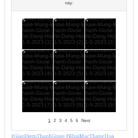
này:
1
2
3
4
5
6
Next
#GiaoDiemThanhGiuse
#KhaiMacThangHoa