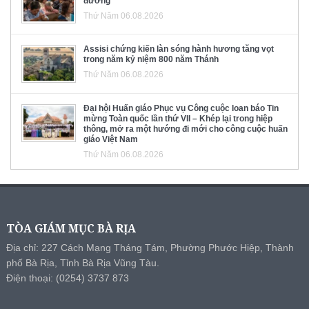
đường
Thứ Năm 06.08.2026
Assisi chứng kiến làn sóng hành hương tăng vọt
trong năm kỷ niệm 800 năm Thánh
Thứ Năm 06.08.2026
Đại hội Huấn giáo Phục vụ Công cuộc loan báo Tin
mừng Toàn quốc lần thứ VII – Khép lại trong hiệp
thông, mở ra một hướng đi mới cho công cuộc huấn
giáo Việt Nam
Thứ Năm 06.08.2026
TÒA GIÁM MỤC BÀ RỊA
Địa chỉ: 227 Cách Mạng Tháng Tám, Phường Phước Hiệp, Thành
phố Bà Rịa, Tỉnh Bà Rịa Vũng Tàu.
Điện thoại: (0254) 3737 873