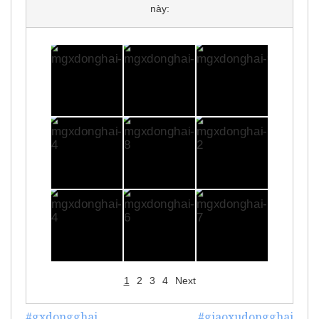
này:
1
2
3
4
Next
#gxdongghai
#giaoxudongghai