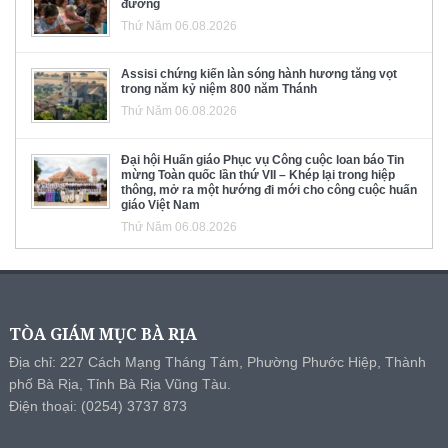
đường
Thứ Năm 06.08.2026
Assisi chứng kiến làn sóng hành hương tăng vọt
trong năm kỷ niệm 800 năm Thánh
Thứ Năm 06.08.2026
Đại hội Huấn giáo Phục vụ Công cuộc loan báo Tin
mừng Toàn quốc lần thứ VII – Khép lại trong hiệp
thông, mở ra một hướng đi mới cho công cuộc huấn
giáo Việt Nam
Thứ Năm 06.08.2026
TÒA GIÁM MỤC BÀ RỊA
Địa chỉ: 227 Cách Mạng Tháng Tám, Phường Phước Hiệp, Thành
phố Bà Rịa, Tỉnh Bà Rịa Vũng Tàu.
Điện thoại: (0254) 3737 873