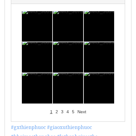
1
2
3
4
5
Next
#gxthienphuoc
#giaoxuthienphuoc