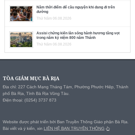
Năm thời điểm để cầu nguyện khi đang đi trên
đường
Thứ Năm 06.08.2026
Assisi chứng kiến làn sóng hành hương tăng vọt
trong năm kỷ niệm 800 năm Thánh
Thứ Năm 06.08.2026
TÒA GIÁM MỤC BÀ RỊA
Địa chỉ: 227 Cách Mạng Tháng Tám, Phường Phước Hiệp, Thành
phố Bà Rịa, Tỉnh Bà Rịa Vũng Tàu.
Điện thoại: (0254) 3737 873
Website được phát triển bởi Ban Truyền Thông Giáo phận Bà Rịa.
Bài viết và ý kiến, xin
LIÊN HỆ BAN TRUYỀN THÔNG