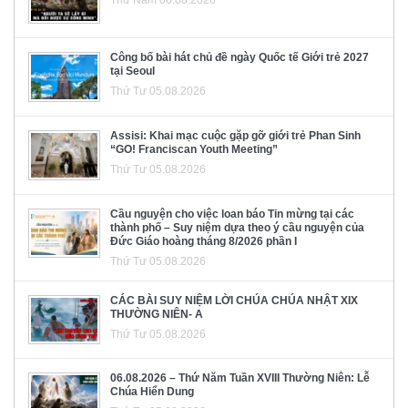
Công bố bài hát chủ đề ngày Quốc tế Giới trẻ 2027
tại Seoul
Thứ Tư 05.08.2026
Assisi: Khai mạc cuộc gặp gỡ giới trẻ Phan Sinh
“GO! Franciscan Youth Meeting”
Thứ Tư 05.08.2026
Cầu nguyện cho việc loan báo Tin mừng tại các
thành phố – Suy niệm dựa theo ý cầu nguyện của
Đức Giáo hoàng tháng 8/2026 phần I
Thứ Tư 05.08.2026
CÁC BÀI SUY NIỆM LỜI CHÚA CHÚA NHẬT XIX
THƯỜNG NIÊN- A
Thứ Tư 05.08.2026
06.08.2026 – Thứ Năm Tuần XVIII Thường Niên: Lễ
Chúa Hiển Dung