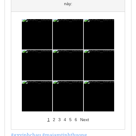
này:
1
2
3
4
5
6
Next
#gxvinhchau
#maiamtinhthuong