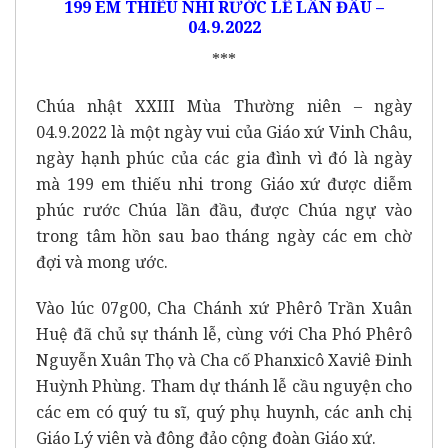
199 EM THIẾU NHI RƯỚC LỄ LẦN ĐẦU –
04.9.2022
***
Chúa nhật XXIII Mùa Thường niên – ngày
04.9.2022 là một ngày vui của Giáo xứ Vinh Châu,
ngày hạnh phúc của các gia đình vì đó là ngày
mà 199 em thiếu nhi trong Giáo xứ được diễm
phúc rước Chúa lần đầu, được Chúa ngự vào
trong tâm hồn sau bao tháng ngày các em chờ
đợi và mong ước.
Vào lúc 07g00, Cha Chánh xứ Phêrô Trần Xuân
Huệ đã chủ sự thánh lễ, cùng với Cha Phó Phêrô
Nguyễn Xuân Thọ và Cha cố Phanxicô Xaviê Đinh
Huỳnh Phùng. Tham dự thánh lễ cầu nguyện cho
các em có quý tu sĩ, quý phụ huynh, các anh chị
Giáo Lý viên và đông đảo cộng đoàn Giáo xứ.