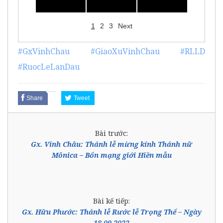
1
2
3
Next
#GxVinhChau
#GiaoXuVinhChau
#RLLD
#RuocLeLanDau
Share
Tweet
Bài trước:
Gx. Vinh Châu: Thánh lễ mừng kính Thánh nữ
Mônica – Bổn mạng giới Hiền mẫu
Bài kế tiếp:
Gx. Hữu Phước: Thánh lễ Rước lễ Trọng Thể – Ngày
18.09.2022