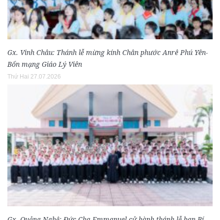
Gx. Vinh Châu: Thánh lễ mừng kính Chân phước Anrê Phú Yên-
Bổn mạng Giáo Lý Viên
Thứ Hai 27.07.2026
Gx. Quảng Nghệ: Đức Cha Emmanuel cử hành thánh lễ ban Bí