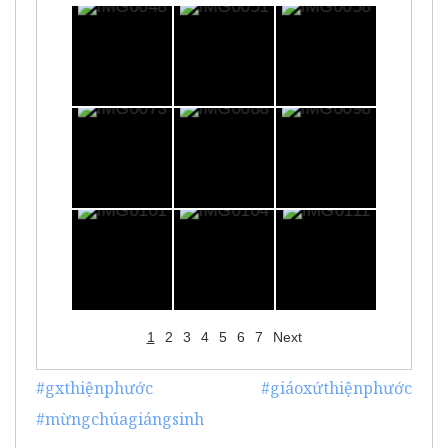
1
2
3
4
5
6
7
Next
#gxthiệnphước
#giáoxứthiệnphước
#mừngchúagiángsinh