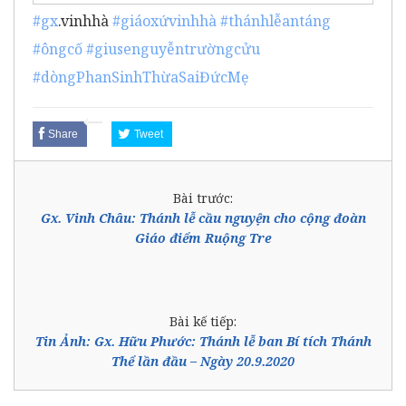
#gx
.vinhhà
#giáoxứvinhhà
#thánhlễantáng
#ôngcố
#giusenguyễntrườngcửu
#dòngPhanSinhThừaSaiĐứcMẹ
Share
Tweet
Bài trước:
Gx. Vinh Châu: Thánh lễ cầu nguyện cho cộng đoàn
Giáo điểm Ruộng Tre
Bài kế tiếp:
Tin Ảnh: Gx. Hữu Phước: Thánh lễ ban Bí tích Thánh
Thể lần đầu – Ngày 20.9.2020