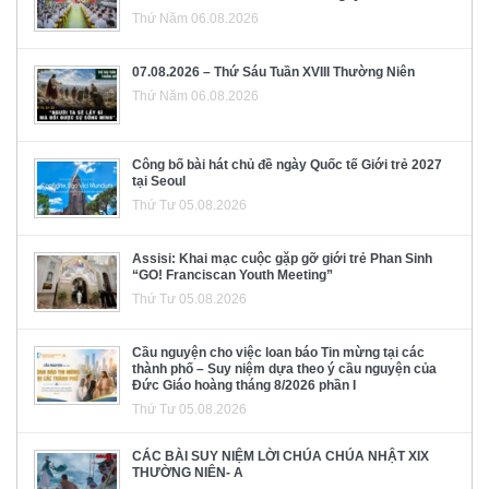
Thứ Năm 06.08.2026
07.08.2026 – Thứ Sáu Tuần XVIII Thường Niên
Thứ Năm 06.08.2026
Công bố bài hát chủ đề ngày Quốc tế Giới trẻ 2027
tại Seoul
Thứ Tư 05.08.2026
Assisi: Khai mạc cuộc gặp gỡ giới trẻ Phan Sinh
“GO! Franciscan Youth Meeting”
Thứ Tư 05.08.2026
Cầu nguyện cho việc loan báo Tin mừng tại các
thành phố – Suy niệm dựa theo ý cầu nguyện của
Đức Giáo hoàng tháng 8/2026 phần I
Thứ Tư 05.08.2026
CÁC BÀI SUY NIỆM LỜI CHÚA CHÚA NHẬT XIX
THƯỜNG NIÊN- A