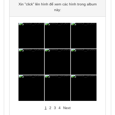
Xin "click" lên hình để xem các hình trong album
này:
1
2
3
4
Next