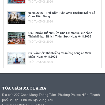
Thứ Tư 05.08.2026
06.08.2026 – Thứ Năm Tuần XVIII Thường Niên: Lễ
Chúa Hiển Dung
Thứ Tư 05.08.2026
Gx. Phước Thành: Đức Cha Emmanuel cử hành
Thánh lễ ban Bí tích Thêm Sức- Ngày 04.8.2026
Thứ Tư 05.08.2026
Gx. Văn Côi: Thánh lễ tạ ơn mừng hồng ân Vĩnh
khấn- Ngày 04.8.2026
Thứ Tư 05.08.2026
TÒA GIÁM MỤC BÀ RỊA
Địa chỉ: 227 Cách Mạng Tháng Tám, Phường Phước Hiệp, Thành
phố Bà Rịa, Tỉnh Bà Rịa Vũng Tàu.