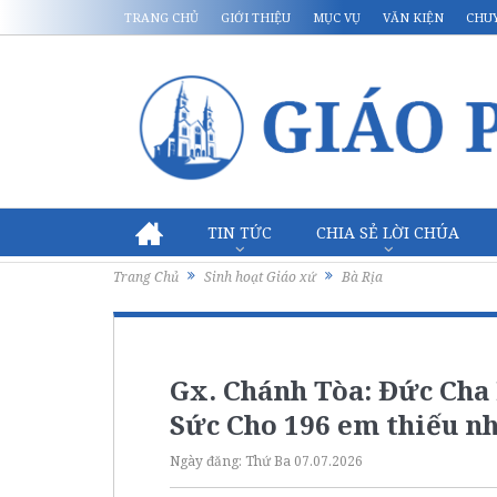
TRANG CHỦ
GIỚI THIỆU
MỤC VỤ
VĂN KIỆN
CHU
TIN TỨC
CHIA SẺ LỜI CHÚA
Trang Chủ
Sinh hoạt Giáo xứ
Bà Rịa
Gx. Chánh Tòa: Đức Cha
Sức Cho 196 em thiếu nh
Ngày đăng:
Thứ Ba 07.07.2026