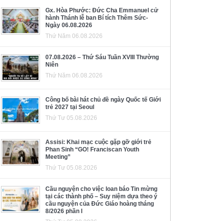
Gx. Hòa Phước: Đức Cha Emmanuel cử
hành Thánh lễ ban Bí tích Thêm Sức-
Ngày 06.08.2026
Thứ Năm 06.08.2026
07.08.2026 – Thứ Sáu Tuần XVIII Thường
Niên
Thứ Năm 06.08.2026
Công bố bài hát chủ đề ngày Quốc tế Giới
trẻ 2027 tại Seoul
Thứ Tư 05.08.2026
Assisi: Khai mạc cuộc gặp gỡ giới trẻ
Phan Sinh “GO! Franciscan Youth
Meeting”
Thứ Tư 05.08.2026
Cầu nguyện cho việc loan báo Tin mừng
tại các thành phố – Suy niệm dựa theo ý
cầu nguyện của Đức Giáo hoàng tháng
8/2026 phần I