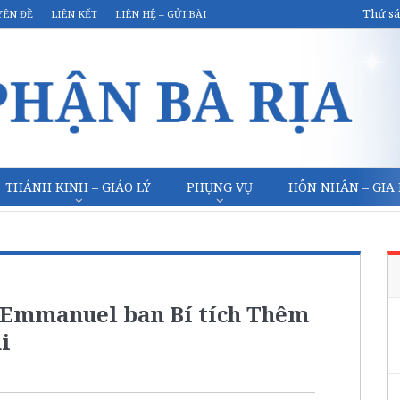
Thứ sá
YÊN ĐỀ
LIÊN KẾT
LIÊN HỆ – GỬI BÀI
THÁNH KINH – GIÁO LÝ
PHỤNG VỤ
HÔN NHÂN – GIA
 Emmanuel ban Bí tích Thêm
i