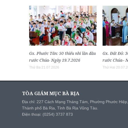
Gx. Phước Tân: 50 thiếu nhi lần đầu
Gx. Đất Đỏ: 3
rước Chúa- Ngày 19.7.2026
rước Chúa– N
Thứ Ba 21.07.2026
Thứ Hai 20.07.
TÒA GIÁM MỤC BÀ RỊA
Địa chỉ: 227 Cách Mạng Tháng Tám, Phường Phước Hiệp
Thành phố Bà Rịa, Tỉnh Bà Rịa Vũng Tàu.
Điện thoại: (0254) 3737 873