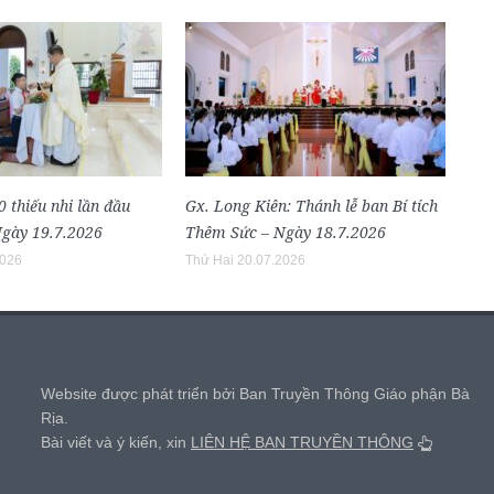
0 thiếu nhi lần đầu
Gx. Long Kiên: Thánh lễ ban Bí tích
gày 19.7.2026
Thêm Sức – Ngày 18.7.2026
2026
Thứ Hai 20.07.2026
,
Website được phát triển bởi Ban Truyền Thông Giáo phận Bà
Rịa.
Bài viết và ý kiến, xin
LIÊN HỆ BAN TRUYỀN THÔNG