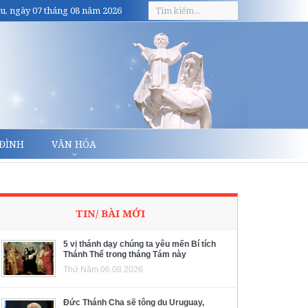
u, ngày 07 tháng 08 năm 2026
 ĐÌNH
VĂN HÓA
TIN/ BÀI MỚI
5 vị thánh dạy chúng ta yêu mến Bí tích
Thánh Thể trong tháng Tám này
Thứ Năm 06.08.2026
Đức Thánh Cha sẽ tông du Uruguay,