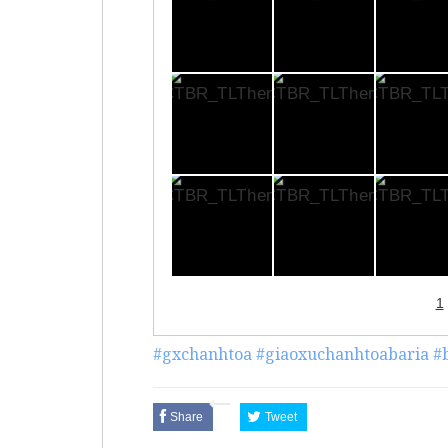
1
#gxchanhtoa
#giaoxuchanhtoabaria
#
Share
Tweet