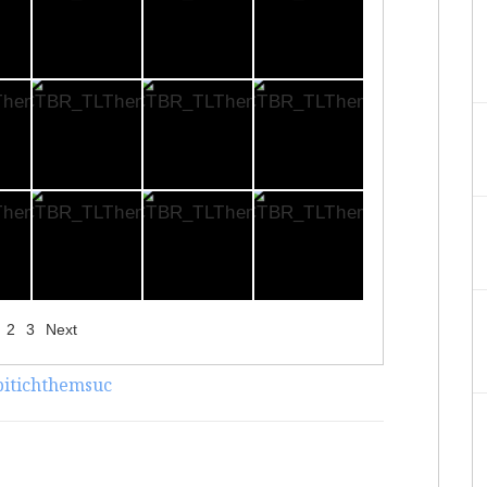
2
3
Next
bitichthemsuc