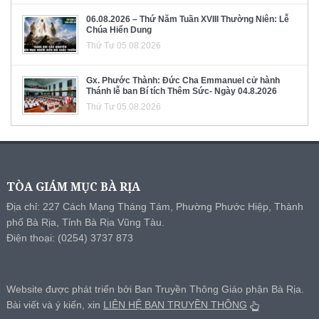
06.08.2026 – Thứ Năm Tuần XVIII Thường Niên: Lễ
Chúa Hiển Dung
Thứ Tư 05.08.2026
Gx. Phước Thành: Đức Cha Emmanuel cử hành
Thánh lễ ban Bí tích Thêm Sức- Ngày 04.8.2026
Thứ Tư 05.08.2026
TÒA GIÁM MỤC BÀ RỊA
Địa chỉ: 227 Cách Mạng Tháng Tám, Phường Phước Hiệp, Thành
phố Bà Rịa, Tỉnh Bà Rịa Vũng Tàu.
Điện thoại: (0254) 3737 873
Website được phát triển bởi Ban Truyền Thông Giáo phận Bà Rịa.
Bài viết và ý kiến, xin
LIÊN HỆ BAN TRUYỀN THÔNG