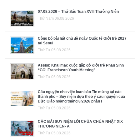
07.08.2026 – Thứ Sáu Tuần XVIII Thường Niên
Thứ Năm 06.08.2026
Công bố bài hát chủ đề ngày Quốc tế Giới trẻ 2027
tại Seoul
Thứ Tư 05.08.2026
Assisi: Khai mạc cuộc gặp gỡ giới trẻ Phan Sinh
“GO! Franciscan Youth Meeting”
Thứ Tư 05.08.2026
Cầu nguyện cho việc loan báo Tin mừng tại các
thành phố – Suy niệm dựa theo ý cầu nguyện của
Đức Giáo hoàng tháng 8/2026 phần I
Thứ Tư 05.08.2026
CÁC BÀI SUY NIỆM LỜI CHÚA CHÚA NHẬT XIX
THƯỜNG NIÊN- A
Thứ Tư 05.08.2026