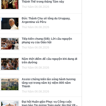
Thánh Thể trong tháng Tám này
Thứ Năm 06.08.2026
Đức Thánh Cha sẽ tông du Uruguay,
Argentina và Pêru
Thứ Năm 06.08.2026
Tiếp kiến chung (5/8): Lời cầu nguyện
phụng vụ của Giáo hội
Thứ Năm 06.08.2026
Năm thời điểm để cầu nguyện khi đang đi
trên đường
Thứ Năm 06.08.2026
Assisi chứng kiến làn sóng hành hương
tăng vọt trong năm kỷ niệm 800 năm
Thánh
Thứ Năm 06.08.2026
Đại hội Huấn giáo Phục vụ Công cuộc
loan báo Tin mừng Toàn quốc lần thứ VII –