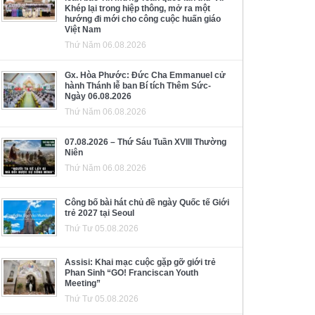
Khép lại trong hiệp thông, mở ra một
hướng đi mới cho công cuộc huấn giáo
Việt Nam
Thứ Năm 06.08.2026
Gx. Hòa Phước: Đức Cha Emmanuel cử
hành Thánh lễ ban Bí tích Thêm Sức-
Ngày 06.08.2026
Thứ Năm 06.08.2026
07.08.2026 – Thứ Sáu Tuần XVIII Thường
Niên
Thứ Năm 06.08.2026
Công bố bài hát chủ đề ngày Quốc tế Giới
trẻ 2027 tại Seoul
Thứ Tư 05.08.2026
Assisi: Khai mạc cuộc gặp gỡ giới trẻ
Phan Sinh “GO! Franciscan Youth
Meeting”
Thứ Tư 05.08.2026