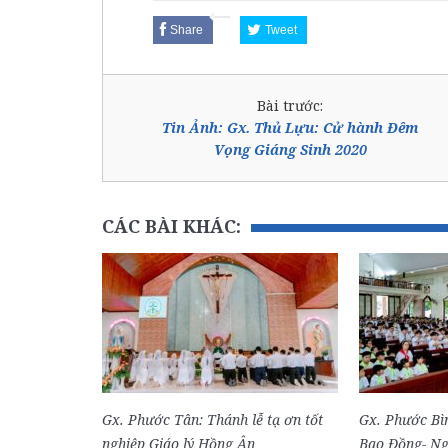
Share
Tweet
Bài trước:
Tin Ảnh: Gx. Thủ Lựu: Cử hành Đêm
Vọng Giáng Sinh 2020
CÁC BÀI KHÁC:
Gx. Phước Tân: Thánh lễ tạ ơn tốt
Gx. Phước Bì
nghiệp Giáo lý Hồng Ân
Bao Đồng- Ng