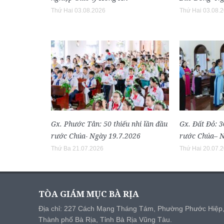
Thứ Hai 03.08.2026
Thứ Hai 03.08.
Gx. Phước Tân: 50 thiếu nhi lần đầu
Gx. Đất Đỏ: 3
rước Chúa- Ngày 19.7.2026
rước Chúa– N
Thứ Ba 21.07.2026
Thứ Hai 20.07.
TÒA GIÁM MỤC BÀ RỊA
Địa chỉ: 227 Cách Mạng Tháng Tám, Phường Phước Hiệp
Thành phố Bà Rịa, Tỉnh Bà Rịa Vũng Tàu.