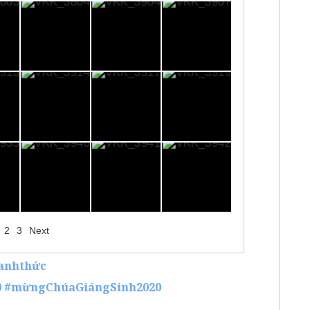
2
3
Next
anhthức
0
#mừngChúaGiángSinh2020