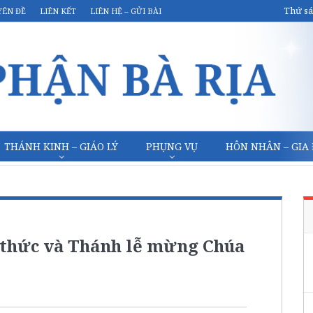
Thứ sá
YÊN ĐỀ
LIÊN KẾT
LIÊN HỆ – GỬI BÀI
THÁNH KINH – GIÁO LÝ
PHỤNG VỤ
HÔN NHÂN – GIA
 thức và Thánh lễ mừng Chúa