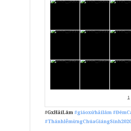
1
#
GxHảiLâm
#giáoxứhảilâm
#ĐêmC
#ThánhlễmừngChúaGiángSinh202