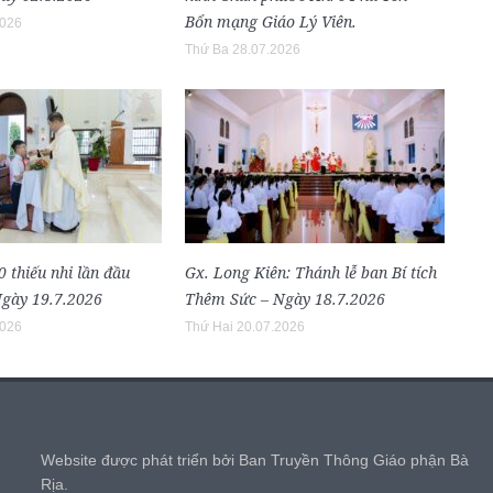
Bổn mạng Giáo Lý Viên.
2026
Thứ Ba 28.07.2026
0 thiếu nhi lần đầu
Gx. Long Kiên: Thánh lễ ban Bí tích
gày 19.7.2026
Thêm Sức – Ngày 18.7.2026
2026
Thứ Hai 20.07.2026
,
Website được phát triển bởi Ban Truyền Thông Giáo phận Bà
Rịa.