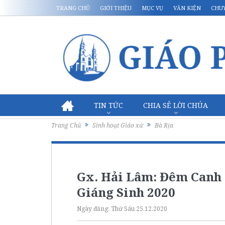
TRANG CHỦ
GIỚI THIỆU
MỤC VỤ
VĂN KIỆN
CHU
TIN TỨC
CHIA SẺ LỜI CHÚA
Trang Chủ
Sinh hoạt Giáo xứ
Bà Rịa
Gx. Hải Lâm: Đêm Canh
Giáng Sinh 2020
Ngày đăng:
Thứ Sáu 25.12.2020