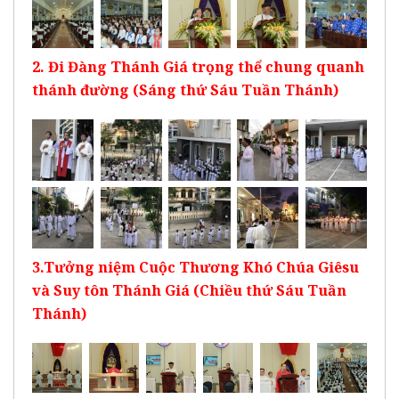
2. Đi Đàng Thánh Giá trọng thể chung quanh
thánh đường (Sáng thứ Sáu Tuần Thánh)
3.Tưởng niệm Cuộc Thương Khó Chúa Giêsu
và Suy tôn Thánh Giá (Chiều thứ Sáu Tuần
Thánh)